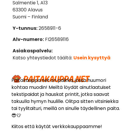
Salmentie 1, A13
63300 Alavus
Suomi – Finland
Y-tunnus:
2658911-6
Alv-numero:
FI26589116
Asiakaspalvelu:
Katso yhteystiedot täältä:
Usein kysyttyä
Paitakauppa.net on paikka, jossa huumori
kohtaa muodin! Meiltä löydät ainutlaatuiset
tekstipaidat ja hauskat printit, jotka saavat
takuulla hymyn huulille. Olitpa sitten vitsiniekka
tai tyylitaituri, meillä on sinulle täydellinen paita.
😎👕
Kiitos että käytät verkkokauppaamme!