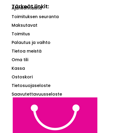
Tärkeät linkit:
Ajankohtaista
Toimituksen seuranta
Maksutavat
Toimitus
Palautus ja vaihto
Tietoa meistä
Oma tili
Kassa
Ostoskori
Tietosuojaseloste
Saavutettavuusseloste