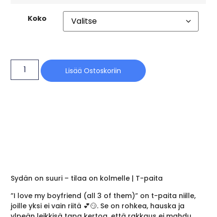
Koko
Lisää Ostoskoriin
Sydän on suuri – tilaa on kolmelle | T-paita
”I love my boyfriend (all 3 of them)” on t-paita niille,
joille yksi ei vain riitä 💕😏. Se on rohkea, hauska ja
ylpeän leikkisä tapa kertoa, että rakkaus ei mahdu