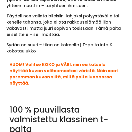
yhteen muottiin – tai yhteen ihmiseen.
Täydellinen valinta bileisiin, lahjaksi polyystävälle tai
kenelle tahansa, joka ei ota rakkauselämää liian
vakavasti, mutta juuri sopivan tosissaan. Tämä paita
ei selittele – se ilmoittaa.
Sydän on suuri – tilaa on kolmelle | T-paita info &
kokotaulukko
HUOM! Valitse KOKO ja VÄRI, niin esikatselu
näyttää kuvan valitsemastasi väristä. Näin saat
paremman kuvan siitä, miltä paita luonnossa
näyttää.
100 % puuvillasta
valmistettu klassinen t-
paita