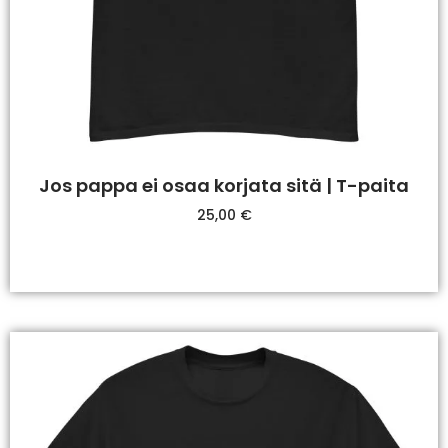
Jos pappa ei osaa korjata sitä | T-paita
25,00
€
Valitse Vaihtoehdoista