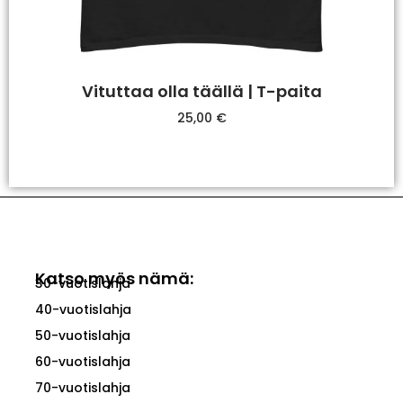
Vituttaa olla täällä | T-paita
25,00
€
Valitse Vaihtoehdoista
Katso myös nämä:
30-vuotislahja
40-vuotislahja
50-vuotislahja
60-vuotislahja
70-vuotislahja