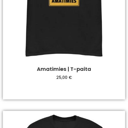
Amatimies | T-paita
25,00
€
Valitse Vaihtoehdoista