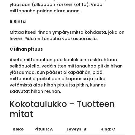
yläosaan (olkapään korkein kohta). Vedä
mittanauha paidan alareunaan.
B Rinta
Mittaa itsesi rinnan ympärysmitta kohdasta, joka on
levein. Pidä mittanauha vaakasuorassa.
C Hihan pituus
Aseta mittanauhan pää kauluksen keskikohtaan
selkäpuolella, vedä sitten mittanauhaa pitkin hihan
yläsaumaa. Kun pääset olkapäähän, pidä
mittanauha paikallaan olkapäässä ja jatka
vetämistä alas hihan pituutta pitkin, kunnes
saavutat hihan reunan.
Kokotaulukko – Tuotteen
mitat
Koko
Pituus: A
Leveys: B
Hiha: C