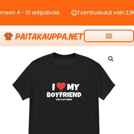
 - 10 arkipäivää
Toimituskulut vain 2,90€