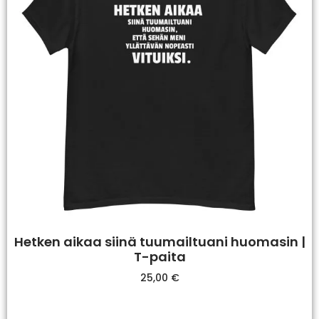
Hetken aikaa siinä tuumailtuani huomasin |
T-paita
25,00
€
Valitse Vaihtoehdoista