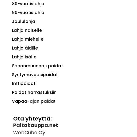
80-vuotislahja
90-vuotislahja
Joululahja
Lahja naiselle
Lahja miehelle
Lahja äidille
Lahja isälle
Sananmuunnos paidat
Syntymävuosipaidat
Inttipaidat
Paidat harrastuksiin
Vapaa-ajan paidat
Ota yhteyttä:
Paitakauppa.net
WebCube Oy