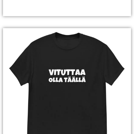
Valitse Vaihtoehdoista