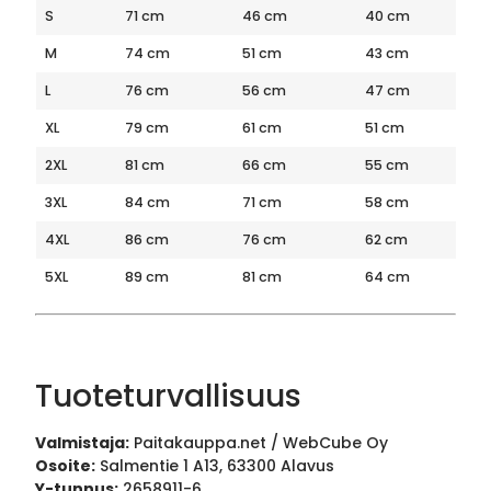
S
71 cm
46 cm
40 cm
M
74 cm
51 cm
43 cm
L
76 cm
56 cm
47 cm
XL
79 cm
61 cm
51 cm
2XL
81 cm
66 cm
55 cm
3XL
84 cm
71 cm
58 cm
4XL
86 cm
76 cm
62 cm
5XL
89 cm
81 cm
64 cm
Tuoteturvallisuus
Valmistaja:
Paitakauppa.net / WebCube Oy
Osoite:
Salmentie 1 A13, 63300 Alavus
Y-tunnus:
2658911-6