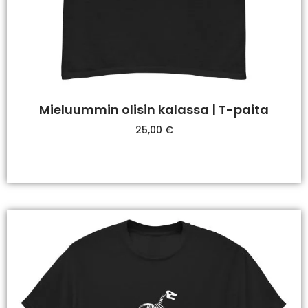
Mieluummin olisin kalassa | T-paita
25,00
€
Valitse Vaihtoehdoista