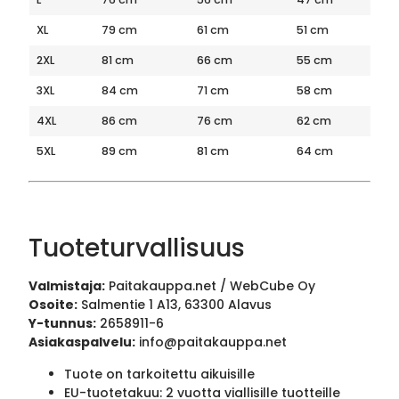
XL
79 cm
61 cm
51 cm
2XL
81 cm
66 cm
55 cm
3XL
84 cm
71 cm
58 cm
4XL
86 cm
76 cm
62 cm
5XL
89 cm
81 cm
64 cm
Tuoteturvallisuus
Valmistaja:
Paitakauppa.net / WebCube Oy
Osoite:
Salmentie 1 A13, 63300 Alavus
Y-tunnus:
2658911-6
Asiakaspalvelu:
info@paitakauppa.net
Tuote on tarkoitettu aikuisille
EU-tuotetakuu: 2 vuotta viallisille tuotteille