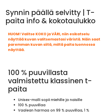
Synnin päällä selvitty | T-
paita info & kokotaulukko
HUOM! Valitse KOKO ja VÄRI, niin esikatselu
näyttää kuvan valitsemastasi väristä. Näin saat
paremman kuvan siitä, miltä paita luonnossa
näyttää.
100 % puuvillasta
valmistettu klassinen t-
paita
Unisex-malli sopii miehille ja naisille
100 % puuvillaa
Vaalean harmaa on 99 % puuvillaa, 1 %