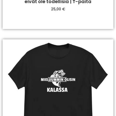
eivät ole todellisia | T-paita
25,00
€
Valitse Vaihtoehdoista