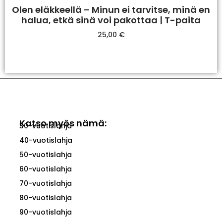
Olen eläkkeellä – Minun ei tarvitse, minä en
halua, etkä sinä voi pakottaa | T-paita
25,00
€
Valitse Vaihtoehdoista
Katso myös nämä:
30-vuotislahja
40-vuotislahja
50-vuotislahja
60-vuotislahja
70-vuotislahja
80-vuotislahja
90-vuotislahja