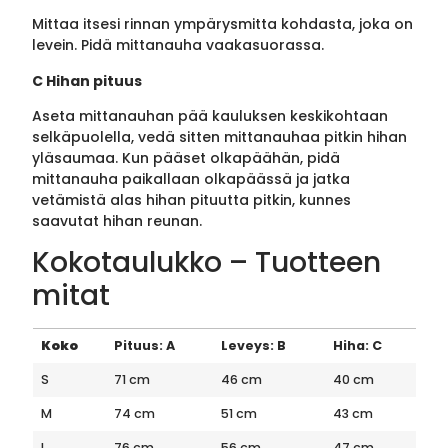
Mittaa itsesi rinnan ympärysmitta kohdasta, joka on
levein. Pidä mittanauha vaakasuorassa.
C Hihan pituus
Aseta mittanauhan pää kauluksen keskikohtaan
selkäpuolella, vedä sitten mittanauhaa pitkin hihan
yläsaumaa. Kun pääset olkapäähän, pidä
mittanauha paikallaan olkapäässä ja jatka
vetämistä alas hihan pituutta pitkin, kunnes
saavutat hihan reunan.
Kokotaulukko – Tuotteen
mitat
Koko
Pituus: A
Leveys: B
Hiha: C
S
71 cm
46 cm
40 cm
M
74 cm
51 cm
43 cm
L
76 cm
56 cm
47 cm