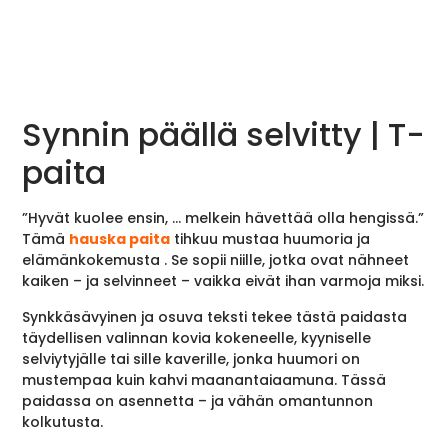
Synnin päällä selvitty | T-
paita
”Hyvät kuolee ensin, … melkein hävettää olla hengissä.”
Tämä
hauska paita
tihkuu mustaa huumoria ja
elämänkokemusta . Se sopii niille, jotka ovat nähneet
kaiken – ja selvinneet – vaikka eivät ihan varmoja miksi.
Synkkäsävyinen ja osuva teksti tekee tästä paidasta
täydellisen valinnan kovia kokeneelle, kyyniselle
selviytyjälle tai sille kaverille, jonka huumori on
mustempaa kuin kahvi maanantaiaamuna. Tässä
paidassa on asennetta – ja vähän omantunnon
kolkutusta.