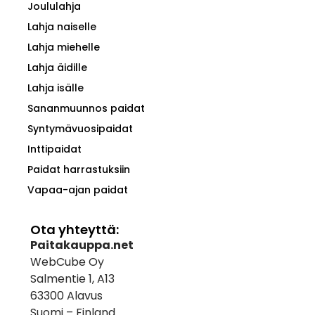
Joululahja
Lahja naiselle
Lahja miehelle
Lahja äidille
Lahja isälle
Sananmuunnos paidat
Syntymävuosipaidat
Inttipaidat
Paidat harrastuksiin
Vapaa-ajan paidat
Ota yhteyttä:
Paitakauppa.net
WebCube Oy
Salmentie 1, A13
63300 Alavus
Suomi – Finland