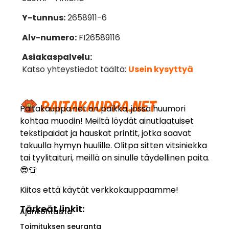
Y-tunnus:
2658911-6
Alv-numero:
FI26589116
Asiakaspalvelu:
Katso yhteystiedot täältä:
Usein kysyttyä
Paitakauppa.net on paikka, jossa huumori
kohtaa muodin! Meiltä löydät ainutlaatuiset
tekstipaidat ja hauskat printit, jotka saavat
takuulla hymyn huulille. Olitpa sitten vitsiniekka
tai tyylitaituri, meillä on sinulle täydellinen paita.
😎👕
Kiitos että käytät verkkokauppaamme!
Tärkeät linkit:
Ajankohtaista
Toimituksen seuranta