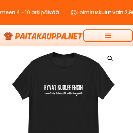
- 10 arkipäivää
Toimituskulut vain 2,90€