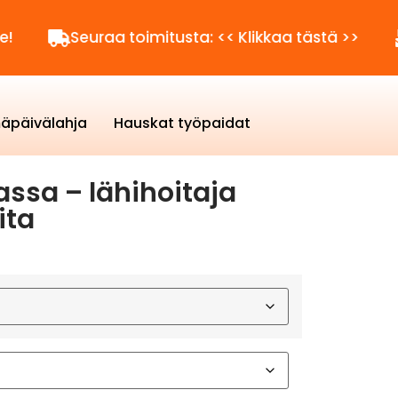
Seuraa toimitusta: << Klikkaa tästä >>
Kysytt
äpäivälahja
Hauskat työpaidat
ssa – lähihoitaja
ita