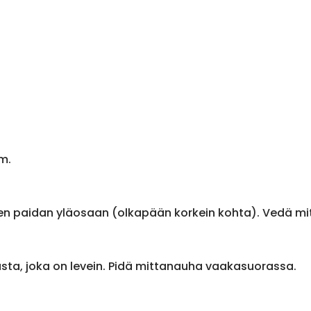
m.
en paidan yläosaan (olkapään korkein kohta). Vedä m
sta, joka on levein. Pidä mittanauha vaakasuorassa.