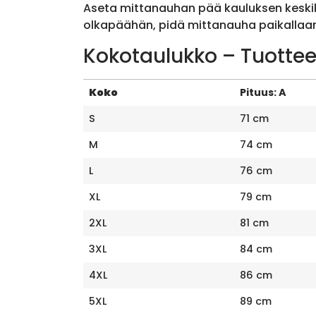
Aseta mittanauhan pää kauluksen keskik
olkapäähän, pidä mittanauha paikallaan 
Kokotaulukko – Tuottee
Koko
Pituus: A
S
71 cm
M
74 cm
L
76 cm
XL
79 cm
2XL
81 cm
3XL
84 cm
4XL
86 cm
5XL
89 cm