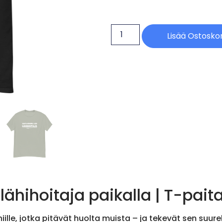
Lisää Ostoskor
ähihoitaja paikalla | T-pait
iille, jotka pitävät huolta muista – ja tekevät sen suure