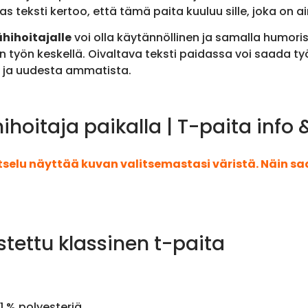
eksti kertoo, että tämä paita kuuluu sille, joka on ain
hihoitajalle
voi olla käytännöllinen ja samalla humori
en työn keskellä. Oivaltava teksti paidassa voi saada t
 ja uudesta ammatista.
hoitaja paikalla | T-paita info
atselu näyttää kuvan valitsemastasi väristä. Näin s
stettu klassinen t-paita
1 % polyesteriä