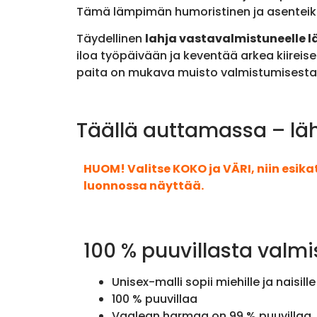
Tämä lämpimän humoristinen ja asenteikas t
Täydellinen
lahja vastavalmistuneelle lä
iloa työpäivään ja keventää arkea kiireis
paita on mukava muisto valmistumisesta
Täällä auttamassa – lähi
HUOM! Valitse KOKO ja VÄRI, niin esik
luonnossa näyttää.
100 % puuvillasta valmi
Unisex-malli sopii miehille ja naisille
100 % puuvillaa
Vaalean harmaa on 99 % puuvillaa, 