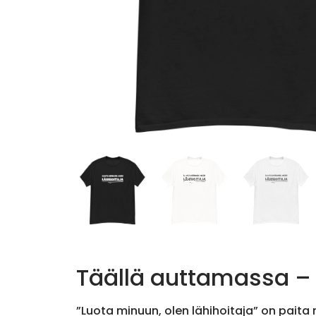
Täällä auttamassa – l
”Luota minuun, olen lähihoitaja” on paita n