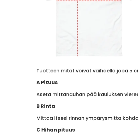
Tuotteen mitat voivat vaihdella jopa 5 c
A Pituus
Aseta mittanauhan pää kauluksen viere
B Rinta
Mittaa itsesi rinnan ympärysmitta kohda
C Hihan pituus