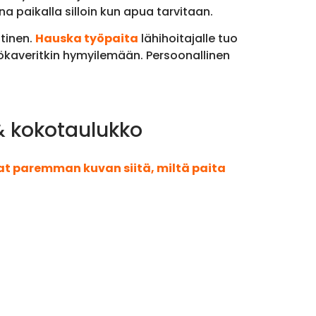
a paikalla silloin kun apua tarvitaan.
stinen.
Hauska työpaita
lähihoitajalle tuo
yökaveritkin hymyilemään. Persoonallinen
 & kokotaulukko
aat paremman kuvan siitä, miltä paita