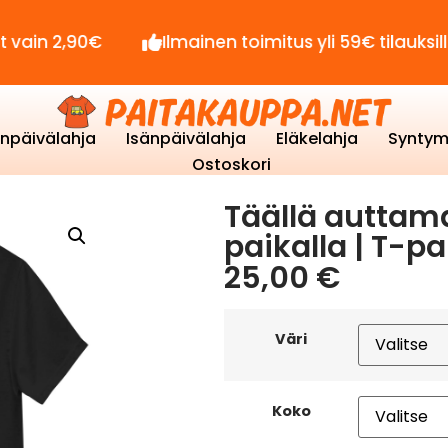
90€
Ilmainen toimitus yli 59€ tilauksille!
enpäivälahja
Isänpäivälahja
Eläkelahja
Syntym
Ostoskori
Täällä auttama
paikalla | T-pa
25,00
€
Väri
Koko