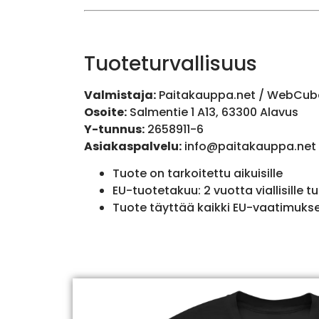
Tuoteturvallisuus
Valmistaja:
Paitakauppa.net / WebCub
Osoite:
Salmentie 1 A13, 63300 Alavus
Y-tunnus:
2658911-6
Asiakaspalvelu:
info@paitakauppa.net
Tuote on tarkoitettu aikuisille
EU-tuotetakuu: 2 vuotta viallisille tu
Tuote täyttää kaikki EU-vaatimuks