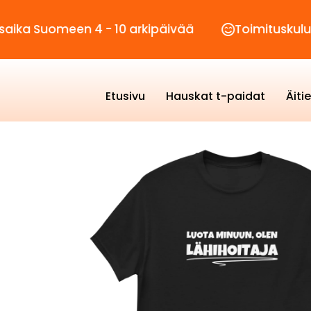
omeen 4 - 10 arkipäivää
Toimituskulut vain 2,
Etusivu
Hauskat t-paidat
Äiti