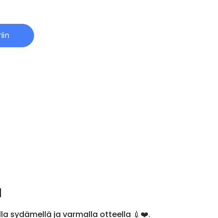
iin
a
lla sydämellä ja varmalla otteella 💉❤️.