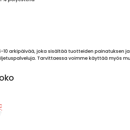
 4-10 arkipäivää, joka sisältää tuotteiden painatuksen j
ljetuspalveluja. Tarvittaessa voimme käyttää myös muit
koko