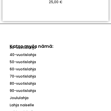
25,00
€
Valitse Vaihtoehdoista
Katso myös nämä:
30-vuotislahja
40-vuotislahja
50-vuotislahja
60-vuotislahja
70-vuotislahja
80-vuotislahja
90-vuotislahja
Joululahja
Lahja naiselle