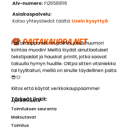
Alv-numero:
FI26589116
Asiakaspalvelu:
Katso yhteystiedot täältä:
Usein kysyttyä
Paitakauppa.net on paikka, jossa huumori
kohtaa muodin! Meiltä löydät ainutlaatuiset
tekstipaidat ja hauskat printit, jotka saavat
takuulla hymyn huulille. Olitpa sitten vitsiniekka
tai tyylitaituri, meillä on sinulle täydellinen paita.
😎👕
Kiitos että käytät verkkokauppaamme!
Tärkeät linkit:
Ajankohtaista
Toimituksen seuranta
Maksutavat
Toimitus