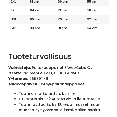
2XL
81 cm
66 cm
55 cm
3XL
84 cm
71 cm
58 cm
4XL
86 cm
76 cm
62 cm
5XL
89 cm
81 cm
64 cm
Tuoteturvallisuus
Valmistaja:
Paitakauppa.net / WebCube Oy
Osoite:
Salmentie 1 A13, 63300 Alavus
Y-tunnus:
2658911-6
Asiakaspalvelu:
info@paitakauppa.net
Tuote on tarkoitettu aikuisille
EU-tuotetakuu: 2 vuotta viallisille tuotteille
Tuote täyttää kaikki EU-vaatimukset muun
muassa syttyvyyden ja kemikaalien osalta