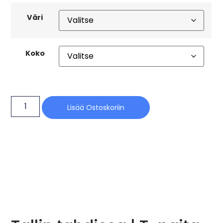
Väri
Koko
Lisää Ostoskoriin