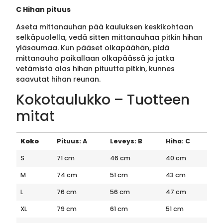
C Hihan pituus
Aseta mittanauhan pää kauluksen keskikohtaan
selkäpuolella, vedä sitten mittanauhaa pitkin hihan
yläsaumaa. Kun pääset olkapäähän, pidä
mittanauha paikallaan olkapäässä ja jatka
vetämistä alas hihan pituutta pitkin, kunnes
saavutat hihan reunan.
Kokotaulukko – Tuotteen
mitat
Koko
Pituus: A
Leveys: B
Hiha: C
S
71 cm
46 cm
40 cm
M
74 cm
51 cm
43 cm
L
76 cm
56 cm
47 cm
XL
79 cm
61 cm
51 cm