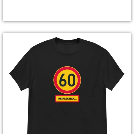
Valitse Vaihtoehdoista