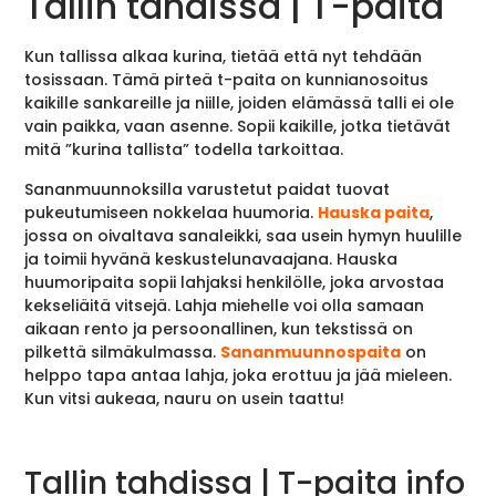
Tallin tahdissa | T-paita
Kun tallissa alkaa kurina, tietää että nyt tehdään
tosissaan. Tämä pirteä t-paita on kunnianosoitus
kaikille sankareille ja niille, joiden elämässä talli ei ole
vain paikka, vaan asenne. Sopii kaikille, jotka tietävät
mitä ”kurina tallista” todella tarkoittaa.
Sananmuunnoksilla varustetut paidat tuovat
pukeutumiseen nokkelaa huumoria.
Hauska paita
,
jossa on oivaltava sanaleikki, saa usein hymyn huulille
ja toimii hyvänä keskustelunavaajana. Hauska
huumoripaita sopii lahjaksi henkilölle, joka arvostaa
kekseliäitä vitsejä. Lahja miehelle voi olla samaan
aikaan rento ja persoonallinen, kun tekstissä on
pilkettä silmäkulmassa.
Sananmuunnospaita
on
helppo tapa antaa lahja, joka erottuu ja jää mieleen.
Kun vitsi aukeaa, nauru on usein taattu!
Tallin tahdissa | T-paita info