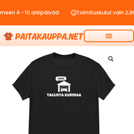
- 10 arkipäivää
Toimituskulut vain 2,90€