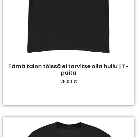
Tämä talon töissä ei tarvitse olla hullu | T-
paita
25,00
€
Valitse Vaihtoehdoista