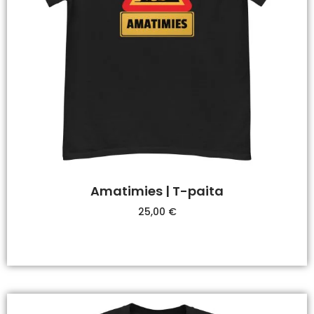
Amatimies | T-paita
25,00
€
Valitse Vaihtoehdoista