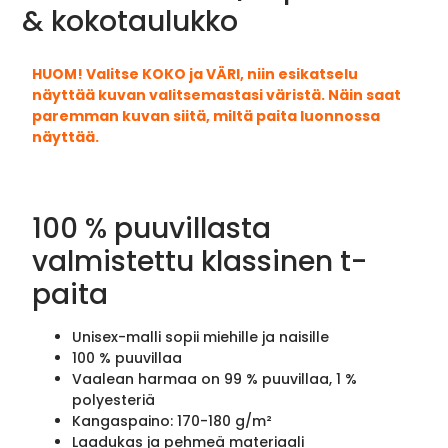
& kokotaulukko
HUOM! Valitse KOKO ja VÄRI, niin esikatselu
näyttää kuvan valitsemastasi väristä. Näin saat
paremman kuvan siitä, miltä paita luonnossa
näyttää.
100 % puuvillasta
valmistettu klassinen t-
paita
Unisex-malli sopii miehille ja naisille
100 % puuvillaa
Vaalean harmaa on 99 % puuvillaa, 1 %
polyesteriä
Kangaspaino: 170-180 g/m²
Laadukas ja pehmeä materiaali