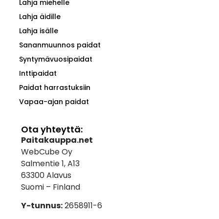
Lahja miehelle
Lahja äidille
Lahja isälle
Sananmuunnos paidat
Syntymävuosipaidat
Inttipaidat
Paidat harrastuksiin
Vapaa-ajan paidat
Ota yhteyttä:
Paitakauppa.net
WebCube Oy
Salmentie 1, A13
63300 Alavus
Suomi – Finland
Y-tunnus:
2658911-6