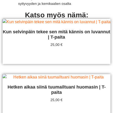
syttyvyyden ja kemikaalien osalta
Katso myös nämä:
Kun selvinpäin tekee sen mitä kännis on luvannut
| T-paita
25,00
€
Valitse Vaihtoehdoista
Hetken aikaa siinä tuumailtuani huomasin | T-
paita
25,00
€
Valitse Vaihtoehdoista