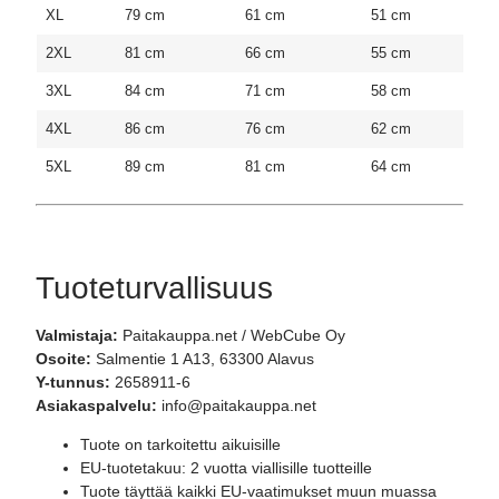
XL
79 cm
61 cm
51 cm
2XL
81 cm
66 cm
55 cm
3XL
84 cm
71 cm
58 cm
4XL
86 cm
76 cm
62 cm
5XL
89 cm
81 cm
64 cm
Tuoteturvallisuus
Valmistaja:
Paitakauppa.net / WebCube Oy
Osoite:
Salmentie 1 A13, 63300 Alavus
Y-tunnus:
2658911-6
Asiakaspalvelu:
info@paitakauppa.net
Tuote on tarkoitettu aikuisille
EU-tuotetakuu: 2 vuotta viallisille tuotteille
Tuote täyttää kaikki EU-vaatimukset muun muassa