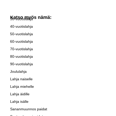
Katso myös nämä:
30-vuotislahja
40-vuotislahja
50-vuotislahja
60-vuotislahja
70-vuotislahja
80-vuotislahja
90-vuotislahja
Joululahja
Lahja naiselle
Lahja miehelle
Lahja äidille
Lahja isälle
Sananmuunnos paidat