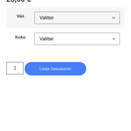
Väri
Koko
Lisää Ostoskoriin