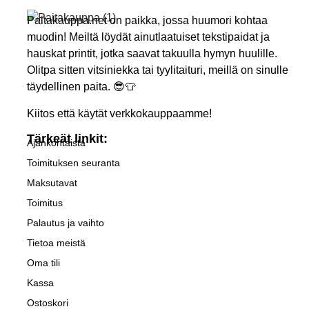
Paitakauppa.net on paikka, jossa huumori kohtaa
muodin! Meiltä löydät ainutlaatuiset tekstipaidat ja
hauskat printit, jotka saavat takuulla hymyn huulille.
Olitpa sitten vitsiniekka tai tyylitaituri, meillä on sinulle
täydellinen paita. 😎👕
Kiitos että käytät verkkokauppaamme!
Tärkeät linkit:
Ajankohtaista
Toimituksen seuranta
Maksutavat
Toimitus
Palautus ja vaihto
Tietoa meistä
Oma tili
Kassa
Ostoskori