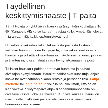
Täydellinen
keskittymishaaste | T-paita
Tämä t-paita on yhtä aikaa hauska ja ärsyttävän koukuttava 🐔
😂. ”Kanapeli. Älä katso kanaa” haastaa kaikki ympärilläsi olevat
– ja arvaa mitä, kaikki epäonnistuvat heti!
Hulvaton ja kekseliäs teksti tekee tästä paidasta loistavan
valinnan huumorintajuisille tyypeille, jotka rakastavat kevyitä
haasteita ja pilkettä silmäkulmassa. Täydellinen arkeen, juhlaan
ja tilanteisiin, joissa haluat saada hymyt irtoamaan helposti.
Tällaiset hauskat t-paidat herättävät huomiota ja saavat
oivaltajan hymyilemään. Hauskat paidat ovat suosittuja lahjoja,
koska ne ovat samaan aikaan rentoja ja persoonallisia.
Lahja
miehelle
tai
lahja naiselle
voi olla hauska ilman, että se on
liian vakava. Syntymäpäivälahjaksi sananmuunnospaita on
oivaltava valinta, joka jää mieleen. Kun vitsi aukeaa, nauru on
usein taattu. Tällainen paita ei ole vain vaate, vaan pieni
huumoripläjäys arkeen.