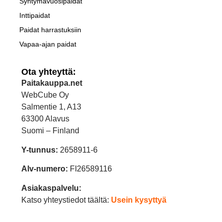
Syntymävuosipaidat
Inttipaidat
Paidat harrastuksiin
Vapaa-ajan paidat
Ota yhteyttä:
Paitakauppa.net
WebCube Oy
Salmentie 1, A13
63300 Alavus
Suomi – Finland
Y-tunnus:
2658911-6
Alv-numero:
FI26589116
Asiakaspalvelu:
Katso yhteystiedot täältä:
Usein kysyttyä