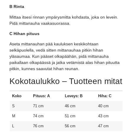
B Rinta
Mittaa itsesi rinnan ympärysmitta kohdasta, joka on levein.
Pidä mittanauha vaakasuorassa.
C Hihan pituus
Aseta mittanauhan pää kauluksen keskikohtaan
selkäpuolella, vedä sitten mittanauhaa pitkin hihan
yläsaumaa. Kun pääset olkapäähän, pidä mittanauha
paikallaan olkapäässä ja jatka vetämistä alas hihan pituutta
pitkin, kunnes saavutat hihan reunan.
Kokotaulukko – Tuotteen mitat
Koko
Pituus: A
Leveys: B
Hiha: C
S
71 cm
46 cm
40 cm
M
74 cm
51 cm
43 cm
L
76 cm
56 cm
47 cm