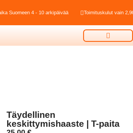
 Suomeen 4 - 10 arkipäivää
Toimituskulut vain 2,90€
Täydellinen
keskittymishaaste | T-paita
25,00
€