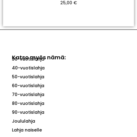
25,00
€
Valitse Vaihtoehdoista
Katso myös nämä:
30-vuotislahja
40-vuotislahja
50-vuotislahja
60-vuotislahja
70-vuotislahja
80-vuotislahja
90-vuotislahja
Joululahja
Lahja naiselle