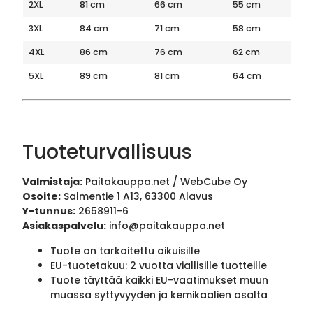
2XL
81 cm
66 cm
55 cm
3XL
84 cm
71 cm
58 cm
4XL
86 cm
76 cm
62 cm
5XL
89 cm
81 cm
64 cm
Tuoteturvallisuus
Valmistaja:
Paitakauppa.net / WebCube Oy
Osoite:
Salmentie 1 A13, 63300 Alavus
Y-tunnus:
2658911-6
Asiakaspalvelu:
info@paitakauppa.net
Tuote on tarkoitettu aikuisille
EU-tuotetakuu: 2 vuotta viallisille tuotteille
Tuote täyttää kaikki EU-vaatimukset muun
muassa syttyvyyden ja kemikaalien osalta