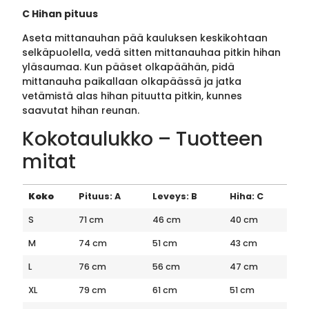
C Hihan pituus
Aseta mittanauhan pää kauluksen keskikohtaan
selkäpuolella, vedä sitten mittanauhaa pitkin hihan
yläsaumaa. Kun pääset olkapäähän, pidä
mittanauha paikallaan olkapäässä ja jatka
vetämistä alas hihan pituutta pitkin, kunnes
saavutat hihan reunan.
Kokotaulukko – Tuotteen
mitat
Koko
Pituus: A
Leveys: B
Hiha: C
S
71 cm
46 cm
40 cm
M
74 cm
51 cm
43 cm
L
76 cm
56 cm
47 cm
XL
79 cm
61 cm
51 cm