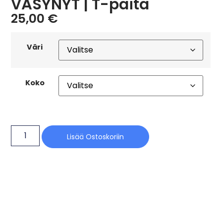
VÄSYNYT | T-paita
25,00
€
Väri
Koko
Lisää Ostoskoriin