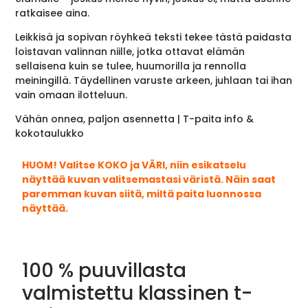
ratkaisee aina.
Leikkisä ja sopivan röyhkeä teksti tekee tästä paidasta
loistavan valinnan niille, jotka ottavat elämän
sellaisena kuin se tulee, huumorilla ja rennolla
meiningillä. Täydellinen varuste arkeen, juhlaan tai ihan
vain omaan ilotteluun.
Vähän onnea, paljon asennetta | T-paita info &
kokotaulukko
HUOM! Valitse KOKO ja VÄRI, niin esikatselu
näyttää kuvan valitsemastasi väristä. Näin saat
paremman kuvan siitä, miltä paita luonnossa
näyttää.
100 % puuvillasta
valmistettu klassinen t-