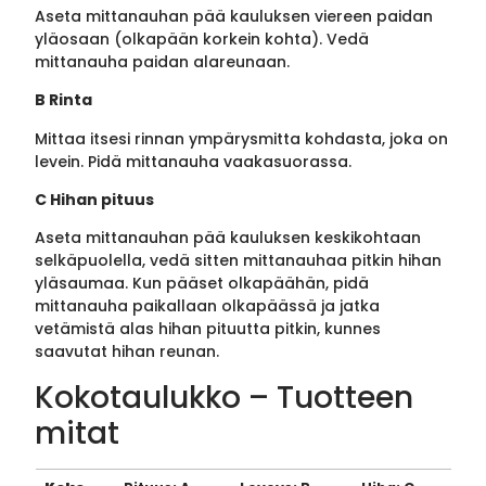
Aseta mittanauhan pää kauluksen viereen paidan
yläosaan (olkapään korkein kohta). Vedä
mittanauha paidan alareunaan.
B Rinta
Mittaa itsesi rinnan ympärysmitta kohdasta, joka on
levein. Pidä mittanauha vaakasuorassa.
C Hihan pituus
Aseta mittanauhan pää kauluksen keskikohtaan
selkäpuolella, vedä sitten mittanauhaa pitkin hihan
yläsaumaa. Kun pääset olkapäähän, pidä
mittanauha paikallaan olkapäässä ja jatka
vetämistä alas hihan pituutta pitkin, kunnes
saavutat hihan reunan.
Kokotaulukko – Tuotteen
mitat