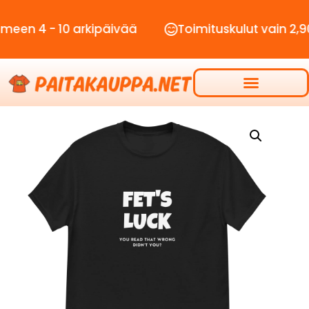
 - 10 arkipäivää
Toimituskulut vain 2,90€