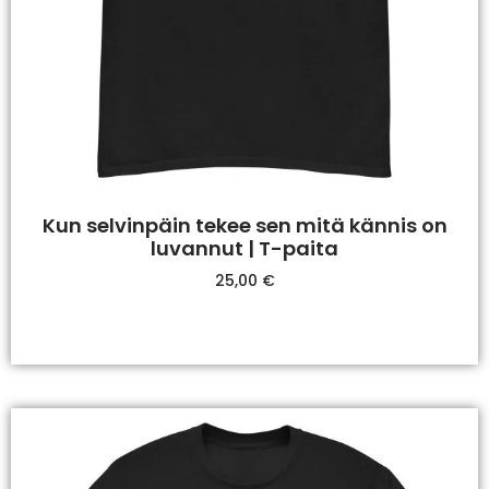
Kun selvinpäin tekee sen mitä kännis on
luvannut | T-paita
25,00
€
Valitse Vaihtoehdoista