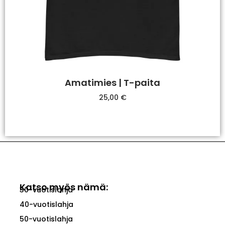
Amatimies | T-paita
25,00
€
Valitse Vaihtoehdoista
Katso myös nämä:
30-vuotislahja
40-vuotislahja
50-vuotislahja