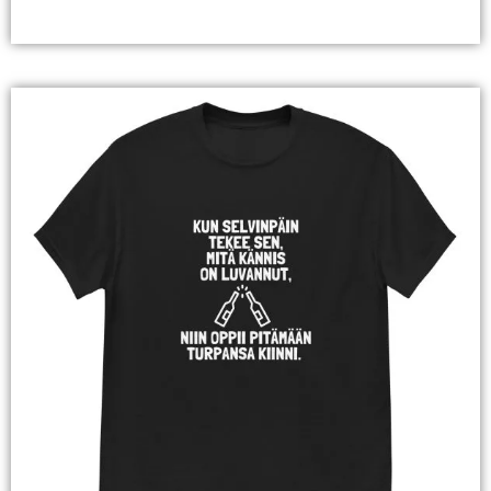
Valitse Vaihtoehdoista