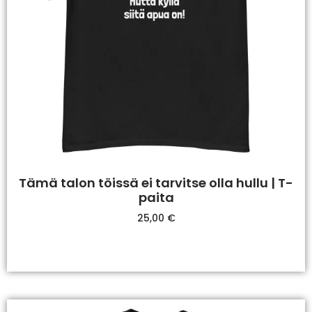
Tämä talon töissä ei tarvitse olla hullu | T-
paita
25,00
€
Valitse Vaihtoehdoista