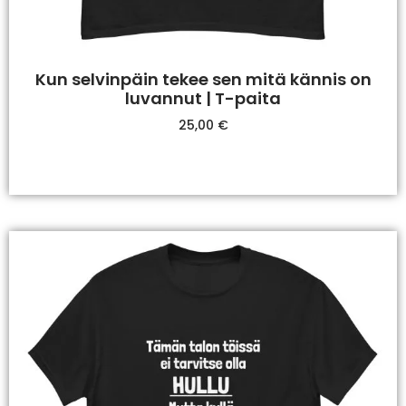
Kun selvinpäin tekee sen mitä kännis on
luvannut | T-paita
25,00
€
Valitse Vaihtoehdoista