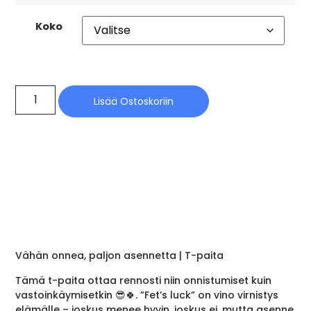
Koko
Lisää Ostoskoriin
Vähän onnea, paljon asennetta | T-paita
Tämä t-paita ottaa rennosti niin onnistumiset kuin
vastoinkäymisetkin 😎🍀. ”Fet’s luck” on vino virnistys
elämälle – joskus menee hyvin, joskus ei, mutta asenne