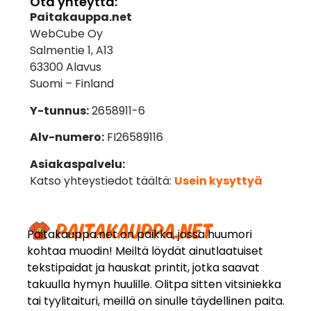
Ota yhteyttä:
Paitakauppa.net
WebCube Oy
Salmentie 1, A13
63300 Alavus
Suomi – Finland
Y-tunnus:
2658911-6
Alv-numero:
FI26589116
Asiakaspalvelu:
Katso yhteystiedot täältä:
Usein kysyttyä
Paitakauppa.net on paikka, jossa huumori
kohtaa muodin! Meiltä löydät ainutlaatuiset
tekstipaidat ja hauskat printit, jotka saavat
takuulla hymyn huulille. Olitpa sitten vitsiniekka
tai tyylitaituri, meillä on sinulle täydellinen paita.