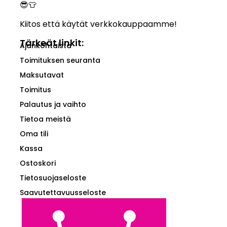
😎👕
Kiitos että käytät verkkokauppaamme!
Tärkeät linkit:
Ajankohtaista
Toimituksen seuranta
Maksutavat
Toimitus
Palautus ja vaihto
Tietoa meistä
Oma tili
Kassa
Ostoskori
Tietosuojaseloste
Saavutettavuusseloste