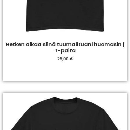
Hetken aikaa siinä tuumailtuani huomasin |
T-paita
25,00
€
Valitse Vaihtoehdoista