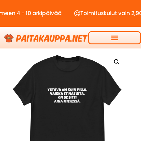
- 10 arkipäivää
Toimituskulut vain 2,90€