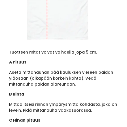
Tuotteen mitat voivat vaihdella jopa 5 cm.
A Pituus
Aseta mittanauhan pää kauluksen viereen paidan
yläosaan (olkapään korkein kohta). Vedä
mittanauha paidan alareunaan.
B Rinta
Mittaa itsesi rinnan ympärysmitta kohdasta, joka on
levein. Pidä mittanauha vaakasuorassa.
C Hihan pituus