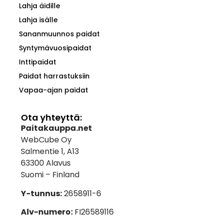
Lahja äidille
Lahja isälle
Sananmuunnos paidat
Syntymävuosipaidat
Inttipaidat
Paidat harrastuksiin
Vapaa-ajan paidat
Ota yhteyttä:
Paitakauppa.net
WebCube Oy
Salmentie 1, A13
63300 Alavus
Suomi – Finland
Y-tunnus:
2658911-6
Alv-numero:
FI26589116