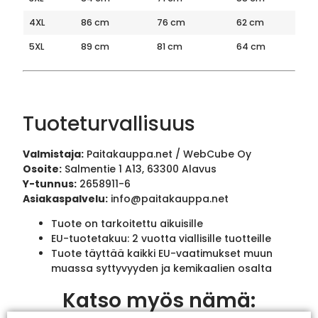
4XL
86 cm
76 cm
62 cm
5XL
89 cm
81 cm
64 cm
Tuoteturvallisuus
Valmistaja:
Paitakauppa.net / WebCube Oy
Osoite:
Salmentie 1 A13, 63300 Alavus
Y-tunnus:
2658911-6
Asiakaspalvelu:
info@paitakauppa.net
Tuote on tarkoitettu aikuisille
EU-tuotetakuu: 2 vuotta viallisille tuotteille
Tuote täyttää kaikki EU-vaatimukset muun
muassa syttyvyyden ja kemikaalien osalta
Katso myös nämä: