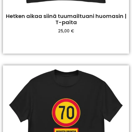
Hetken aikaa siinä tuumailtuani huomasin |
T-paita
25,00
€
Valitse Vaihtoehdoista