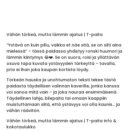
Vähän törkeä, mutta lämmin ajatus | T-paita
”Ystävä on kuin pillu, vaikka et näe sitä, se on silti aina
mielessä” – tässä paidassa yhdistyy ronski huumori ja
lämmin kiintymys 😂❤️. Se on suora, roisi ja yllättävän
osuva tapa kuvata ystävyyden tärkeyttä – tavalla,
jota ei ihan joka kaupan kortista löydy.
Törkeän hauska ja unohtumaton teksti tekee tästä
paidasta täydellisen valinnan kaverille, jonka kanssa
voi sanoa mitä vain – ja joka nauraa ensimmäisenä.
Täydellinen lahja, bilepaita tai omaan kaappiin
muistuttamaan siitä, että ystävyys voi olla kaunis… ja
vähän räävitön.
Vähän törkeä, mutta lämmin ajatus | T-paita info &
kokotaulukko