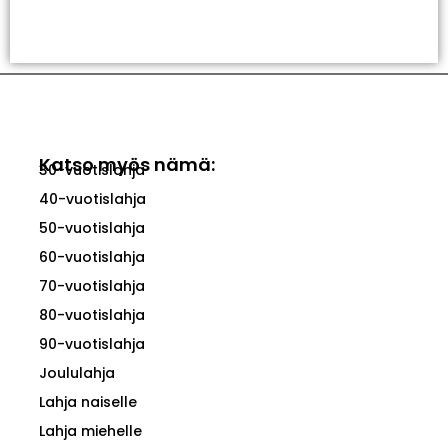
Valitse Vaihtoehdoista
Katso myös nämä:
30-vuotislahja
40-vuotislahja
50-vuotislahja
60-vuotislahja
70-vuotislahja
80-vuotislahja
90-vuotislahja
Joululahja
Lahja naiselle
Lahja miehelle