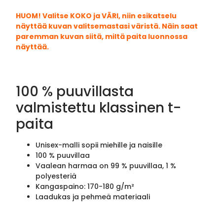
HUOM! Valitse KOKO ja VÄRI, niin esikatselu
näyttää kuvan valitsemastasi väristä. Näin saat
paremman kuvan siitä, miltä paita luonnossa
näyttää.
100 % puuvillasta
valmistettu klassinen t-
paita
Unisex-malli sopii miehille ja naisille
100 % puuvillaa
Vaalean harmaa on 99 % puuvillaa, 1 %
polyesteriä
Kangaspaino: 170-180 g/m²
Laadukas ja pehmeä materiaali