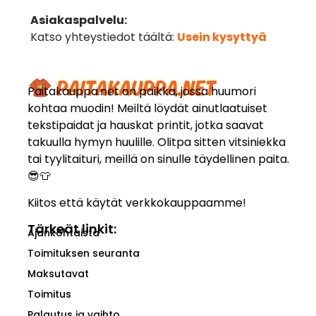
Asiakaspalvelu:
Katso yhteystiedot täältä:
Usein kysyttyä
Paitakauppa.net on paikka, jossa huumori
kohtaa muodin! Meiltä löydät ainutlaatuiset
tekstipaidat ja hauskat printit, jotka saavat
takuulla hymyn huulille. Olitpa sitten vitsiniekka
tai tyylitaituri, meillä on sinulle täydellinen paita.
😎👕
Kiitos että käytät verkkokauppaamme!
Tärkeät linkit:
Ajankohtaista
Toimituksen seuranta
Maksutavat
Toimitus
Palautus ja vaihto