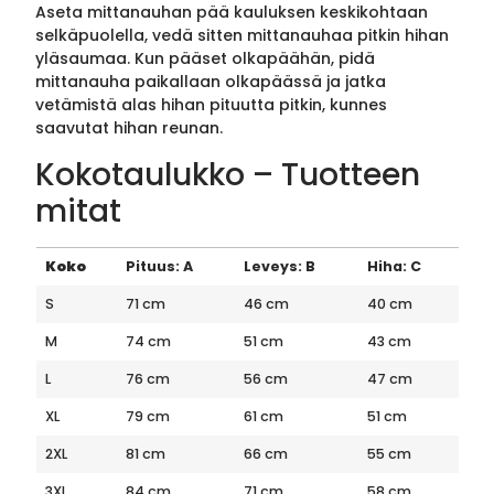
Aseta mittanauhan pää kauluksen keskikohtaan
selkäpuolella, vedä sitten mittanauhaa pitkin hihan
yläsaumaa. Kun pääset olkapäähän, pidä
mittanauha paikallaan olkapäässä ja jatka
vetämistä alas hihan pituutta pitkin, kunnes
saavutat hihan reunan.
Kokotaulukko – Tuotteen
mitat
Koko
Pituus: A
Leveys: B
Hiha: C
S
71 cm
46 cm
40 cm
M
74 cm
51 cm
43 cm
L
76 cm
56 cm
47 cm
XL
79 cm
61 cm
51 cm
2XL
81 cm
66 cm
55 cm
3XL
84 cm
71 cm
58 cm