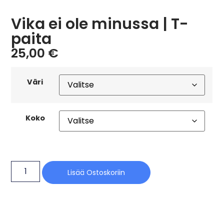
Vika ei ole minussa | T-
paita
25,00
€
Väri
Koko
Lisää Ostoskoriin