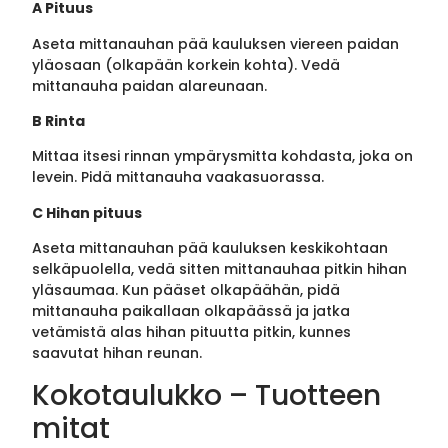
A Pituus
Aseta mittanauhan pää kauluksen viereen paidan
yläosaan (olkapään korkein kohta). Vedä
mittanauha paidan alareunaan.
B Rinta
Mittaa itsesi rinnan ympärysmitta kohdasta, joka on
levein. Pidä mittanauha vaakasuorassa.
C Hihan pituus
Aseta mittanauhan pää kauluksen keskikohtaan
selkäpuolella, vedä sitten mittanauhaa pitkin hihan
yläsaumaa. Kun pääset olkapäähän, pidä
mittanauha paikallaan olkapäässä ja jatka
vetämistä alas hihan pituutta pitkin, kunnes
saavutat hihan reunan.
Kokotaulukko – Tuotteen
mitat