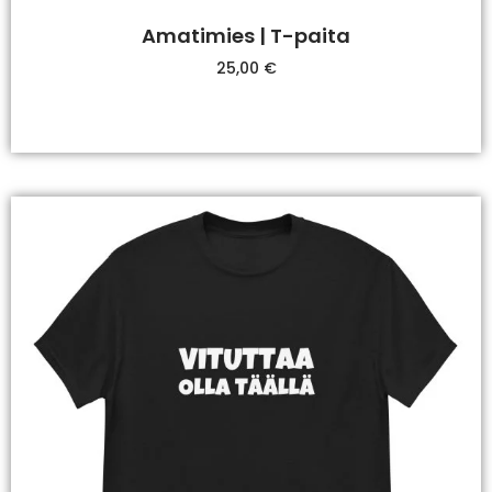
Amatimies | T-paita
25,00
€
Valitse Vaihtoehdoista