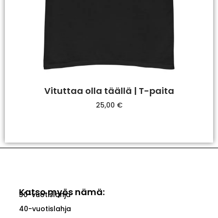
Vituttaa olla täällä | T-paita
25,00
€
Valitse Vaihtoehdoista
Katso myös nämä:
30-vuotislahja
40-vuotislahja