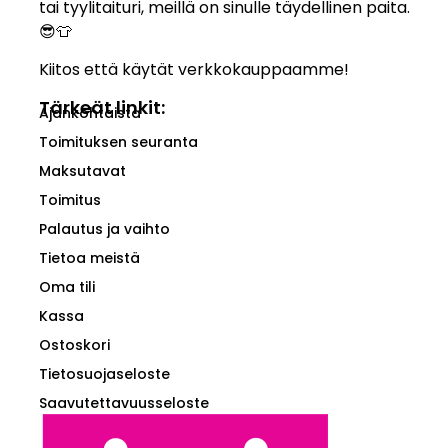
tai tyylitaituri, meillä on sinulle täydellinen paita.
😎👕
Kiitos että käytät verkkokauppaamme!
Tärkeät linkit:
Ajankohtaista
Toimituksen seuranta
Maksutavat
Toimitus
Palautus ja vaihto
Tietoa meistä
Oma tili
Kassa
Ostoskori
Tietosuojaseloste
Saavutettavuusseloste