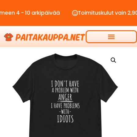
- 10 arkipäivää
Toimituskulut vain 2,90€