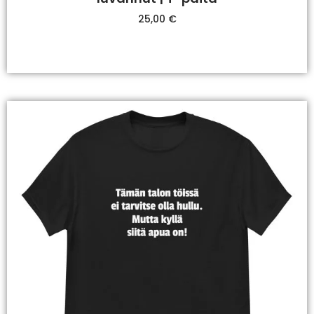
25,00
€
Valitse Vaihtoehdoista