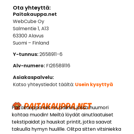
Ota yhteyttä:
Paitakauppa.net
WebCube Oy
Salmentie 1, A13
63300 Alavus
Suomi – Finland
Y-tunnus:
2658911-6
Alv-numero:
FI26589116
Asiakaspalvelu:
Katso yhteystiedot täältä:
Usein kysyttyä
Paitakauppa.net on paikka, jossa huumori
kohtaa muodin! Meiltä löydät ainutlaatuiset
tekstipaidat ja hauskat printit, jotka saavat
takuulla hymyn huulille. Olitpa sitten vitsiniekka