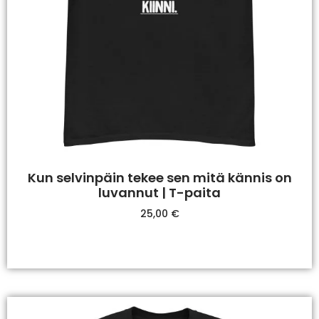
Kun selvinpäin tekee sen mitä kännis on
luvannut | T-paita
25,00
€
Valitse Vaihtoehdoista