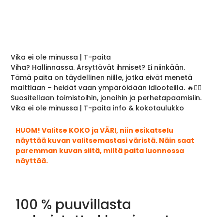
Vika ei ole minussa | T-paita
Viha? Hallinnassa. Ärsyttävät ihmiset? Ei niinkään.
Tämä paita on täydellinen niille, jotka eivät menetä
malttiaan – heidät vaan ympäröidään idiooteilla. 🔥🤷‍♂️
Suositellaan toimistoihin, jonoihin ja perhetapaamisiin.
Vika ei ole minussa | T-paita info & kokotaulukko
HUOM! Valitse KOKO ja VÄRI, niin esikatselu
näyttää kuvan valitsemastasi väristä. Näin saat
paremman kuvan siitä, miltä paita luonnossa
näyttää.
100 % puuvillasta