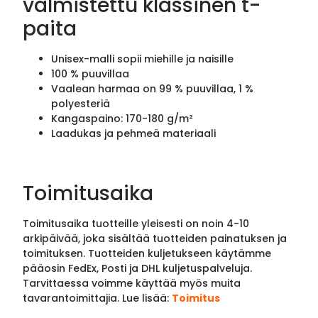
valmistettu klassinen t-
paita
Unisex-malli sopii miehille ja naisille
100 % puuvillaa
Vaalean harmaa on 99 % puuvillaa, 1 %
polyesteriä
Kangaspaino: 170-180 g/m²
Laadukas ja pehmeä materiaali
Toimitusaika
Toimitusaika tuotteille yleisesti on noin 4-10
arkipäivää, joka sisältää tuotteiden painatuksen ja
toimituksen. Tuotteiden kuljetukseen käytämme
pääosin FedEx, Posti ja DHL kuljetuspalveluja.
Tarvittaessa voimme käyttää myös muita
tavarantoimittajia. Lue lisää:
Toimitus