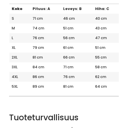
Koko
Pituus: A
Leveys: B
Hiha: C
S
71 cm
46 cm
40 cm
M
74 cm
51 cm
43 cm
L
76 cm
56 cm
47 cm
XL
79 cm
61 cm
51 cm
2XL
81 cm
66 cm
55 cm
3XL
84 cm
71 cm
58 cm
4XL
86 cm
76 cm
62 cm
5XL
89 cm
81 cm
64 cm
Tuoteturvallisuus