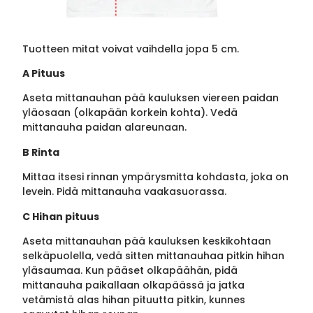
Tuotteen mitat voivat vaihdella jopa 5 cm.
A Pituus
Aseta mittanauhan pää kauluksen viereen paidan
yläosaan (olkapään korkein kohta). Vedä
mittanauha paidan alareunaan.
B Rinta
Mittaa itsesi rinnan ympärysmitta kohdasta, joka on
levein. Pidä mittanauha vaakasuorassa.
C Hihan pituus
Aseta mittanauhan pää kauluksen keskikohtaan
selkäpuolella, vedä sitten mittanauhaa pitkin hihan
yläsaumaa. Kun pääset olkapäähän, pidä
mittanauha paikallaan olkapäässä ja jatka
vetämistä alas hihan pituutta pitkin, kunnes