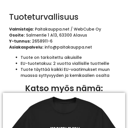
Tuoteturvallisuus
Valmistaja:
Paitakauppa.net / WebCube Oy
Osoite:
Salmentie 1 A13, 63300 Alavus
Y-tunnus:
2658911-6
Asiakaspalvelu:
info@paitakauppa.net
Tuote on tarkoitettu aikuisille
EU-tuotetakuu: 2 vuotta viallisille tuotteille
Tuote täyttää kaikki EU-vaatimukset muun
muassa syttyvyyden ja kemikaalien osalta
Katso myös nämä: