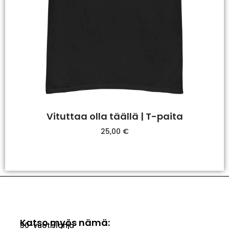
Vituttaa olla täällä | T-paita
25,00
€
Valitse Vaihtoehdoista
Katso myös nämä:
30-vuotislahja