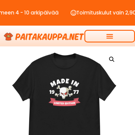
- 10 arkipäivää
Toimituskulut vain 2,90€