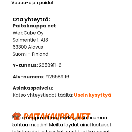
Vapaa-ajan paidat
Ota yhteyttä:
Paitakauppa.net
WebCube Oy
Salmentie 1, A13
63300 Alavus
Suomi – Finland
Y-tunnus:
2658911-6
Alv-numero:
FI26589116
Asiakaspalvelu:
Katso yhteystiedot täältä:
Usein kysyttyä
Paitakauppa.net on paikka, jossa huumori
kohtaa muodin! Meiltä löydät ainutlaatuiset
tekstipaidat ja hauskat printit, jotka saavat