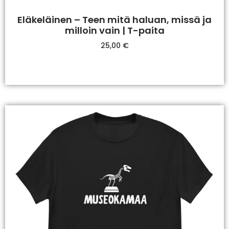
Eläkeläinen – Teen mitä haluan, missä ja
milloin vain | T-paita
25,00
€
Valitse Vaihtoehdoista