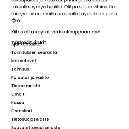
takuulla hymyn huulille. Olitpa sitten vitsiniekka
tai tyylitaituri, meillä on sinulle täydellinen paita.
😎👕
Kiitos että käytät verkkokauppaamme!
Tärkeät linkit:
Ajankohtaista
Toimituksen seuranta
Maksutavat
Toimitus
Palautus ja vaihto
Tietoa meistä
Oma tili
Kassa
Ostoskori
Tietosuojaseloste
Saavutettavuusseloste