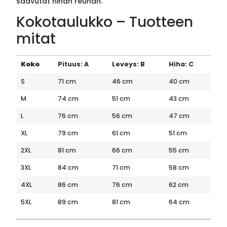
saavutat hihan reunan.
Kokotaulukko – Tuotteen
mitat
Koko
Pituus: A
Leveys: B
Hiha: C
S
71 cm
46 cm
40 cm
M
74 cm
51 cm
43 cm
L
76 cm
56 cm
47 cm
XL
79 cm
61 cm
51 cm
2XL
81 cm
66 cm
55 cm
3XL
84 cm
71 cm
58 cm
4XL
86 cm
76 cm
62 cm
5XL
89 cm
81 cm
64 cm