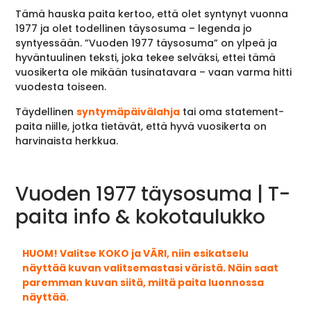
Tämä hauska paita kertoo, että olet syntynyt vuonna
1977 ja olet todellinen täysosuma – legenda jo
syntyessään. ”Vuoden 1977 täysosuma” on ylpeä ja
hyväntuulinen teksti, joka tekee selväksi, ettei tämä
vuosikerta ole mikään tusinatavara – vaan varma hitti
vuodesta toiseen.
Täydellinen
syntymäpäivälahja
tai oma statement-
paita niille, jotka tietävät, että hyvä vuosikerta on
harvinaista herkkua.
Vuoden 1977 täysosuma | T-
paita info & kokotaulukko
HUOM! Valitse KOKO ja VÄRI, niin esikatselu
näyttää kuvan valitsemastasi väristä. Näin saat
paremman kuvan siitä, miltä paita luonnossa
näyttää.