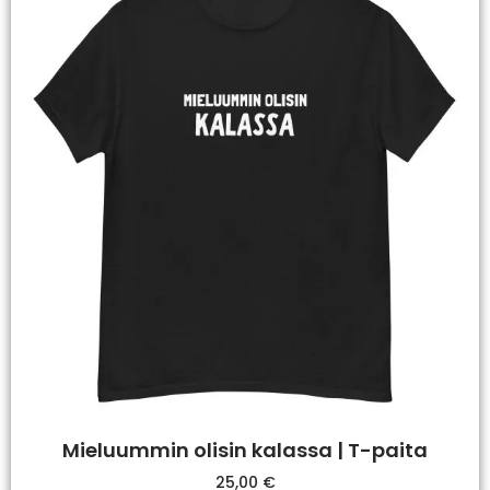
Mieluummin olisin kalassa | T-paita
25,00
€