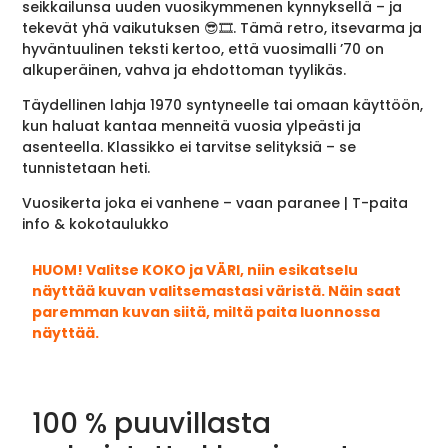
seikkailunsa uuden vuosikymmenen kynnyksellä – ja
tekevät yhä vaikutuksen 😎🎞️. Tämä retro, itsevarma ja
hyväntuulinen teksti kertoo, että vuosimalli ’70 on
alkuperäinen, vahva ja ehdottoman tyylikäs.
Täydellinen lahja 1970 syntyneelle tai omaan käyttöön,
kun haluat kantaa menneitä vuosia ylpeästi ja
asenteella. Klassikko ei tarvitse selityksiä – se
tunnistetaan heti.
Vuosikerta joka ei vanhene – vaan paranee | T-paita
info & kokotaulukko
HUOM! Valitse KOKO ja VÄRI, niin esikatselu
näyttää kuvan valitsemastasi väristä. Näin saat
paremman kuvan siitä, miltä paita luonnossa
näyttää.
100 % puuvillasta