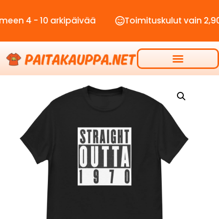
4 - 10 arkipäivää
Toimituskulut vain 2,90€