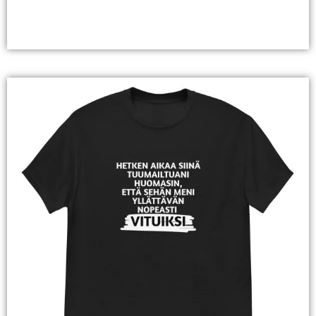
Valitse Vaihtoehdoista