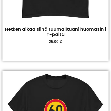
Hetken aikaa siinä tuumailtuani huomasin |
T-paita
25,00
€
Valitse Vaihtoehdoista