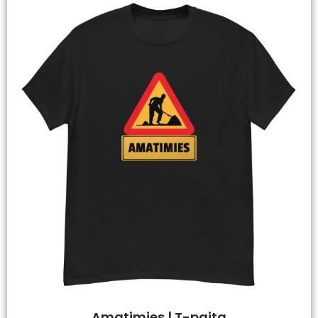
Amatimies | T-paita