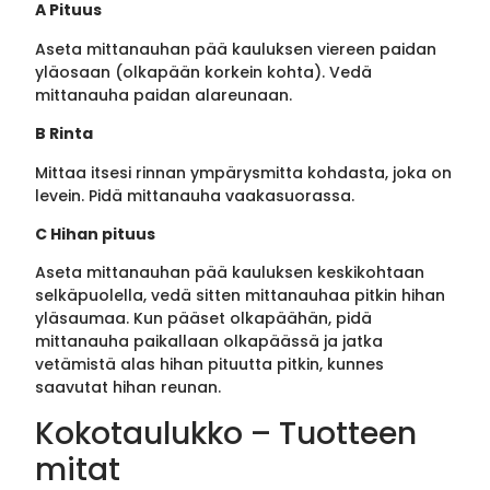
A Pituus
Aseta mittanauhan pää kauluksen viereen paidan
yläosaan (olkapään korkein kohta). Vedä
mittanauha paidan alareunaan.
B Rinta
Mittaa itsesi rinnan ympärysmitta kohdasta, joka on
levein. Pidä mittanauha vaakasuorassa.
C Hihan pituus
Aseta mittanauhan pää kauluksen keskikohtaan
selkäpuolella, vedä sitten mittanauhaa pitkin hihan
yläsaumaa. Kun pääset olkapäähän, pidä
mittanauha paikallaan olkapäässä ja jatka
vetämistä alas hihan pituutta pitkin, kunnes
saavutat hihan reunan.
Kokotaulukko – Tuotteen
mitat