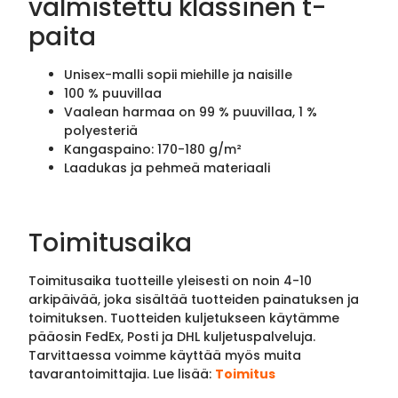
valmistettu klassinen t-
paita
Unisex-malli sopii miehille ja naisille
100 % puuvillaa
Vaalean harmaa on 99 % puuvillaa, 1 %
polyesteriä
Kangaspaino: 170-180 g/m²
Laadukas ja pehmeä materiaali
Toimitusaika
Toimitusaika tuotteille yleisesti on noin 4-10
arkipäivää, joka sisältää tuotteiden painatuksen ja
toimituksen. Tuotteiden kuljetukseen käytämme
pääosin FedEx, Posti ja DHL kuljetuspalveluja.
Tarvittaessa voimme käyttää myös muita
tavarantoimittajia. Lue lisää:
Toimitus