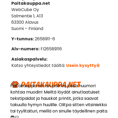
Paitakauppa.net
WebCube Oy
Salmentie 1, A13
63300 Alavus
Suomi – Finland
Y-tunnus:
2658911-6
Alv-numero:
FI26589116
Asiakaspalvelu:
Katso yhteystiedot täältä:
Usein kysyttyä
Paitakauppa.net on paikka, jossa huumori
kohtaa muodin! Meiltä löydät ainutlaatuiset
tekstipaidat ja hauskat printit, jotka saavat
takuulla hymyn huulille. Olitpa sitten vitsiniekka
tai tyylitaituri, meillä on sinulle täydellinen paita.
😎👕