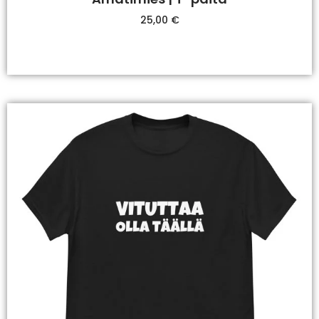
25,00
€
Valitse Vaihtoehdoista