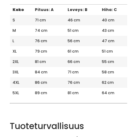
Koko
Pituus: A
Leveys: B
Hiha: C
S
71 cm
46 cm
40 cm
M
74 cm
51 cm
43 cm
L
76 cm
56 cm
47 cm
XL
79 cm
61 cm
51 cm
2XL
81 cm
66 cm
55 cm
3XL
84 cm
71 cm
58 cm
4XL
86 cm
76 cm
62 cm
5XL
89 cm
81 cm
64 cm
Tuoteturvallisuus