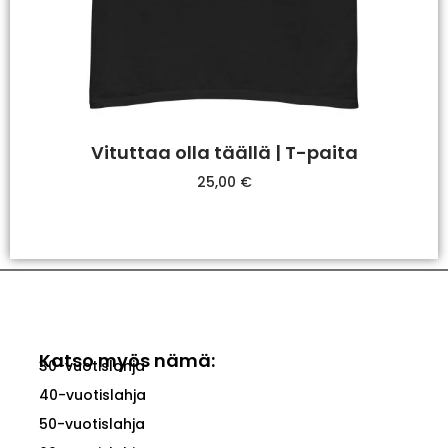
Vituttaa olla täällä | T-paita
25,00
€
Valitse Vaihtoehdoista
Katso myös nämä:
30-vuotislahja
40-vuotislahja
50-vuotislahja