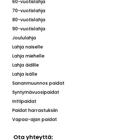
60-vuotislahja
70-vuotislahja
80-vuotislahja
90-vuotislahja
Joululahja
Lahja naiselle
Lahja miehelle
Lahja äidille
Lahja isälle
Sananmuunnos paidat
Syntymävuosipaidat
Inttipaidat
Paidat harrastuksiin
Vapaa-ajan paidat
Ota yhteyttä: