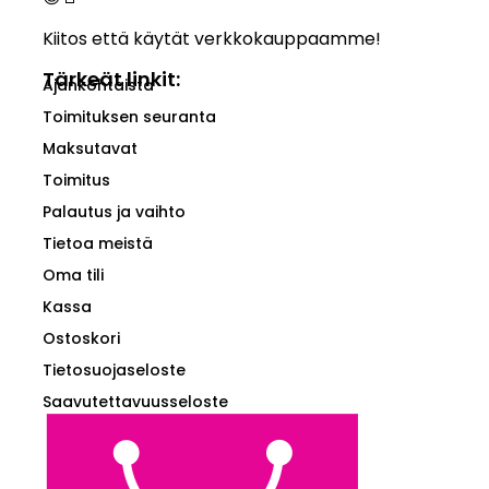
Kiitos että käytät verkkokauppaamme!
Tärkeät linkit:
Ajankohtaista
Toimituksen seuranta
Maksutavat
Toimitus
Palautus ja vaihto
Tietoa meistä
Oma tili
Kassa
Ostoskori
Tietosuojaseloste
Saavutettavuusseloste