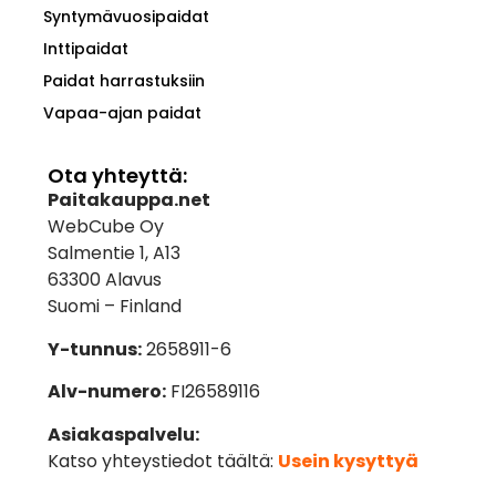
Syntymävuosipaidat
Inttipaidat
Paidat harrastuksiin
Vapaa-ajan paidat
Ota yhteyttä:
Paitakauppa.net
WebCube Oy
Salmentie 1, A13
63300 Alavus
Suomi – Finland
Y-tunnus:
2658911-6
Alv-numero:
FI26589116
Asiakaspalvelu:
Katso yhteystiedot täältä:
Usein kysyttyä