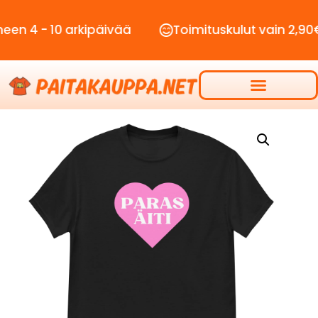
- 10 arkipäivää
Toimituskulut vain 2,90€