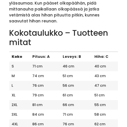
yläsaumaa. Kun pääset olkapäähän, pidä
mittanauha paikallaan olkapäässä ja jatka
vetämistä alas hihan pituutta pitkin, kunnes
saavutat hihan reunan.
Kokotaulukko – Tuotteen
mitat
Koko
Pituus: A
Leveys: B
Hiha: C
S
71 cm
46 cm
40 cm
M
74 cm
51 cm
43 cm
L
76 cm
56 cm
47 cm
XL
79 cm
61 cm
51 cm
2XL
81 cm
66 cm
55 cm
3XL
84 cm
71 cm
58 cm
4XL
86 cm
76 cm
62 cm