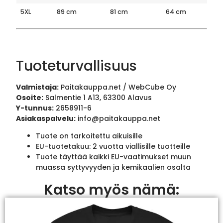
5XL
89 cm
81 cm
64 cm
Tuoteturvallisuus
Valmistaja:
Paitakauppa.net / WebCube Oy
Osoite:
Salmentie 1 A13, 63300 Alavus
Y-tunnus:
2658911-6
Asiakaspalvelu:
info@paitakauppa.net
Tuote on tarkoitettu aikuisille
EU-tuotetakuu: 2 vuotta viallisille tuotteille
Tuote täyttää kaikki EU-vaatimukset muun
muassa syttyvyyden ja kemikaalien osalta
Katso myös nämä: