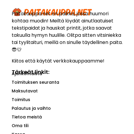
Paitakauppa.net on paikka, jossa huumori
kohtaa muodin! Meiltä löydät ainutlaatuiset
tekstipaidat ja hauskat printit, jotka saavat
takuulla hymyn huulille. Olitpa sitten vitsiniekka
tai tyylitaituri, meillä on sinulle täydellinen paita.
😎👕
Kiitos että käytät verkkokauppaamme!
Tärkeät linkit:
Ajankohtaista
Toimituksen seuranta
Maksutavat
Toimitus
Palautus ja vaihto
Tietoa meistä
Oma tili