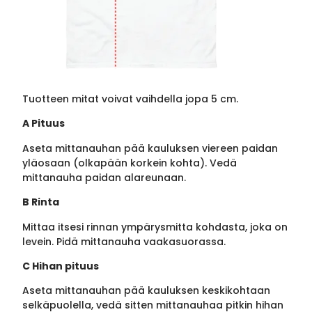
Tuotteen mitat voivat vaihdella jopa 5 cm.
A Pituus
Aseta mittanauhan pää kauluksen viereen paidan
yläosaan (olkapään korkein kohta). Vedä
mittanauha paidan alareunaan.
B Rinta
Mittaa itsesi rinnan ympärysmitta kohdasta, joka on
levein. Pidä mittanauha vaakasuorassa.
C Hihan pituus
Aseta mittanauhan pää kauluksen keskikohtaan
selkäpuolella, vedä sitten mittanauhaa pitkin hihan