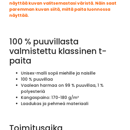
näyttää kuvan valitsemastasi väristä. Näin saat
paremman kuvan siitä, miltä paita luonnossa
näyttää.
100 % puuvillasta
valmistettu klassinen t-
paita
Unisex-malli sopii miehille ja naisille
100 % puuvillaa
Vaalean harmaa on 99 % puuvillaa, 1 %
polyesteriä
Kangaspaino: 170-180 g/m²
Laadukas ja pehmeä materiaali
Toimitusaika