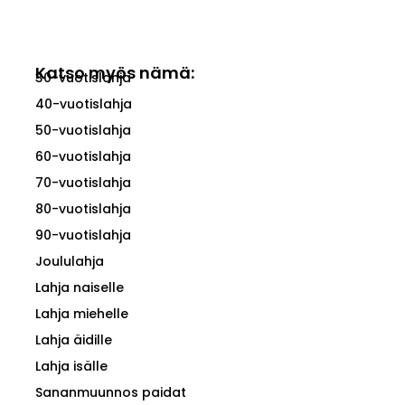
Katso myös nämä:
30-vuotislahja
40-vuotislahja
50-vuotislahja
60-vuotislahja
70-vuotislahja
80-vuotislahja
90-vuotislahja
Joululahja
Lahja naiselle
Lahja miehelle
Lahja äidille
Lahja isälle
Sananmuunnos paidat