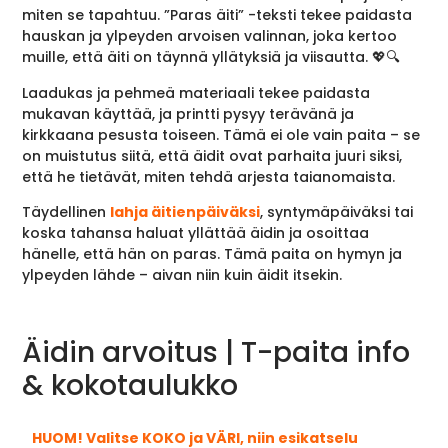
miten se tapahtuu. ”Paras äiti” -teksti tekee paidasta
hauskan ja ylpeyden arvoisen valinnan, joka kertoo
muille, että äiti on täynnä yllätyksiä ja viisautta. 💖🔍
Laadukas ja pehmeä materiaali tekee paidasta
mukavan käyttää, ja printti pysyy terävänä ja
kirkkaana pesusta toiseen. Tämä ei ole vain paita – se
on muistutus siitä, että äidit ovat parhaita juuri siksi,
että he tietävät, miten tehdä arjesta taianomaista.
Täydellinen
lahja äitienpäiväksi
, syntymäpäiväksi tai
koska tahansa haluat yllättää äidin ja osoittaa
hänelle, että hän on paras. Tämä paita on hymyn ja
ylpeyden lähde – aivan niin kuin äidit itsekin.
Äidin arvoitus | T-paita info
& kokotaulukko
HUOM! Valitse KOKO ja VÄRI, niin esikatselu