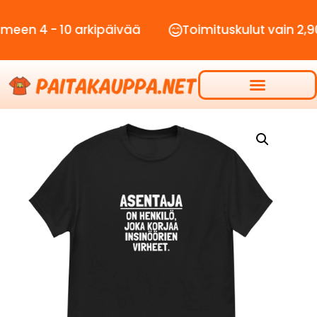
- 10 arkipäivää
Toimituskulut vain 2,90€