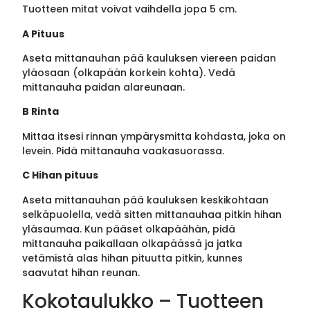
Tuotteen mitat voivat vaihdella jopa 5 cm.
A Pituus
Aseta mittanauhan pää kauluksen viereen paidan
yläosaan (olkapään korkein kohta). Vedä
mittanauha paidan alareunaan.
B Rinta
Mittaa itsesi rinnan ympärysmitta kohdasta, joka on
levein. Pidä mittanauha vaakasuorassa.
C Hihan pituus
Aseta mittanauhan pää kauluksen keskikohtaan
selkäpuolella, vedä sitten mittanauhaa pitkin hihan
yläsaumaa. Kun pääset olkapäähän, pidä
mittanauha paikallaan olkapäässä ja jatka
vetämistä alas hihan pituutta pitkin, kunnes
saavutat hihan reunan.
Kokotaulukko – Tuotteen