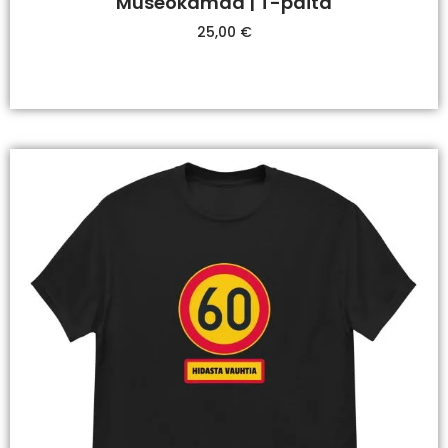
Museokamaa | T-paita
25,00
€
Valitse Vaihtoehdoista