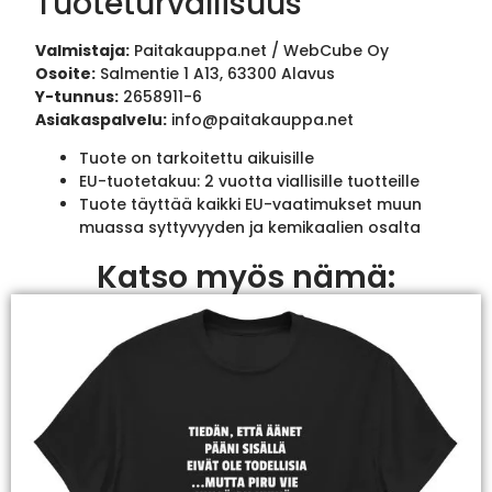
Tuoteturvallisuus
Valmistaja:
Paitakauppa.net / WebCube Oy
Osoite:
Salmentie 1 A13, 63300 Alavus
Y-tunnus:
2658911-6
Asiakaspalvelu:
info@paitakauppa.net
Tuote on tarkoitettu aikuisille
EU-tuotetakuu: 2 vuotta viallisille tuotteille
Tuote täyttää kaikki EU-vaatimukset muun
muassa syttyvyyden ja kemikaalien osalta
Katso myös nämä: