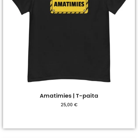
Amatimies | T-paita
25,00
€
Valitse Vaihtoehdoista