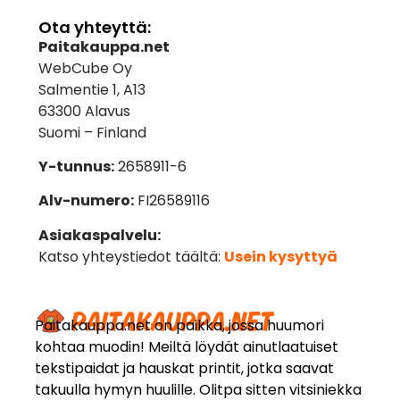
Ota yhteyttä:
Paitakauppa.net
WebCube Oy
Salmentie 1, A13
63300 Alavus
Suomi – Finland
Y-tunnus:
2658911-6
Alv-numero:
FI26589116
Asiakaspalvelu:
Katso yhteystiedot täältä:
Usein kysyttyä
Paitakauppa.net on paikka, jossa huumori
kohtaa muodin! Meiltä löydät ainutlaatuiset
tekstipaidat ja hauskat printit, jotka saavat
takuulla hymyn huulille. Olitpa sitten vitsiniekka