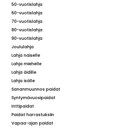
50-vuotislahja
60-vuotislahja
70-vuotislahja
80-vuotislahja
90-vuotislahja
Joululahja
Lahja naiselle
Lahja miehelle
Lahja äidille
Lahja isälle
Sananmuunnos paidat
Syntymävuosipaidat
Inttipaidat
Paidat harrastuksiin
Vapaa-ajan paidat