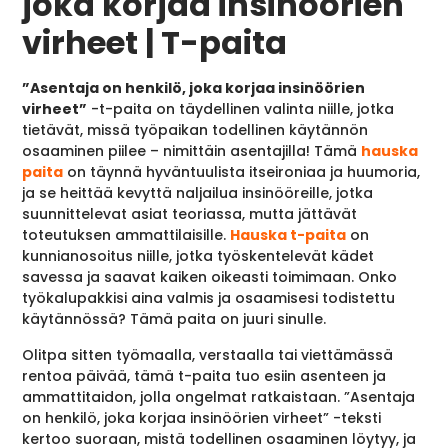
joka korjaa insinöörien
virheet | T-paita
”Asentaja on henkilö, joka korjaa insinöörien
virheet”
-t-paita on täydellinen valinta niille, jotka
tietävät, missä työpaikan todellinen käytännön
osaaminen piilee – nimittäin asentajilla! Tämä
hauska
paita
on täynnä hyväntuulista itseironiaa ja huumoria,
ja se heittää kevyttä naljailua insinööreille, jotka
suunnittelevat asiat teoriassa, mutta jättävät
toteutuksen ammattilaisille.
Hauska t-paita
on
kunnianosoitus niille, jotka työskentelevät kädet
savessa ja saavat kaiken oikeasti toimimaan. Onko
työkalupakkisi aina valmis ja osaamisesi todistettu
käytännössä? Tämä paita on juuri sinulle.
Olitpa sitten työmaalla, verstaalla tai viettämässä
rentoa päivää, tämä t-paita tuo esiin asenteen ja
ammattitaidon, jolla ongelmat ratkaistaan. ”Asentaja
on henkilö, joka korjaa insinöörien virheet” -teksti
kertoo suoraan, mistä todellinen osaaminen löytyy, ja