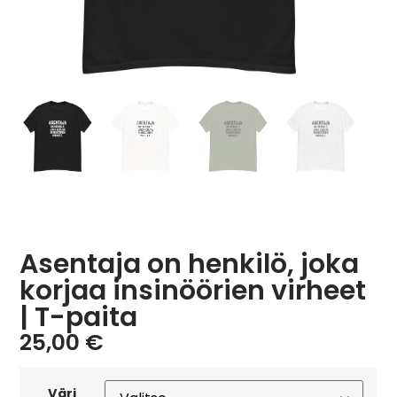
Asentaja on henkilö, joka
korjaa insinöörien virheet
| T-paita
25,00
€
Väri