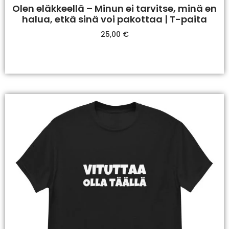
Olen eläkkeellä – Minun ei tarvitse, minä en
halua, etkä sinä voi pakottaa | T-paita
25,00
€
Valitse Vaihtoehdoista