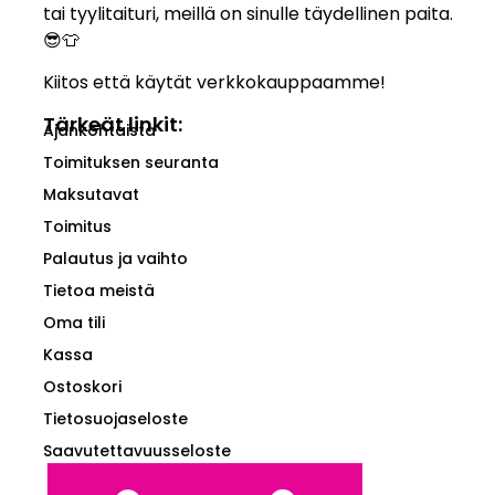
tai tyylitaituri, meillä on sinulle täydellinen paita.
😎👕
Kiitos että käytät verkkokauppaamme!
Tärkeät linkit:
Ajankohtaista
Toimituksen seuranta
Maksutavat
Toimitus
Palautus ja vaihto
Tietoa meistä
Oma tili
Kassa
Ostoskori
Tietosuojaseloste
Saavutettavuusseloste