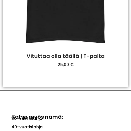
Vituttaa olla täällä | T-paita
25,00
€
Valitse Vaihtoehdoista
Katso myös nämä:
30-vuotislahja
40-vuotislahja