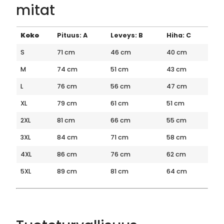
mitat
Koko
Pituus: A
Leveys: B
Hiha: C
S
71 cm
46 cm
40 cm
M
74 cm
51 cm
43 cm
L
76 cm
56 cm
47 cm
XL
79 cm
61 cm
51 cm
2XL
81 cm
66 cm
55 cm
3XL
84 cm
71 cm
58 cm
4XL
86 cm
76 cm
62 cm
5XL
89 cm
81 cm
64 cm