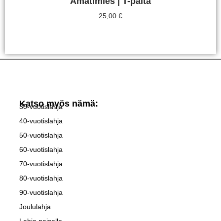
Amatimies | T-paita
25,00
€
Valitse Vaihtoehdoista
Katso myös nämä:
30-vuotislahja
40-vuotislahja
50-vuotislahja
60-vuotislahja
70-vuotislahja
80-vuotislahja
90-vuotislahja
Joululahja
Lahja naiselle