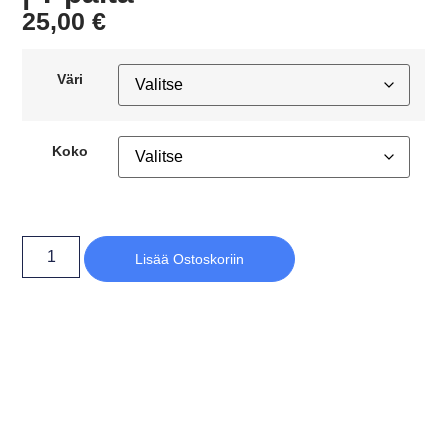
25,00
€
Väri
Koko
Lisää Ostoskoriin