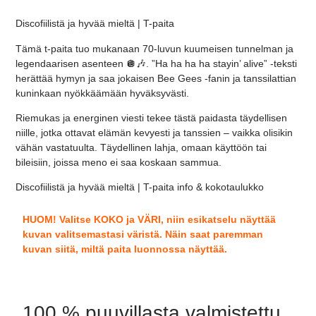
Discofiilistä ja hyvää mieltä | T-paita
Tämä t-paita tuo mukanaan 70-luvun kuumeisen tunnelman ja
legendaarisen asenteen 🪩🎶. ”Ha ha ha ha stayin’ alive” -teksti
herättää hymyn ja saa jokaisen Bee Gees -fanin ja tanssilattian
kuninkaan nyökkäämään hyväksyvästi.
Riemukas ja energinen viesti tekee tästä paidasta täydellisen
niille, jotka ottavat elämän kevyesti ja tanssien – vaikka olisikin
vähän vastatuulta. Täydellinen lahja, omaan käyttöön tai
bileisiin, joissa meno ei saa koskaan sammua.
Discofiilistä ja hyvää mieltä | T-paita info & kokotaulukko
HUOM! Valitse KOKO ja VÄRI, niin esikatselu näyttää
kuvan valitsemastasi väristä. Näin saat paremman
kuvan siitä, miltä paita luonnossa näyttää.
100 % puuvillasta valmistettu