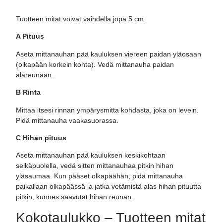
Tuotteen mitat voivat vaihdella jopa 5 cm.
A Pituus
Aseta mittanauhan pää kauluksen viereen paidan yläosaan
(olkapään korkein kohta). Vedä mittanauha paidan
alareunaan.
B Rinta
Mittaa itsesi rinnan ympärysmitta kohdasta, joka on levein.
Pidä mittanauha vaakasuorassa.
C Hihan pituus
Aseta mittanauhan pää kauluksen keskikohtaan
selkäpuolella, vedä sitten mittanauhaa pitkin hihan
yläsaumaa. Kun pääset olkapäähän, pidä mittanauha
paikallaan olkapäässä ja jatka vetämistä alas hihan pituutta
pitkin, kunnes saavutat hihan reunan.
Kokotaulukko – Tuotteen mitat