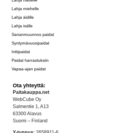
Lahja miehelle
Lahja äidille
Lahja isälle
Sananmuunnos paidat
Syntymävuosipaidat
Inttipaidat
Paidat harrastuksiin
Vapaa-ajan paidat
Ota yhteyttä:
Paitakauppa.net
WebCube Oy
Salmentie 1, A13
63300 Alavus
Suomi – Finland
Y-tunnus:
2658911-6