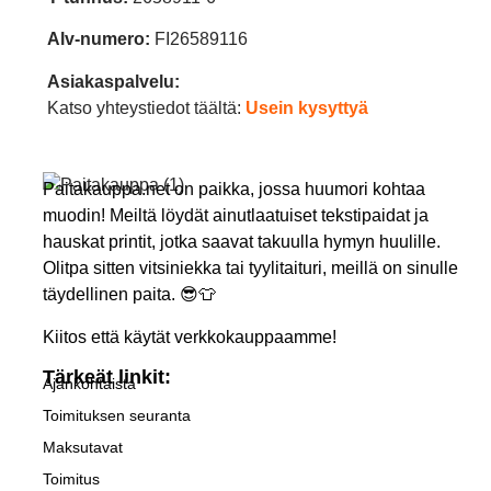
Alv-numero:
FI26589116
Asiakaspalvelu:
Katso yhteystiedot täältä:
Usein kysyttyä
Paitakauppa.net on paikka, jossa huumori kohtaa
muodin! Meiltä löydät ainutlaatuiset tekstipaidat ja
hauskat printit, jotka saavat takuulla hymyn huulille.
Olitpa sitten vitsiniekka tai tyylitaituri, meillä on sinulle
täydellinen paita. 😎👕
Kiitos että käytät verkkokauppaamme!
Tärkeät linkit:
Ajankohtaista
Toimituksen seuranta
Maksutavat
Toimitus