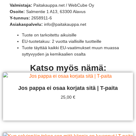
Valmistaja:
Paitakauppa.net / WebCube Oy
Osoite:
Salmentie 1 A13, 63300 Alavus
Y-tunnus:
2658911-6
Asiakaspalvelu:
info@paitakauppa.net
Tuote on tarkoitettu aikuisille
EU-tuotetakuu: 2 vuotta viallisille tuotteille
Tuote täyttää kaikki EU-vaatimukset muun muassa
syttyvyyden ja kemikaalien osalta
Katso myös nämä:
Jos pappa ei osaa korjata sitä | T-paita
25,00
€
Valitse Vaihtoehdoista