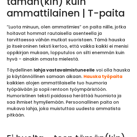
tämän(kin) kuin
ammattilainen | T-paita
”Luota minuun, olen ammatimies” on paita niille, jotka
hoitavat hommat rautaisella asenteella ja
tarvittaessa vähän mutkat suoristaen. Tämä hauska
ja itseironinen teksti kertoo, että vaikka kaikki ei menisi
oppikirjan mukaan, lopputulos on silti enemmän kuin
hyvä – ainakin omasta mielestä.
Täydellinen
lahja vastavalmistuneelle
voi olla hauska
ja käytännöllinen samaan aikaan.
Hauska työpaita
kaikkien alojen ammattilaiselle tuo huumoria
työpäivään ja sopii rentoon työympäristöön.
Humoristinen teksti paidassa herättää huomiota ja
saa ihmiset hymyilemään. Persoonallinen paita on
mukava lahja, joka muistuttaa uudesta ammatista
pitkään.