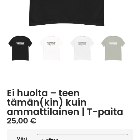
Ei huolta – teen
tämän(kin) kuin
ammattilainen | T-paita
25,00
€
Väri