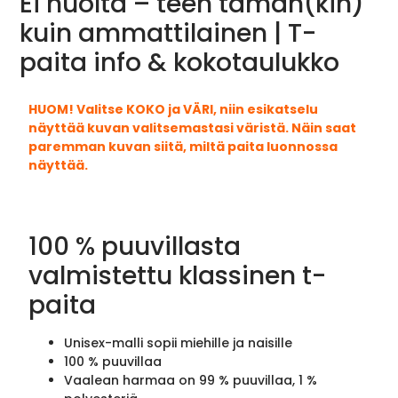
Ei huolta – teen tämän(kin)
kuin ammattilainen | T-
paita info & kokotaulukko
HUOM! Valitse KOKO ja VÄRI, niin esikatselu
näyttää kuvan valitsemastasi väristä. Näin saat
paremman kuvan siitä, miltä paita luonnossa
näyttää.
100 % puuvillasta
valmistettu klassinen t-
paita
Unisex-malli sopii miehille ja naisille
100 % puuvillaa
Vaalean harmaa on 99 % puuvillaa, 1 %