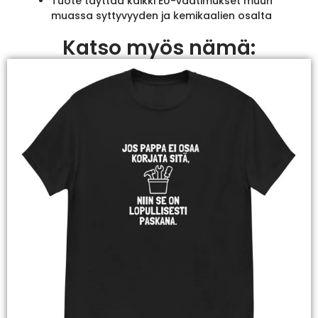
Tuote täyttää kaikki EU-vaatimukset muun
muassa syttyvyyden ja kemikaalien osalta
Katso myös nämä: