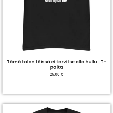
Tämä talon töissä ei tarvitse olla hullu | T-
paita
25,00
€
Valitse Vaihtoehdoista