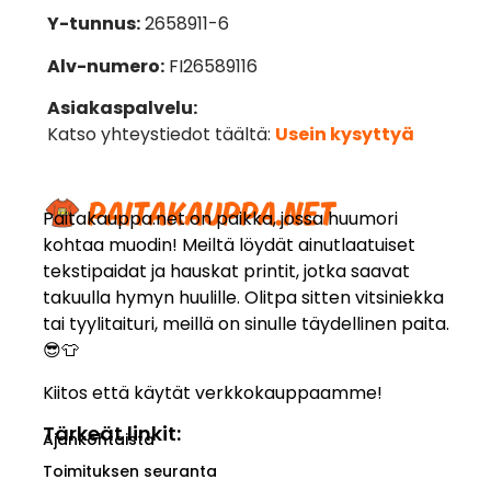
Y-tunnus:
2658911-6
Alv-numero:
FI26589116
Asiakaspalvelu:
Katso yhteystiedot täältä:
Usein kysyttyä
Paitakauppa.net on paikka, jossa huumori
kohtaa muodin! Meiltä löydät ainutlaatuiset
tekstipaidat ja hauskat printit, jotka saavat
takuulla hymyn huulille. Olitpa sitten vitsiniekka
tai tyylitaituri, meillä on sinulle täydellinen paita.
😎👕
Kiitos että käytät verkkokauppaamme!
Tärkeät linkit:
Ajankohtaista
Toimituksen seuranta