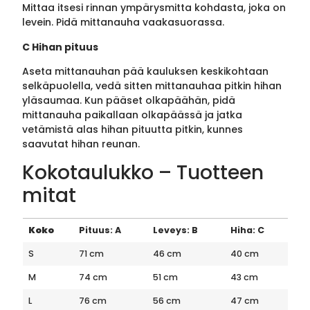
Mittaa itsesi rinnan ympärysmitta kohdasta, joka on
levein. Pidä mittanauha vaakasuorassa.
C Hihan pituus
Aseta mittanauhan pää kauluksen keskikohtaan
selkäpuolella, vedä sitten mittanauhaa pitkin hihan
yläsaumaa. Kun pääset olkapäähän, pidä
mittanauha paikallaan olkapäässä ja jatka
vetämistä alas hihan pituutta pitkin, kunnes
saavutat hihan reunan.
Kokotaulukko – Tuotteen
mitat
Koko
Pituus: A
Leveys: B
Hiha: C
S
71 cm
46 cm
40 cm
M
74 cm
51 cm
43 cm
L
76 cm
56 cm
47 cm