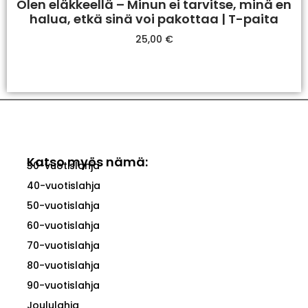
Olen eläkkeellä – Minun ei tarvitse, minä en
halua, etkä sinä voi pakottaa | T-paita
25,00
€
Valitse Vaihtoehdoista
Katso myös nämä:
30-vuotislahja
40-vuotislahja
50-vuotislahja
60-vuotislahja
70-vuotislahja
80-vuotislahja
90-vuotislahja
Joululahja