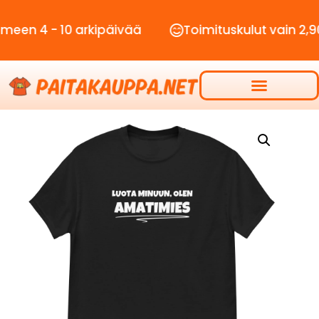
- 10 arkipäivää
Toimituskulut vain 2,90€