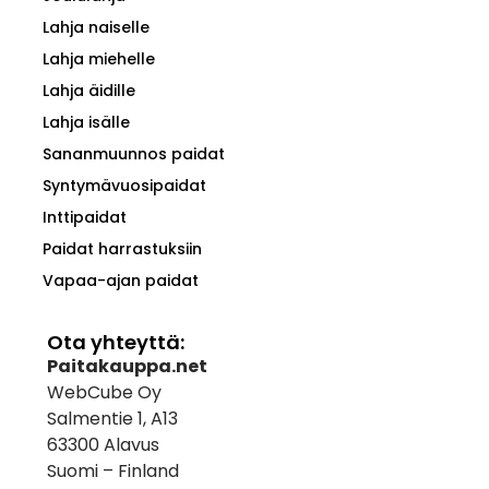
Lahja naiselle
Lahja miehelle
Lahja äidille
Lahja isälle
Sananmuunnos paidat
Syntymävuosipaidat
Inttipaidat
Paidat harrastuksiin
Vapaa-ajan paidat
Ota yhteyttä:
Paitakauppa.net
WebCube Oy
Salmentie 1, A13
63300 Alavus
Suomi – Finland