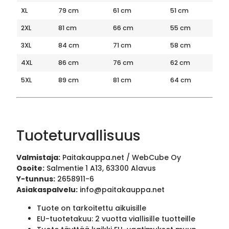
XL
79 cm
61 cm
51 cm
2XL
81 cm
66 cm
55 cm
3XL
84 cm
71 cm
58 cm
4XL
86 cm
76 cm
62 cm
5XL
89 cm
81 cm
64 cm
Tuoteturvallisuus
Valmistaja:
Paitakauppa.net / WebCube Oy
Osoite:
Salmentie 1 A13, 63300 Alavus
Y-tunnus:
2658911-6
Asiakaspalvelu:
info@paitakauppa.net
Tuote on tarkoitettu aikuisille
EU-tuotetakuu: 2 vuotta viallisille tuotteille