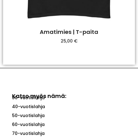
Amatimies | T-paita
25,00
€
Valitse Vaihtoehdoista
Katso myös nämä:
30-vuotislahja
40-vuotislahja
50-vuotislahja
60-vuotislahja
70-vuotislahja