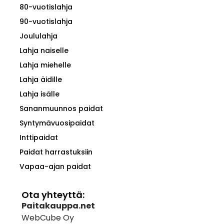
80-vuotislahja
90-vuotislahja
Joululahja
Lahja naiselle
Lahja miehelle
Lahja äidille
Lahja isälle
Sananmuunnos paidat
Syntymävuosipaidat
Inttipaidat
Paidat harrastuksiin
Vapaa-ajan paidat
Ota yhteyttä:
Paitakauppa.net
WebCube Oy