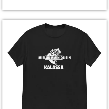
Valitse Vaihtoehdoista