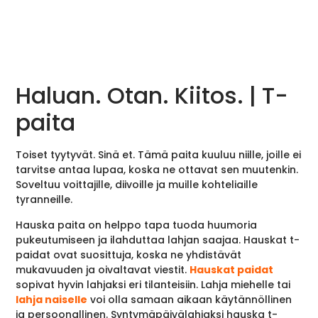
Haluan. Otan. Kiitos. | T-
paita
Toiset tyytyvät. Sinä et. Tämä paita kuuluu niille, joille ei
tarvitse antaa lupaa, koska ne ottavat sen muutenkin.
Soveltuu voittajille, diivoille ja muille kohteliaille
tyranneille.
Hauska paita on helppo tapa tuoda huumoria
pukeutumiseen ja ilahduttaa lahjan saajaa. Hauskat t-
paidat ovat suosittuja, koska ne yhdistävät
mukavuuden ja oivaltavat viestit.
Hauskat paidat
sopivat hyvin lahjaksi eri tilanteisiin. Lahja miehelle tai
lahja naiselle
voi olla samaan aikaan käytännöllinen
ja persoonallinen. Syntymäpäivälahjaksi hauska t-