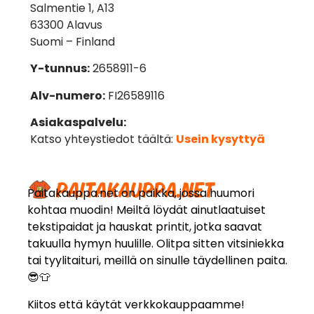
Salmentie 1, A13
63300 Alavus
Suomi – Finland
Y-tunnus:
2658911-6
Alv-numero:
FI26589116
Asiakaspalvelu:
Katso yhteystiedot täältä:
Usein kysyttyä
Paitakauppa.net on paikka, jossa huumori
kohtaa muodin! Meiltä löydät ainutlaatuiset
tekstipaidat ja hauskat printit, jotka saavat
takuulla hymyn huulille. Olitpa sitten vitsiniekka
tai tyylitaituri, meillä on sinulle täydellinen paita.
😎👕
Kiitos että käytät verkkokauppaamme!