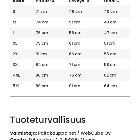
Koko
Pituus: A
Leveys: B
Hiha: C
S
71 cm
46 cm
40 cm
M
74 cm
51 cm
43 cm
L
76 cm
56 cm
47 cm
XL
79 cm
61 cm
51 cm
2XL
81 cm
66 cm
55 cm
3XL
84 cm
71 cm
58 cm
4XL
86 cm
76 cm
62 cm
5XL
89 cm
81 cm
64 cm
Tuoteturvallisuus
Valmistaja:
Paitakauppa.net / WebCube Oy
Osoite:
Salmentie 1 A13, 63300 Alavus