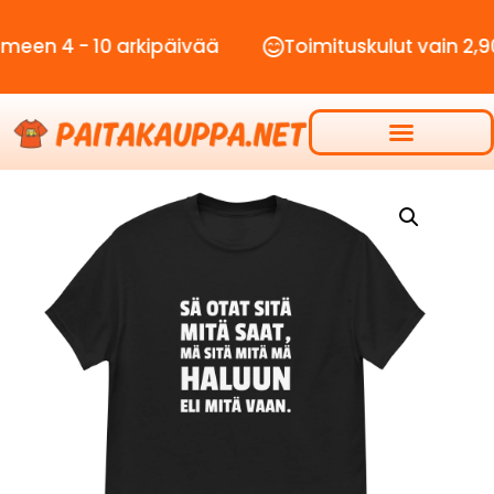
- 10 arkipäivää
Toimituskulut vain 2,90€