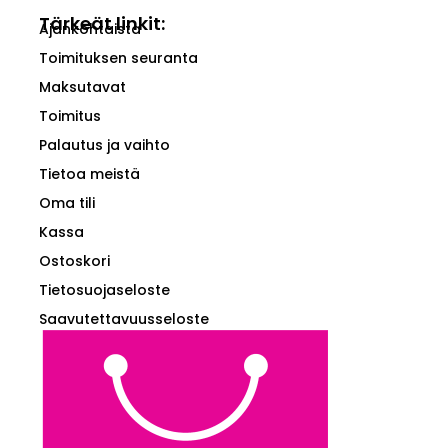
Tärkeät linkit:
Ajankohtaista
Toimituksen seuranta
Maksutavat
Toimitus
Palautus ja vaihto
Tietoa meistä
Oma tili
Kassa
Ostoskori
Tietosuojaseloste
Saavutettavuusseloste