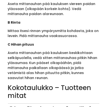
Aseta mittanauhan pää kauluksen viereen paidan
yläosaan (olkapään korkein kohta). Vedä
mittanauha paidan alareunaan.
B Rinta
Mittaa itsesi rinnan ympärysmitta kohdasta, joka on
levein. Pidä mittanauha vaakasuorassa.
C Hihan pituus
Aseta mittanauhan pää kauluksen keskikohtaan
selkäpuolella, vedä sitten mittanauhaa pitkin hihan
yläsaumaa. Kun pääset olkapäähän, pidä
mittanauha paikallaan olkapäässä ja jatka
vetämistä alas hihan pituutta pitkin, kunnes
saavutat hihan reunan.
Kokotaulukko – Tuotteen
mitat