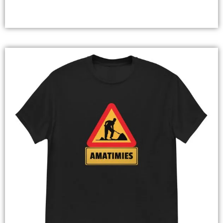
Valitse Vaihtoehdoista