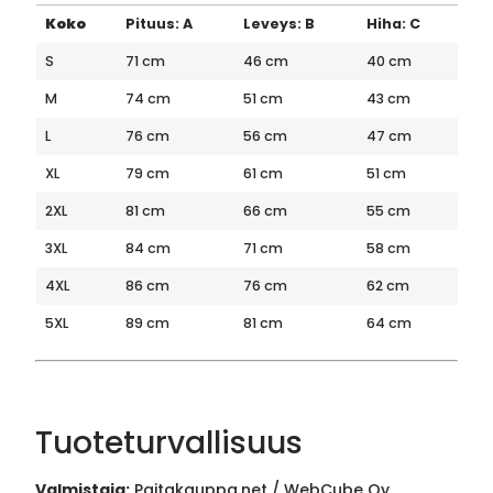
Koko
Pituus: A
Leveys: B
Hiha: C
S
71 cm
46 cm
40 cm
M
74 cm
51 cm
43 cm
L
76 cm
56 cm
47 cm
XL
79 cm
61 cm
51 cm
2XL
81 cm
66 cm
55 cm
3XL
84 cm
71 cm
58 cm
4XL
86 cm
76 cm
62 cm
5XL
89 cm
81 cm
64 cm
Tuoteturvallisuus
Valmistaja:
Paitakauppa.net / WebCube Oy