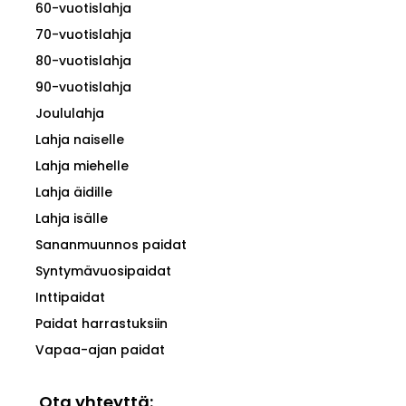
60-vuotislahja
70-vuotislahja
80-vuotislahja
90-vuotislahja
Joululahja
Lahja naiselle
Lahja miehelle
Lahja äidille
Lahja isälle
Sananmuunnos paidat
Syntymävuosipaidat
Inttipaidat
Paidat harrastuksiin
Vapaa-ajan paidat
Ota yhteyttä: