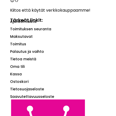
😎👕
Kiitos että käytät verkkokauppaamme!
Tärkeät linkit:
Ajankohtaista
Toimituksen seuranta
Maksutavat
Toimitus
Palautus ja vaihto
Tietoa meistä
Oma tili
Kassa
Ostoskori
Tietosuojaseloste
Saavutettavuusseloste