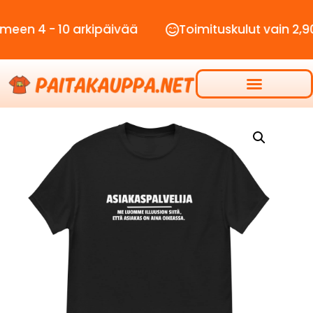
- 10 arkipäivää
Toimituskulut vain 2,90€