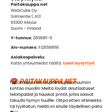
Paitakauppa.net
WebCube Oy
Salmentie 1, A13
63300 Alavus
Suomi – Finland
Y-tunnus:
2658911-6
Alv-numero:
FI26589116
Asiakaspalvelu:
Katso yhteystiedot täältä:
Usein kysyttyä
Paitakauppa.net on paikka, jossa huumori
kohtaa muodin! Meiltä löydät ainutlaatuiset
tekstipaidat ja hauskat printit, jotka saavat
takuulla hymyn huulille. Olitpa sitten vitsiniekka
tai tyylitaituri, meillä on sinulle täydellinen paita.