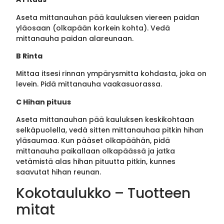
Aseta mittanauhan pää kauluksen viereen paidan
yläosaan (olkapään korkein kohta). Vedä
mittanauha paidan alareunaan.
B Rinta
Mittaa itsesi rinnan ympärysmitta kohdasta, joka on
levein. Pidä mittanauha vaakasuorassa.
C Hihan pituus
Aseta mittanauhan pää kauluksen keskikohtaan
selkäpuolella, vedä sitten mittanauhaa pitkin hihan
yläsaumaa. Kun pääset olkapäähän, pidä
mittanauha paikallaan olkapäässä ja jatka
vetämistä alas hihan pituutta pitkin, kunnes
saavutat hihan reunan.
Kokotaulukko – Tuotteen
mitat