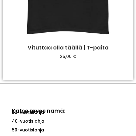
Vituttaa olla täällä | T-paita
25,00
€
Valitse Vaihtoehdoista
Katso myös nämä:
30-vuotislahja
40-vuotislahja
50-vuotislahja