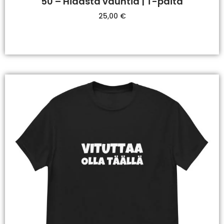
50 – Hidasta vauhtia | T-paita
25,00
€
Valitse Vaihtoehdoista