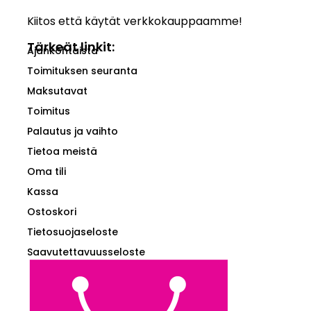
Kiitos että käytät verkkokauppaamme!
Tärkeät linkit:
Ajankohtaista
Toimituksen seuranta
Maksutavat
Toimitus
Palautus ja vaihto
Tietoa meistä
Oma tili
Kassa
Ostoskori
Tietosuojaseloste
Saavutettavuusseloste