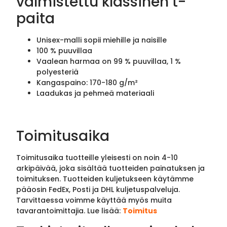
valmistettu klassinen t-
paita
Unisex-malli sopii miehille ja naisille
100 % puuvillaa
Vaalean harmaa on 99 % puuvillaa, 1 %
polyesteriä
Kangaspaino: 170-180 g/m²
Laadukas ja pehmeä materiaali
Toimitusaika
Toimitusaika tuotteille yleisesti on noin 4-10
arkipäivää, joka sisältää tuotteiden painatuksen ja
toimituksen. Tuotteiden kuljetukseen käytämme
pääosin FedEx, Posti ja DHL kuljetuspalveluja.
Tarvittaessa voimme käyttää myös muita
tavarantoimittajia. Lue lisää:
Toimitus