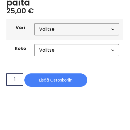
paita
25,00
€
Väri
Koko
Lisää Ostoskoriin