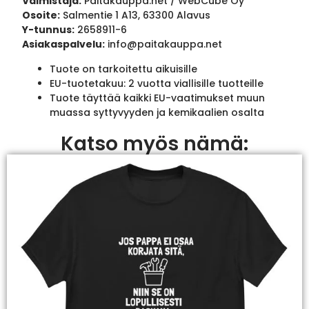
Valmistaja:
Paitakauppa.net / WebCube Oy
Osoite:
Salmentie 1 A13, 63300 Alavus
Y-tunnus:
2658911-6
Asiakaspalvelu:
info@paitakauppa.net
Tuote on tarkoitettu aikuisille
EU-tuotetakuu: 2 vuotta viallisille tuotteille
Tuote täyttää kaikki EU-vaatimukset muun
muassa syttyvyyden ja kemikaalien osalta
Katso myös nämä: