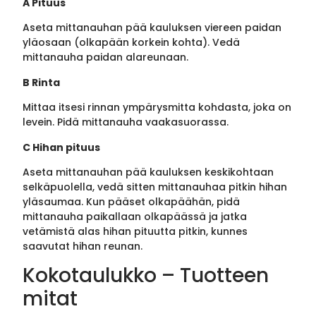
A Pituus
Aseta mittanauhan pää kauluksen viereen paidan
yläosaan (olkapään korkein kohta). Vedä
mittanauha paidan alareunaan.
B Rinta
Mittaa itsesi rinnan ympärysmitta kohdasta, joka on
levein. Pidä mittanauha vaakasuorassa.
C Hihan pituus
Aseta mittanauhan pää kauluksen keskikohtaan
selkäpuolella, vedä sitten mittanauhaa pitkin hihan
yläsaumaa. Kun pääset olkapäähän, pidä
mittanauha paikallaan olkapäässä ja jatka
vetämistä alas hihan pituutta pitkin, kunnes
saavutat hihan reunan.
Kokotaulukko – Tuotteen
mitat