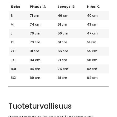
Koko
Pituus: A
Leveys: B
Hiha: C
S
71 cm
46 cm
40 cm
M
74 cm
51 cm
43 cm
L
76 cm
56 cm
47 cm
XL
79 cm
61 cm
51 cm
2XL
81 cm
66 cm
55 cm
3XL
84 cm
71 cm
58 cm
4XL
86 cm
76 cm
62 cm
5XL
89 cm
81 cm
64 cm
Tuoteturvallisuus