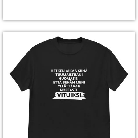
Valitse Vaihtoehdoista