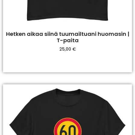
Hetken aikaa siinä tuumailtuani huomasin |
T-paita
25,00
€
Valitse Vaihtoehdoista