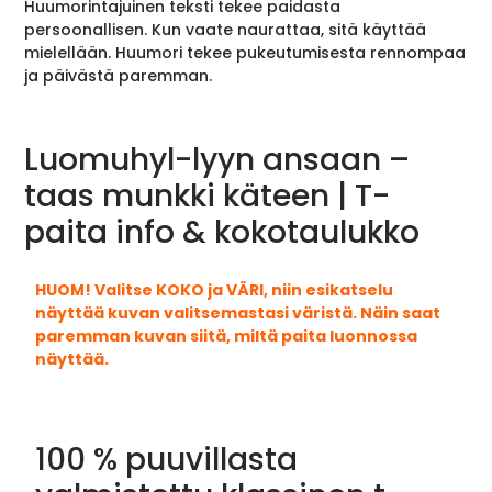
Huumorintajuinen teksti tekee paidasta
persoonallisen. Kun vaate naurattaa, sitä käyttää
mielellään. Huumori tekee pukeutumisesta rennompaa
ja päivästä paremman.
Luomuhyl-lyyn ansaan –
taas munkki käteen | T-
paita info & kokotaulukko
HUOM! Valitse KOKO ja VÄRI, niin esikatselu
näyttää kuvan valitsemastasi väristä. Näin saat
paremman kuvan siitä, miltä paita luonnossa
näyttää.
100 % puuvillasta