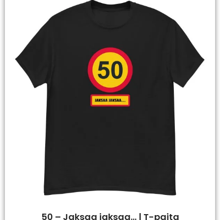
50 – Jaksaa jaksaa… | T-paita