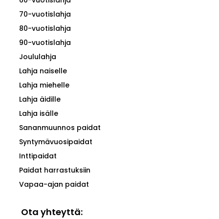
70-vuotislahja
80-vuotislahja
90-vuotislahja
Joululahja
Lahja naiselle
Lahja miehelle
Lahja äidille
Lahja isälle
Sananmuunnos paidat
Syntymävuosipaidat
Inttipaidat
Paidat harrastuksiin
Vapaa-ajan paidat
Ota yhteyttä: