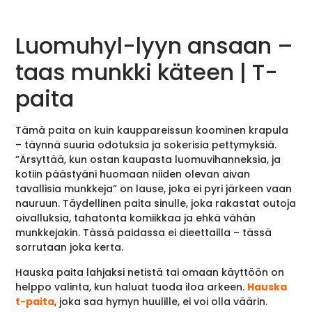
Luomuhyl-lyyn ansaan –
taas munkki käteen | T-
paita
Tämä paita on kuin kauppareissun koominen krapula
– täynnä suuria odotuksia ja sokerisia pettymyksiä.
”Ärsyttää, kun ostan kaupasta luomuvihanneksia, ja
kotiin päästyäni huomaan niiden olevan aivan
tavallisia munkkeja” on lause, joka ei pyri järkeen vaan
nauruun. Täydellinen paita sinulle, joka rakastat outoja
oivalluksia, tahatonta komiikkaa ja ehkä vähän
munkkejakin. Tässä paidassa ei dieettailla – tässä
sorrutaan joka kerta.
Hauska paita lahjaksi netistä tai omaan käyttöön on
helppo valinta, kun haluat tuoda iloa arkeen.
Hauska
t-paita
, joka saa hymyn huulille, ei voi olla väärin.