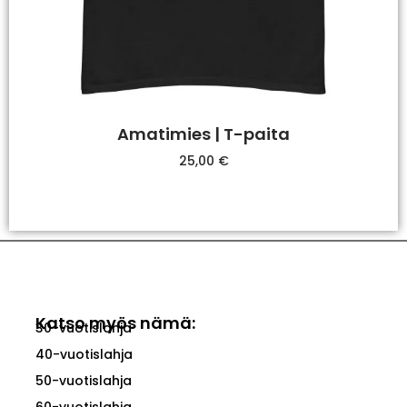
Amatimies | T-paita
25,00
€
Valitse Vaihtoehdoista
Katso myös nämä:
30-vuotislahja
40-vuotislahja
50-vuotislahja
60-vuotislahja