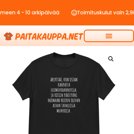
- 10 arkipäivää
Toimituskulut vain 2,90€