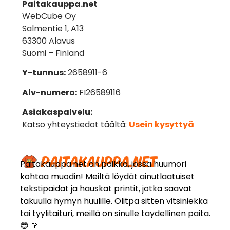
Paitakauppa.net
WebCube Oy
Salmentie 1, A13
63300 Alavus
Suomi – Finland
Y-tunnus:
2658911-6
Alv-numero:
FI26589116
Asiakaspalvelu:
Katso yhteystiedot täältä:
Usein kysyttyä
Paitakauppa.net on paikka, jossa huumori
kohtaa muodin! Meiltä löydät ainutlaatuiset
tekstipaidat ja hauskat printit, jotka saavat
takuulla hymyn huulille. Olitpa sitten vitsiniekka
tai tyylitaituri, meillä on sinulle täydellinen paita.
😎👕