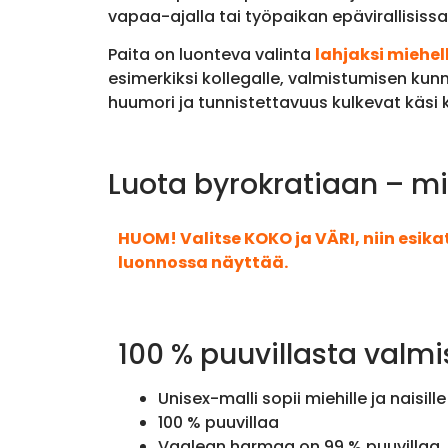
vapaa-ajalla tai työpaikan epävirallisissa
Paita on luonteva valinta
lahjaksi miehel
esimerkiksi kollegalle, valmistumisen kun
huumori ja tunnistettavuus kulkevat käsi
Luota byrokratiaan – mi
HUOM! Valitse KOKO ja VÄRI, niin esik
luonnossa näyttää.
100 % puuvillasta valmi
Unisex-malli sopii miehille ja naisille
100 % puuvillaa
Vaalean harmaa on 99 % puuvillaa, 