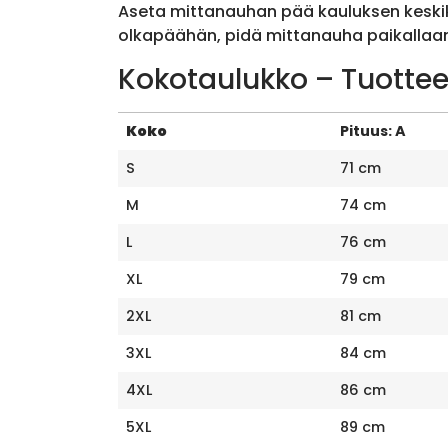
Aseta mittanauhan pää kauluksen keskik
olkapäähän, pidä mittanauha paikallaan 
Kokotaulukko – Tuottee
Koko
Pituus: A
S
71 cm
M
74 cm
L
76 cm
XL
79 cm
2XL
81 cm
3XL
84 cm
4XL
86 cm
5XL
89 cm