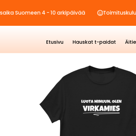
omeen 4 - 10 arkipäivää
Toimituskulut vain 2,
Etusivu
Hauskat t-paidat
Äiti