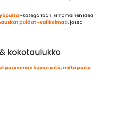
yöpaita
-kategoriaan. Erinomainen idea
hauskat paidat -valikoimaa
, jossa
 & kokotaulukko
aat paremman kuvan siitä, miltä paita