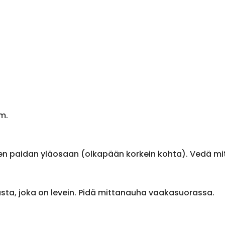
m.
en paidan yläosaan (olkapään korkein kohta). Vedä m
sta, joka on levein. Pidä mittanauha vaakasuorassa.