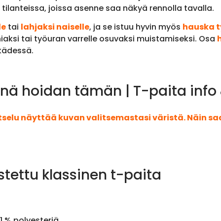
 tilanteissa, joissa asenne saa näkyä rennolla tavalla.
le
tai
lahjaksi naiselle
, ja se istuu hyvin myös
hauska t
niaksi tai työuran varrelle osuvaksi muistamiseksi. Osa
 kädessä.
nä hoidan tämän | T-paita info
atselu näyttää kuvan valitsemastasi väristä. Näin s
stettu klassinen t-paita
1 % polyesteriä