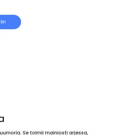
iin
a
umoria. Se toimii mainiosti arjessa,