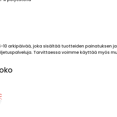
 4-10 arkipäivää, joka sisältää tuotteiden painatuksen j
ljetuspalveluja. Tarvittaessa voimme käyttää myös muit
koko