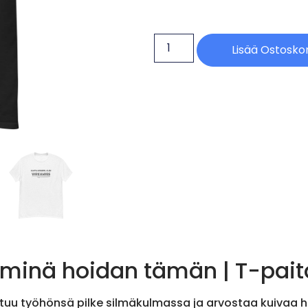
Lisää Ostoskor
 minä hoidan tämän | T-pait
utuu työhönsä pilke silmäkulmassa ja arvostaa kuivaa hu