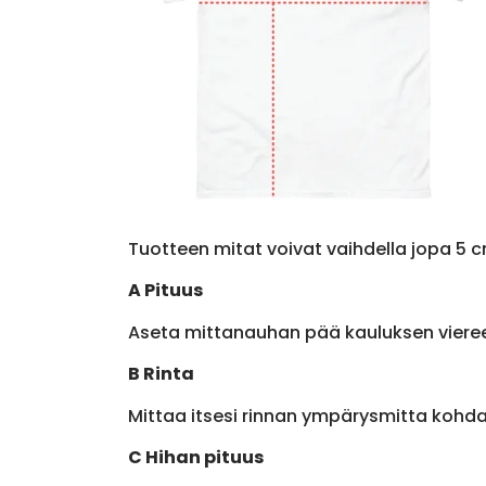
Tuotteen mitat voivat vaihdella jopa 5 c
A Pituus
Aseta mittanauhan pää kauluksen viere
B Rinta
Mittaa itsesi rinnan ympärysmitta kohda
C Hihan pituus