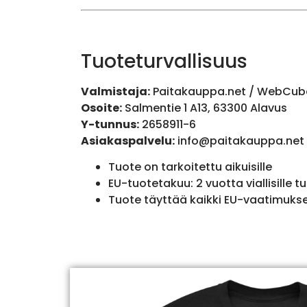
Tuoteturvallisuus
Valmistaja:
Paitakauppa.net / WebCub
Osoite:
Salmentie 1 A13, 63300 Alavus
Y-tunnus:
2658911-6
Asiakaspalvelu:
info@paitakauppa.net
Tuote on tarkoitettu aikuisille
EU-tuotetakuu: 2 vuotta viallisille tu
Tuote täyttää kaikki EU-vaatimuks