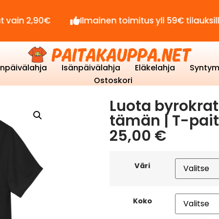
90€
Ilmainen toimitus yli 59€ tilauksille!
enpäivälahja
Isänpäivälahja
Eläkelahja
Syntym
Ostoskori
Luota byrokra
tämän | T-pai
25,00
€
Väri
Koko