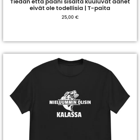
Tiedän että pääni sisältä kuuluvat äänet
eivät ole todellisia | T-paita
25,00
€
Valitse Vaihtoehdoista