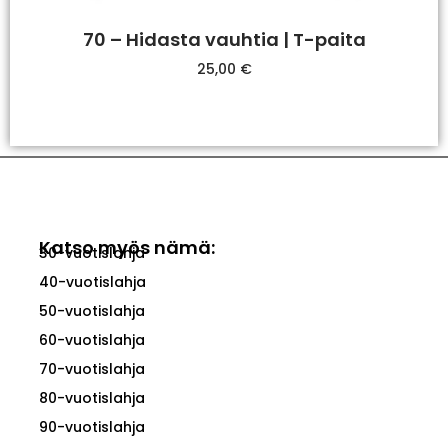
70 – Hidasta vauhtia | T-paita
25,00
€
Valitse Vaihtoehdoista
Katso myös nämä:
30-vuotislahja
40-vuotislahja
50-vuotislahja
60-vuotislahja
70-vuotislahja
80-vuotislahja
90-vuotislahja