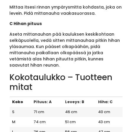
Mittaa itsesi rinnan ympärysmitta kohdasta, joka on
levein. Pidä mittanauha vaakasuorassa.
C Hihan pituus
Aseta mittanauhan pää kauluksen keskikohtaan
selkäpuolella, vedä sitten mittanauhaa pitkin hihan
yläsaumaa. Kun pääset olkapäähän, pidä
mittanauha paikallaan olkapäässä ja jatka
vetämistä alas hihan pituutta pitkin, kunnes
saavutat hihan reunan.
Kokotaulukko – Tuotteen
mitat
Koko
Pituus: A
Leveys: B
Hiha: C
S
71 cm
46 cm
40 cm
M
74 cm
51 cm
43 cm
L
76 cm
56 cm
47 cm