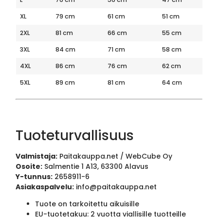
XL
79 cm
61 cm
51 cm
2XL
81 cm
66 cm
55 cm
3XL
84 cm
71 cm
58 cm
4XL
86 cm
76 cm
62 cm
5XL
89 cm
81 cm
64 cm
Tuoteturvallisuus
Valmistaja:
Paitakauppa.net / WebCube Oy
Osoite:
Salmentie 1 A13, 63300 Alavus
Y-tunnus:
2658911-6
Asiakaspalvelu:
info@paitakauppa.net
Tuote on tarkoitettu aikuisille
EU-tuotetakuu: 2 vuotta viallisille tuotteille