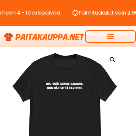
- 10 arkipäivää
Toimituskulut vain 2,90€