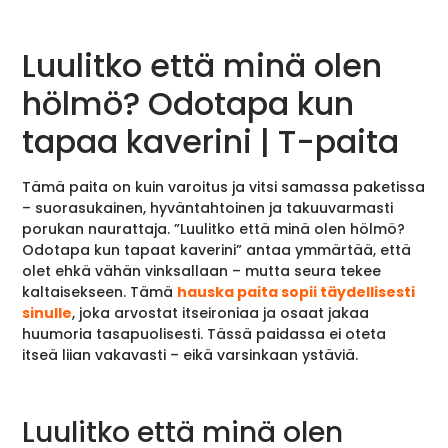
Luulitko että minä olen
hölmö? Odotapa kun
tapaa kaverini | T-paita
Tämä paita on kuin varoitus ja vitsi samassa paketissa
– suorasukainen, hyväntahtoinen ja takuuvarmasti
porukan naurattaja. ”Luulitko että minä olen hölmö?
Odotapa kun tapaat kaverini” antaa ymmärtää, että
olet ehkä vähän vinksallaan – mutta seura tekee
kaltaisekseen. Tämä
hauska paita sopii täydellisesti
sinulle
, joka arvostat itseironiaa ja osaat jakaa
huumoria tasapuolisesti. Tässä paidassa ei oteta
itseä liian vakavasti – eikä varsinkaan ystäviä.
Luulitko että minä olen