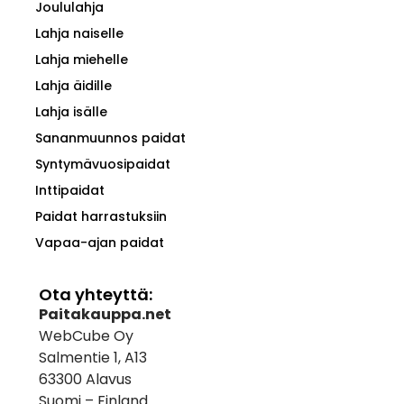
Joululahja
Lahja naiselle
Lahja miehelle
Lahja äidille
Lahja isälle
Sananmuunnos paidat
Syntymävuosipaidat
Inttipaidat
Paidat harrastuksiin
Vapaa-ajan paidat
Ota yhteyttä:
Paitakauppa.net
WebCube Oy
Salmentie 1, A13
63300 Alavus
Suomi – Finland