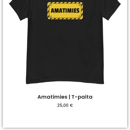
Amatimies | T-paita
25,00
€
Valitse Vaihtoehdoista