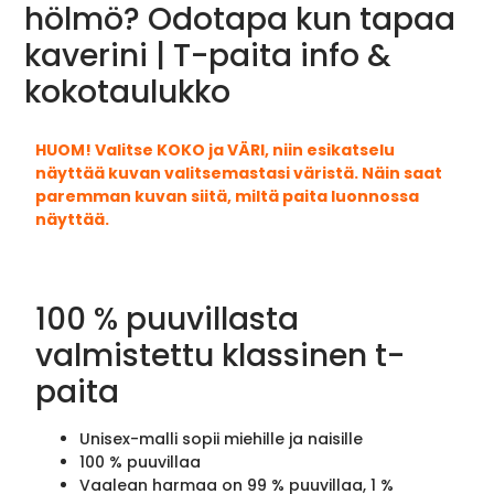
hölmö? Odotapa kun tapaa
kaverini | T-paita info &
kokotaulukko
HUOM! Valitse KOKO ja VÄRI, niin esikatselu
näyttää kuvan valitsemastasi väristä. Näin saat
paremman kuvan siitä, miltä paita luonnossa
näyttää.
100 % puuvillasta
valmistettu klassinen t-
paita
Unisex-malli sopii miehille ja naisille
100 % puuvillaa
Vaalean harmaa on 99 % puuvillaa, 1 %