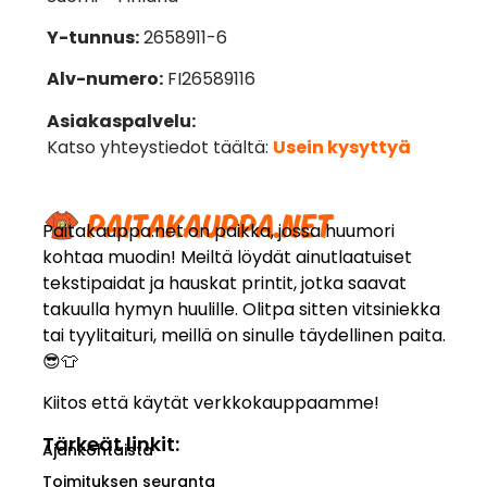
Y-tunnus:
2658911-6
Alv-numero:
FI26589116
Asiakaspalvelu:
Katso yhteystiedot täältä:
Usein kysyttyä
Paitakauppa.net on paikka, jossa huumori
kohtaa muodin! Meiltä löydät ainutlaatuiset
tekstipaidat ja hauskat printit, jotka saavat
takuulla hymyn huulille. Olitpa sitten vitsiniekka
tai tyylitaituri, meillä on sinulle täydellinen paita.
😎👕
Kiitos että käytät verkkokauppaamme!
Tärkeät linkit:
Ajankohtaista
Toimituksen seuranta