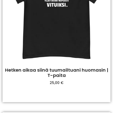
Hetken aikaa siinä tuumailtuani huomasin |
T-paita
25,00
€
Valitse Vaihtoehdoista