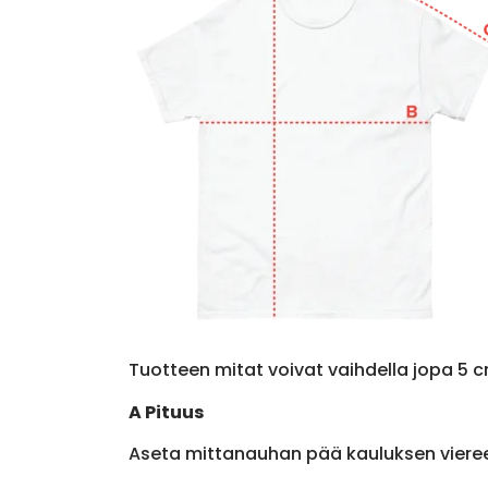
Tuotteen mitat voivat vaihdella jopa 5 c
A Pituus
Aseta mittanauhan pää kauluksen viere