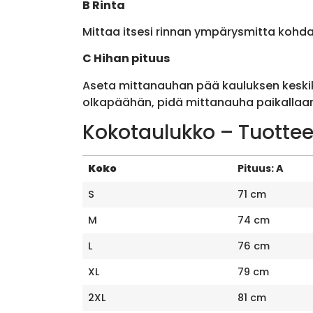
B Rinta
Mittaa itsesi rinnan ympärysmitta kohda
C Hihan pituus
Aseta mittanauhan pää kauluksen keskik
olkapäähän, pidä mittanauha paikallaan 
Kokotaulukko – Tuottee
Koko
Pituus: A
S
71 cm
M
74 cm
L
76 cm
XL
79 cm
2XL
81 cm