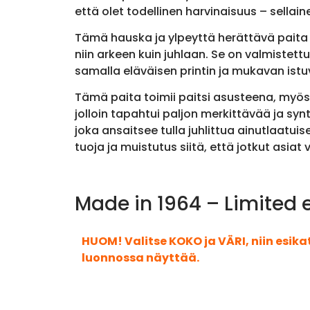
että olet todellinen harvinaisuus – sellain
Tämä hauska ja ylpeyttä herättävä paita y
niin arkeen kuin juhlaan. Se on valmistet
samalla eläväisen printin ja mukavan ist
Tämä paita toimii paitsi asusteena, myös
jolloin tapahtui paljon merkittävää ja s
joka ansaitsee tulla juhlittua ainutlaatui
tuoja ja muistutus siitä, että jotkut asia
Made in 1964 – Limited e
HUOM! Valitse KOKO ja VÄRI, niin esik
luonnossa näyttää.