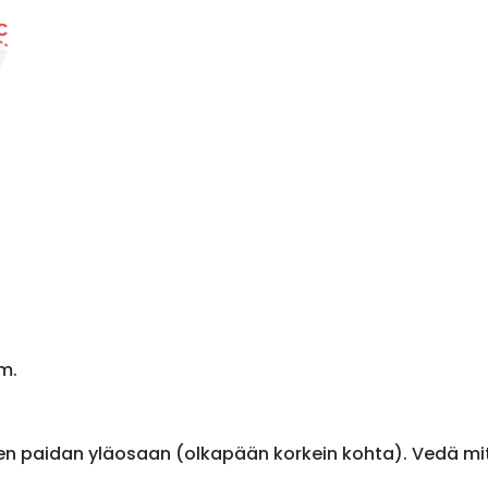
m.
en paidan yläosaan (olkapään korkein kohta). Vedä m