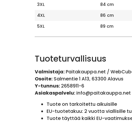
3XL
84 cm
4XL
86 cm
5XL
89 cm
Tuoteturvallisuus
Valmistaja:
Paitakauppa.net / WebCub
Osoite:
Salmentie 1 A13, 63300 Alavus
Y-tunnus:
2658911-6
Asiakaspalvelu:
info@paitakauppa.net
Tuote on tarkoitettu aikuisille
EU-tuotetakuu: 2 vuotta viallisille tu
Tuote täyttää kaikki EU-vaatimuks