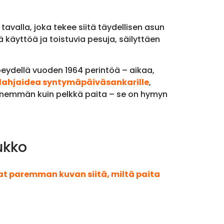
valla, joka tekee siitä täydellisen asun
 käyttöä ja toistuvia pesuja, säilyttäen
peydellä vuoden 1964 perintöä – aikaa,
lahjaidea syntymäpäiväsankarille
,
on enemmän kuin pelkkä paita – se on hymyn
ukko
aat paremman kuvan siitä, miltä paita