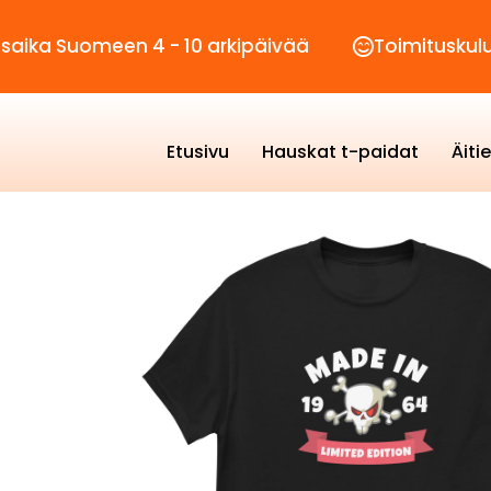
omeen 4 - 10 arkipäivää
Toimituskulut vain 2
Etusivu
Hauskat t-paidat
Äiti