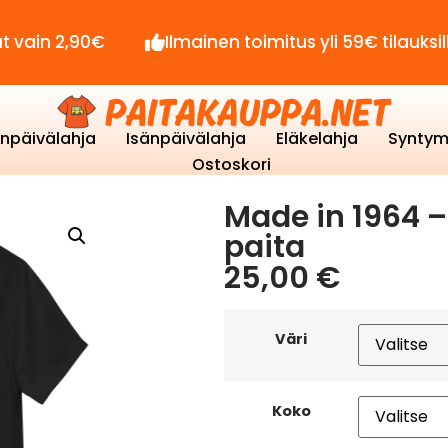
,90€
Ilmainen toimitus yli 59€ tilauksille!
enpäivälahja
Isänpäivälahja
Eläkelahja
Syntym
Ostoskori
Made in 1964 – 
paita
25,00
€
Väri
Koko