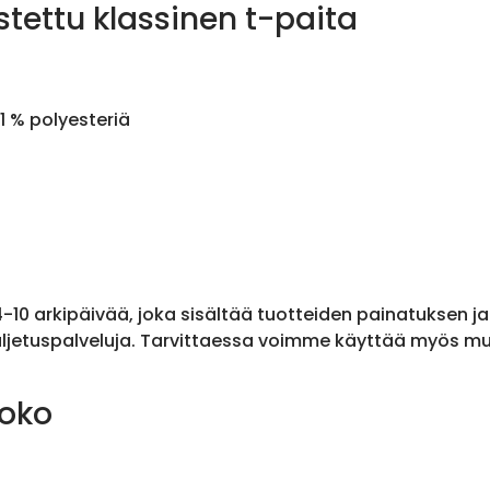
stettu klassinen t-paita
1 % polyesteriä
 4-10 arkipäivää, joka sisältää tuotteiden painatuksen j
ljetuspalveluja. Tarvittaessa voimme käyttää myös muit
koko