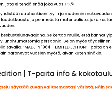
en, jota ei tehdä enää joka vuosi! ✨🎉
hdistää retrohenkisen tyylin ja modernin mukavuuden ta
tu laadukkaasta ja pehmeästä materiaalista, joka kestää
uvuuden.
 keskustelunavaajana. Se kertoo muille, että kannat yl
yntyi unohtumattomia persoonia. Se on myös täydellinen
sella tavalla. ”MADE IN 1964 – LIMITED EDITION” -paita 
t vain paranevat vuosien myötä, aivan kuten sinäkin.
dition | T-paita info & kokotaul
atselu näyttää kuvan valitsemastasi väristä. Näin s