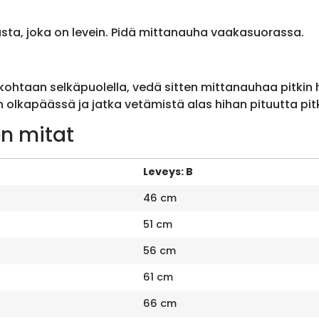
sta, joka on levein. Pidä mittanauha vaakasuorassa.
ohtaan selkäpuolella, vedä sitten mittanauhaa pitkin
olkapäässä ja jatka vetämistä alas hihan pituutta pit
n mitat
Leveys: B
46 cm
51 cm
56 cm
61 cm
66 cm