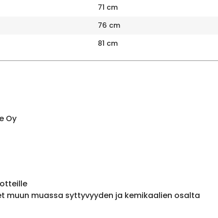
71 cm
76 cm
81 cm
e Oy
otteille
et muun muassa syttyvyyden ja kemikaalien osalta