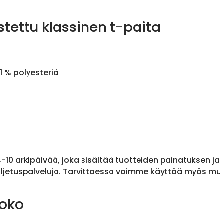
stettu klassinen t-paita
1 % polyesteriä
 4-10 arkipäivää, joka sisältää tuotteiden painatuksen j
ljetuspalveluja. Tarvittaessa voimme käyttää myös muit
koko