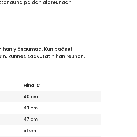
ittanauha paidan alareunaan.
 hihan yläsaumaa. Kun pääset
kin, kunnes saavutat hihan reunan.
Hiha: C
40 cm
43 cm
47 cm
51 cm