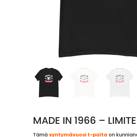
MADE IN 1966 – LIMITE
Tämä
syntymävuosi t-paita
on kunnianos