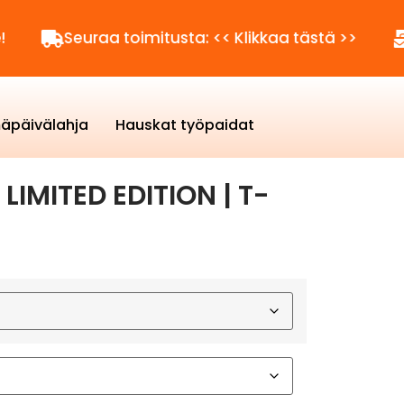
euraa toimitusta: << Klikkaa tästä >>
Kysyttä
äpäivälahja
Hauskat työpaidat
 LIMITED EDITION | T-