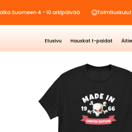
een 4 - 10 arkipäivää
Toimituskulut vain 2,9
Etusivu
Hauskat t-paidat
Äiti