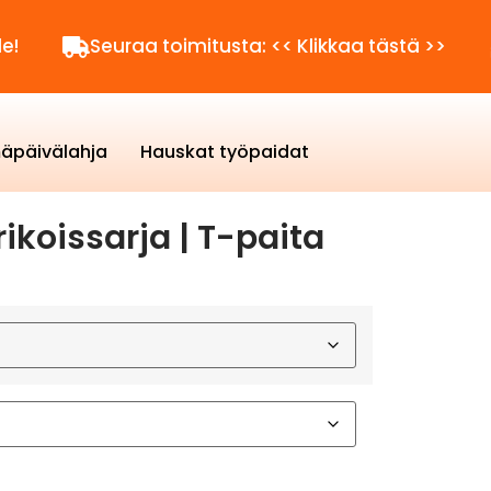
Seuraa toimitusta: << Klikkaa tästä >>
Kysy
äpäivälahja
Hauskat työpaidat
ikoissarja | T-paita