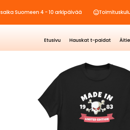
Suomeen 4 - 10 arkipäivää
Toimituskulut vain 
Etusivu
Hauskat t-paidat
Äiti