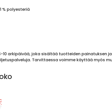
1 % polyesteriä
 4-10 arkipäivää, joka sisältää tuotteiden painatuksen j
ljetuspalveluja. Tarvittaessa voimme käyttää myös muit
koko