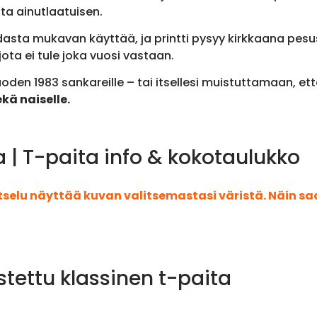
a ainutlaatuisen.
asta mukavan käyttää, ja printti pysyy kirkkaana pesus
 jota ei tule joka vuosi vastaan.
oden 1983 sankareille – tai itsellesi muistuttamaan, ett
kä naiselle.
 | T-paita info & kokotaulukko
atselu näyttää kuvan valitsemastasi väristä. Näin s
stettu klassinen t-paita