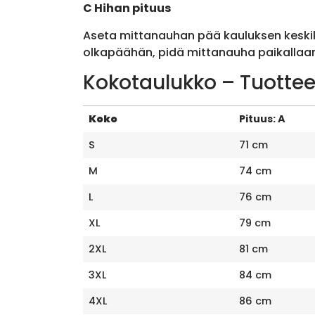
C Hihan pituus
Aseta mittanauhan pää kauluksen keskik
olkapäähän, pidä mittanauha paikallaan 
Kokotaulukko – Tuottee
Koko
Pituus: A
S
71 cm
M
74 cm
L
76 cm
XL
79 cm
2XL
81 cm
3XL
84 cm
4XL
86 cm