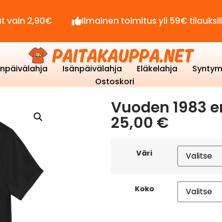
2,90€
Ilmainen toimitus yli 59€ tilauksille!
enpäivälahja
Isänpäivälahja
Eläkelahja
Syntym
Ostoskori
Vuoden 1983 er
25,00
€
Väri
Koko