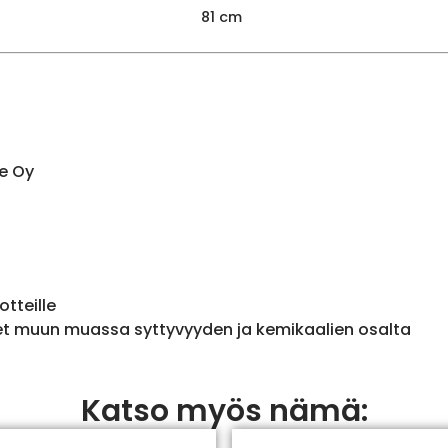
81 cm
e Oy
otteille
et muun muassa syttyvyyden ja kemikaalien osalta
Katso myös nämä: