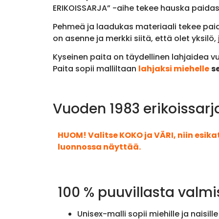
ERIKOISSARJA” -aihe tekee hauska paidast
Pehmeä ja laadukas materiaali tekee paid
on asenne ja merkki siitä, että olet yksilö,
Kyseinen paita on täydellinen lahjaidea vu
Paita sopii malliltaan
lahjaksi miehelle
se
Vuoden 1983 erikoissarja
HUOM! Valitse KOKO ja VÄRI, niin esik
luonnossa näyttää.
100 % puuvillasta valmi
Unisex-malli sopii miehille ja naisille