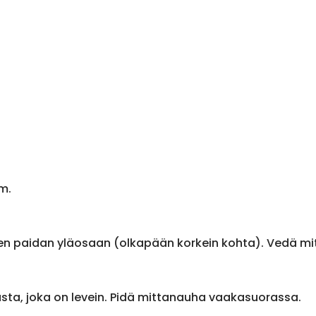
m.
en paidan yläosaan (olkapään korkein kohta). Vedä m
sta, joka on levein. Pidä mittanauha vaakasuorassa.