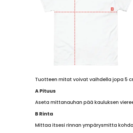
Tuotteen mitat voivat vaihdella jopa 5 c
A Pituus
Aseta mittanauhan pää kauluksen viere
B Rinta
Mittaa itsesi rinnan ympärysmitta kohda