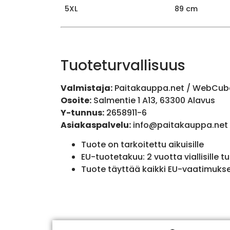
5XL
89 cm
Tuoteturvallisuus
Valmistaja:
Paitakauppa.net / WebCub
Osoite:
Salmentie 1 A13, 63300 Alavus
Y-tunnus:
2658911-6
Asiakaspalvelu:
info@paitakauppa.net
Tuote on tarkoitettu aikuisille
EU-tuotetakuu: 2 vuotta viallisille tu
Tuote täyttää kaikki EU-vaatimuks