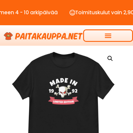
- 10 arkipäivää
Toimituskulut vain 2,90€