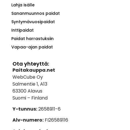
Lahja isälle
Sananmuunnos paidat
Syntymävuosipaidat
Inttipaidat
Paidat harrastuksiin
Vapaa-ajan paidat
Ota yhteyttä:
Paitakauppa.net
WebCube Oy
Salmentie 1, A13
63300 Alavus
Suomi – Finland
Y-tunnus:
2658911-6
Alv-numero:
FI26589116