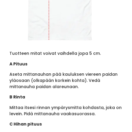
Tuotteen mitat voivat vaihdella jopa 5 cm.
A Pituus
Aseta mittanauhan pää kauluksen viereen paidan
yläosaan (olkapään korkein kohta). Vedä
mittanauha paidan alareunaan.
B Rinta
Mittaa itsesi rinnan ympärysmitta kohdasta, joka on
levein. Pidä mittanauha vaakasuorassa.
C Hihan pituus