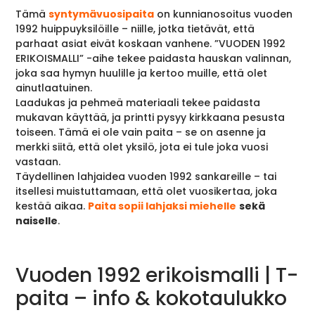
Tämä
syntymävuosipaita
on kunnianosoitus vuoden
1992 huippuyksilöille – niille, jotka tietävät, että
parhaat asiat eivät koskaan vanhene. ”VUODEN 1992
ERIKOISMALLI” -aihe tekee paidasta hauskan valinnan,
joka saa hymyn huulille ja kertoo muille, että olet
ainutlaatuinen.
Laadukas ja pehmeä materiaali tekee paidasta
mukavan käyttää, ja printti pysyy kirkkaana pesusta
toiseen. Tämä ei ole vain paita – se on asenne ja
merkki siitä, että olet yksilö, jota ei tule joka vuosi
vastaan.
Täydellinen lahjaidea vuoden 1992 sankareille – tai
itsellesi muistuttamaan, että olet vuosikertaa, joka
kestää aikaa.
Paita sopii lahjaksi miehelle
sekä
naiselle
.
Vuoden 1992 erikoismalli | T-
paita – info & kokotaulukko