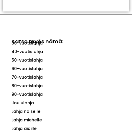
Valitse Vaihtoehdoista
Katso myös nämä:
30-vuotislahja
40-vuotislahja
50-vuotislahja
60-vuotislahja
70-vuotislahja
80-vuotislahja
90-vuotislahja
Joululahja
Lahja naiselle
Lahja miehelle
Lahja äidille