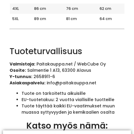
4XL
86 cm
76 cm
62 cm
5XL
89 cm
81 cm
64 cm
Tuoteturvallisuus
Valmistaja:
Paitakauppa.net / WebCube Oy
Osoite:
Salmentie 1 A13, 63300 Alavus
Y-tunnus:
2658911-6
Asiakaspalvelu:
info@paitakauppa.net
Tuote on tarkoitettu aikuisille
EU-tuotetakuu: 2 vuotta viallisille tuotteille
Tuote täyttää kaikki EU-vaatimukset muun
muassa syttyvyyden ja kemikaalien osalta
Katso myös nämä: