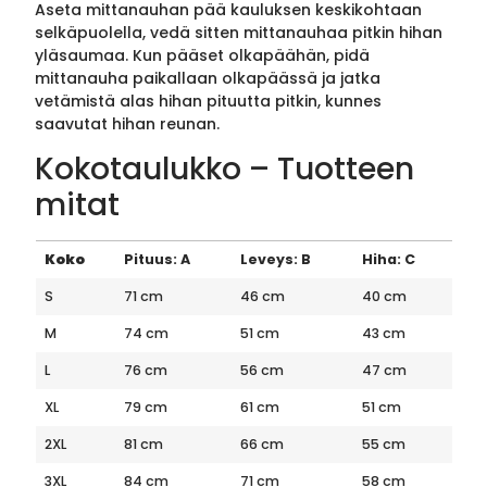
Aseta mittanauhan pää kauluksen keskikohtaan
selkäpuolella, vedä sitten mittanauhaa pitkin hihan
yläsaumaa. Kun pääset olkapäähän, pidä
mittanauha paikallaan olkapäässä ja jatka
vetämistä alas hihan pituutta pitkin, kunnes
saavutat hihan reunan.
Kokotaulukko – Tuotteen
mitat
Koko
Pituus: A
Leveys: B
Hiha: C
S
71 cm
46 cm
40 cm
M
74 cm
51 cm
43 cm
L
76 cm
56 cm
47 cm
XL
79 cm
61 cm
51 cm
2XL
81 cm
66 cm
55 cm
3XL
84 cm
71 cm
58 cm