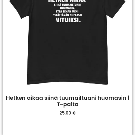
Hetken aikaa siinä tuumailtuani huomasin |
T-paita
25,00
€
Valitse Vaihtoehdoista