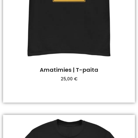
Amatimies | T-paita
25,00
€
Valitse Vaihtoehdoista