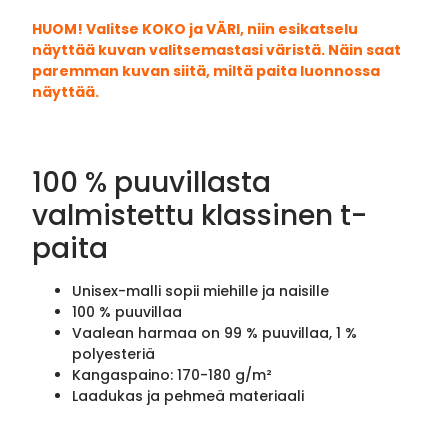
HUOM! Valitse KOKO ja VÄRI, niin esikatselu
näyttää kuvan valitsemastasi väristä. Näin saat
paremman kuvan siitä, miltä paita luonnossa
näyttää.
100 % puuvillasta
valmistettu klassinen t-
paita
Unisex-malli sopii miehille ja naisille
100 % puuvillaa
Vaalean harmaa on 99 % puuvillaa, 1 %
polyesteriä
Kangaspaino: 170-180 g/m²
Laadukas ja pehmeä materiaali