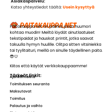
Asiakaspalvelu:
Katso yhteystiedot täältä:
Usein kysyttyä
Paitakauppa.net on paikka, jossa huumori
kohtaa muodin! Meiltä löydät ainutlaatuiset
tekstipaidat ja hauskat printit, jotka saavat
takuulla hymyn huulille. Olitpa sitten vitsiniekka
tai tyylitaituri, meillä on sinulle täydellinen paita.
😎👕
Kiitos että käytät verkkokauppaamme!
Tärkeät linkit:
Ajankohtaista
Toimituksen seuranta
Maksutavat
Toimitus
Palautus ja vaihto