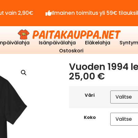
,90€
Ilmainen toimitus yli 59€ tilauksille!
enpäivälahja
Isänpäivälahja
Eläkelahja
Syntym
Ostoskori
Vuoden 1994 le
25,00
€
Väri
Koko