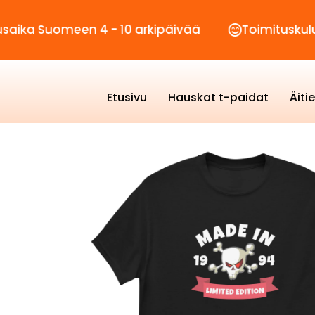
omeen 4 - 10 arkipäivää
Toimituskulut vain 2
Etusivu
Hauskat t-paidat
Äiti