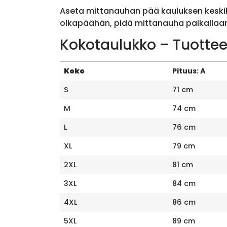
Aseta mittanauhan pää kauluksen keskik
olkapäähän, pidä mittanauha paikallaan 
Kokotaulukko – Tuottee
Koko
Pituus: A
S
71 cm
M
74 cm
L
76 cm
XL
79 cm
2XL
81 cm
3XL
84 cm
4XL
86 cm
5XL
89 cm