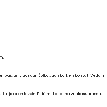
m.
en paidan yläosaan (olkapään korkein kohta). Vedä m
sta, joka on levein. Pidä mittanauha vaakasuorassa.