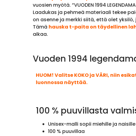
vuosien myötä. ”VUODEN 1994 LEGENDAMALLI
Laadukas ja pehmeä materiaali tekee paid
on asenne ja merkki siitä, että olet yksilö,
Tämä
hauska t-paita on täydellinen la
aikaa.
Vuoden 1994 legendamall
HUOM! Valitse KOKO ja VÄRI, niin esik
luonnossa näyttää.
100 % puuvillasta valmi
Unisex-malli sopii miehille ja naisille
100 % puuvillaa