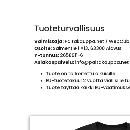
Tuoteturvallisuus
Valmistaja:
Paitakauppa.net / WebCub
Osoite:
Salmentie 1 A13, 63300 Alavus
Y-tunnus:
2658911-6
Asiakaspalvelu:
info@paitakauppa.net
Tuote on tarkoitettu aikuisille
EU-tuotetakuu: 2 vuotta viallisille tu
Tuote täyttää kaikki EU-vaatimuks