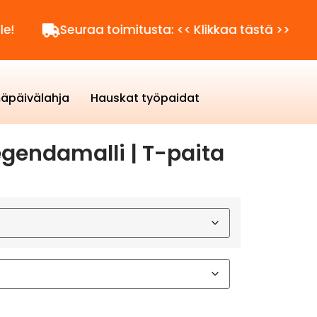
Seuraa toimitusta: << Klikkaa tästä >>
Kysyt
äpäivälahja
Hauskat työpaidat
gendamalli | T-paita