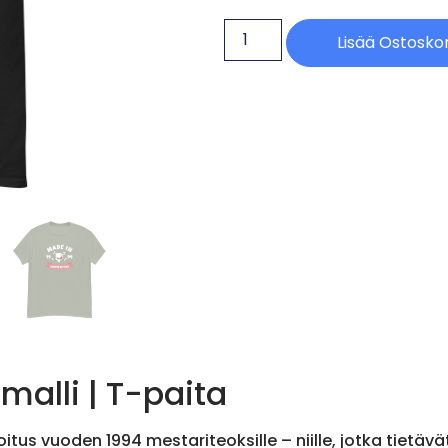
Lisää Ostoskor
alli | T-paita
tus vuoden 1994 mestariteoksille – niille, jotka tietäv