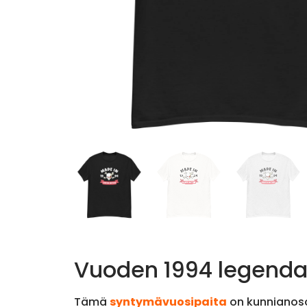
Vuoden 1994 legendam
Tämä
syntymävuosipaita
on kunnianosoi