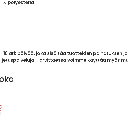
1 % polyesteriä
 4-10 arkipäivää, joka sisältää tuotteiden painatuksen j
ljetuspalveluja. Tarvittaessa voimme käyttää myös muit
koko