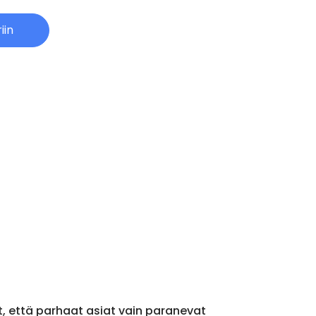
iin
ät, että parhaat asiat vain paranevat