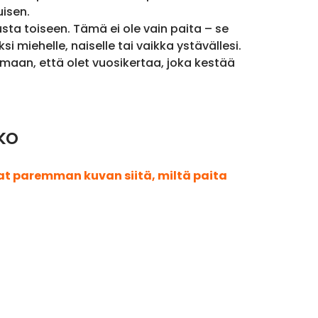
isen.
ta toiseen. Tämä ei ole vain paita – se
si miehelle, naiselle tai vaikka ystävällesi.
amaan, että olet vuosikertaa, joka kestää
ko
aat paremman kuvan siitä, miltä paita