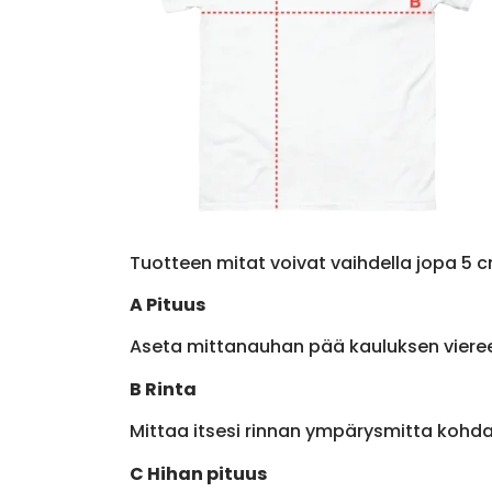
Tuotteen mitat voivat vaihdella jopa 5 c
A Pituus
Aseta mittanauhan pää kauluksen viere
B Rinta
Mittaa itsesi rinnan ympärysmitta kohda
C Hihan pituus