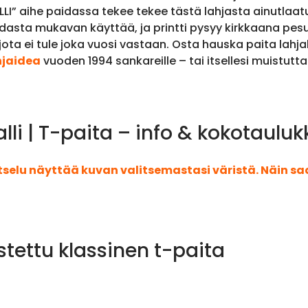
” aihe paidassa tekee tekee tästä lahjasta ainutlaatu
asta mukavan käyttää, ja printti pysyy kirkkaana pesus
 jota ei tule joka vuosi vastaan. Osta hauska paita lahjak
hjaidea
vuoden 1994 sankareille – tai itsellesi muistutt
i | T-paita – info & kokotauluk
atselu näyttää kuvan valitsemastasi väristä. Näin s
stettu klassinen t-paita