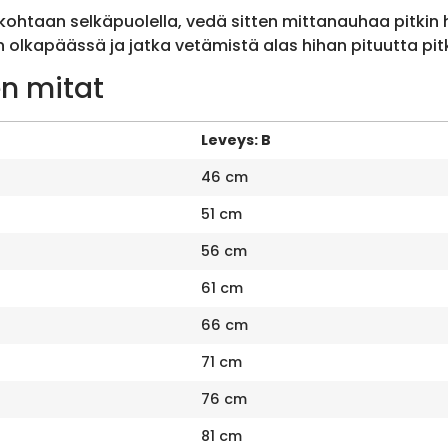
ohtaan selkäpuolella, vedä sitten mittanauhaa pitkin
olkapäässä ja jatka vetämistä alas hihan pituutta pit
n mitat
Leveys: B
46 cm
51 cm
56 cm
61 cm
66 cm
71 cm
76 cm
81 cm