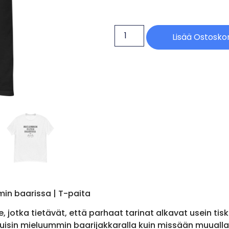
Lisää Ostoskor
in baarissa | T-paita
le, jotka tietävät, että parhaat tarinat alkavat usein t
stuisin mieluummin baarijakkaralla kuin missään muualla