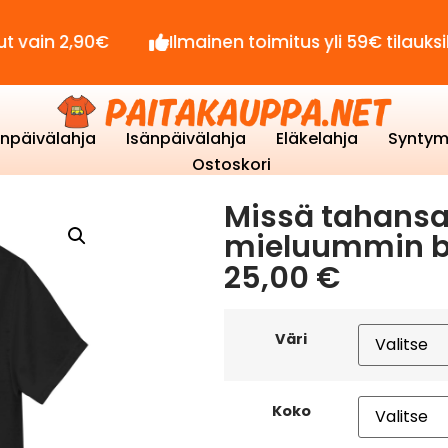
2,90€
Ilmainen toimitus yli 59€ tilauksille!
enpäivälahja
Isänpäivälahja
Eläkelahja
Syntym
Ostoskori
Missä tahansa
mieluummin ba
25,00
€
Väri
Koko