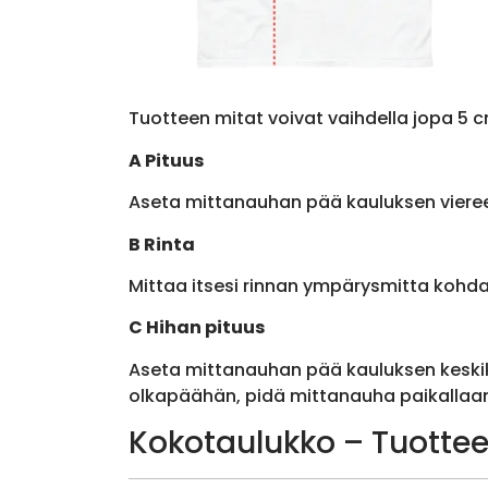
Tuotteen mitat voivat vaihdella jopa 5 c
A Pituus
Aseta mittanauhan pää kauluksen viere
B Rinta
Mittaa itsesi rinnan ympärysmitta kohda
C Hihan pituus
Aseta mittanauhan pää kauluksen keskik
olkapäähän, pidä mittanauha paikallaan 
Kokotaulukko – Tuottee