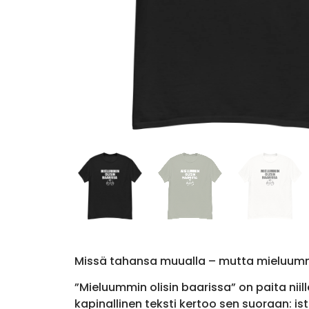
Missä tahansa muualla – mutta mieluumm
”Mieluummin olisin baarissa” on paita niil
kapinallinen teksti kertoo sen suoraan: i