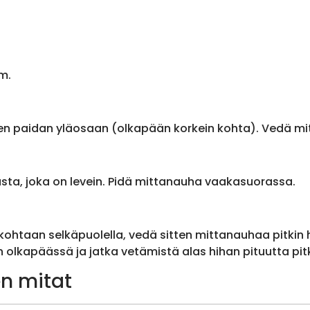
m.
en paidan yläosaan (olkapään korkein kohta). Vedä m
sta, joka on levein. Pidä mittanauha vaakasuorassa.
ohtaan selkäpuolella, vedä sitten mittanauhaa pitkin
olkapäässä ja jatka vetämistä alas hihan pituutta pit
n mitat