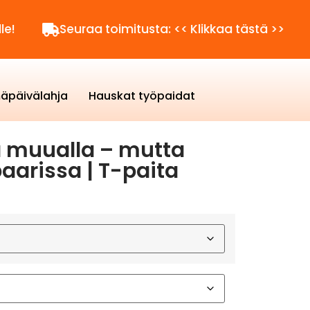
Seuraa toimitusta: << Klikkaa tästä >>
Kysy
äpäivälahja
Hauskat työpaidat
 muualla – mutta
arissa | T-paita