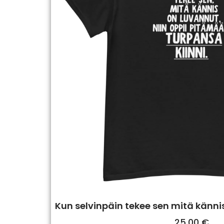
Kun selvinpäin tekee sen mitä känni
25,00
€