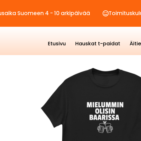
Suomeen 4 - 10 arkipäivää
Toimituskulut vain 
Etusivu
Hauskat t-paidat
Äiti