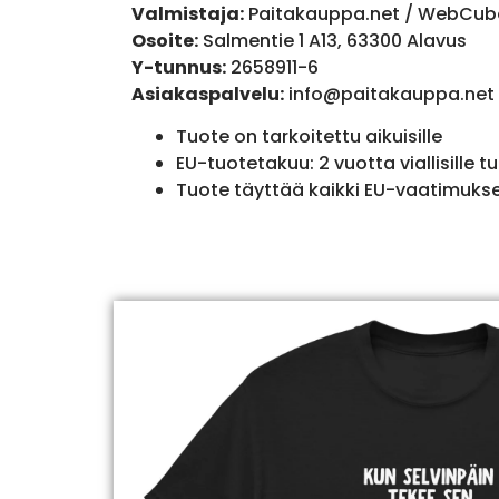
Valmistaja:
Paitakauppa.net / WebCub
Osoite:
Salmentie 1 A13, 63300 Alavus
Y-tunnus:
2658911-6
Asiakaspalvelu:
info@paitakauppa.net
Tuote on tarkoitettu aikuisille
EU-tuotetakuu: 2 vuotta viallisille tu
Tuote täyttää kaikki EU-vaatimuks