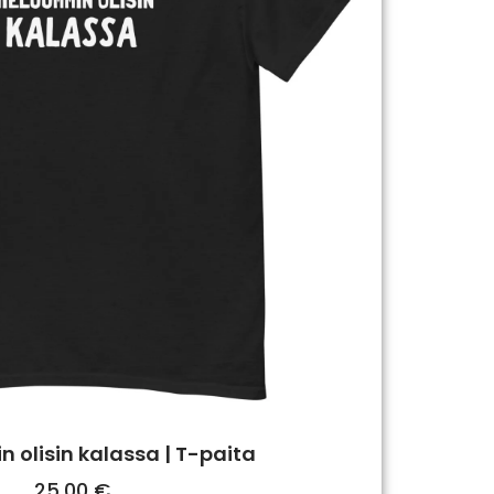
 olisin kalassa | T-paita
25,00
€