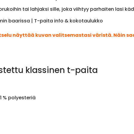
rukoihin tai lahjaksi sille, joka viihtyy parhaiten lasi kä
n baarissa | T-paita info & kokotaulukko
atselu näyttää kuvan valitsemastasi väristä. Näin s
stettu klassinen t-paita
1 % polyesteriä