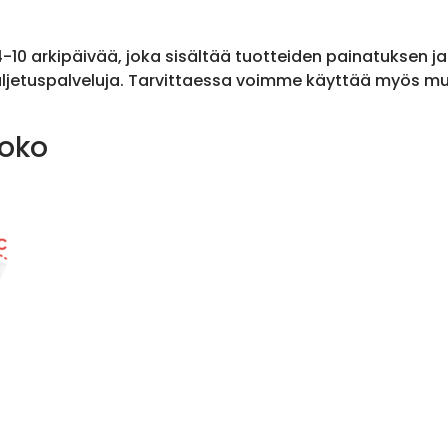
 4-10 arkipäivää, joka sisältää tuotteiden painatuksen j
ljetuspalveluja. Tarvittaessa voimme käyttää myös muit
koko