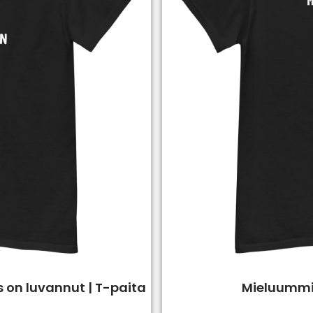
s on luvannut | T-paita
Mieluummin