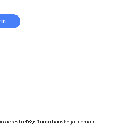
iin
iskin äärestä 🍻😎. Tämä hauska ja hieman
.