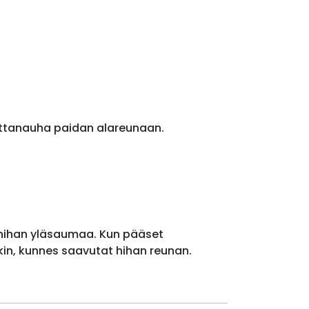
ittanauha paidan alareunaan.
 hihan yläsaumaa. Kun pääset
kin, kunnes saavutat hihan reunan.