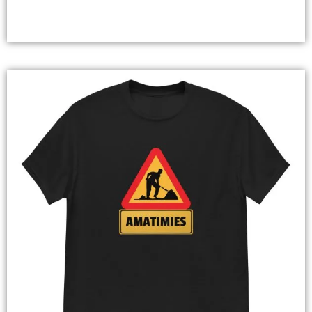
Valitse Vaihtoehdoista