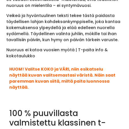
nuoruus on mielentila – ei syntymävuosi.
Veikeä ja hyväntuulinen teksti tekee tästä paidasta
täydellisen lahjan kahdeksankymppiselle, joka kantaa
kokemuksensa ylpeydellä ja elää edelleen nuorella
sydämellä. Täydellinen valinta juhliin, mökille tai ihan
tavallisiin päiviin, kun hymy on päivän tärkein varuste.
Nuoruus ei katoa vuosien myötä | T-paita info &
kokotaulukko
HUOM! Valitse KOKO ja VÄRI, niin esikatselu
näyttää kuvan valitsemastasi väristä. Näin saat
paremman kuvan siitä, miltä paita luonnossa
näyttää.
100 % puuvillasta
valmistettu klassinen t-