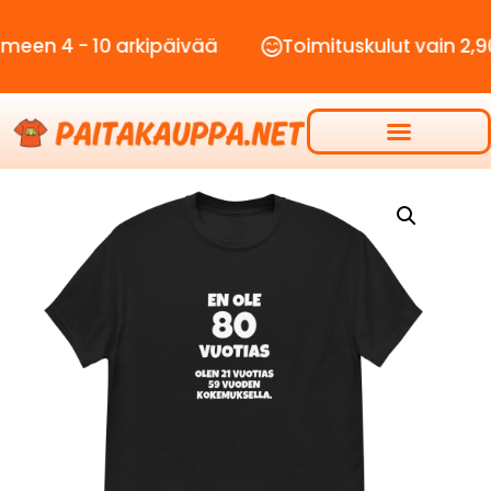
- 10 arkipäivää
Toimituskulut vain 2,90€