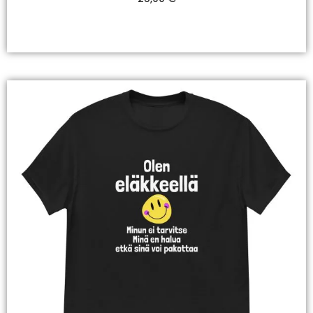
Valitse Vaihtoehdoista