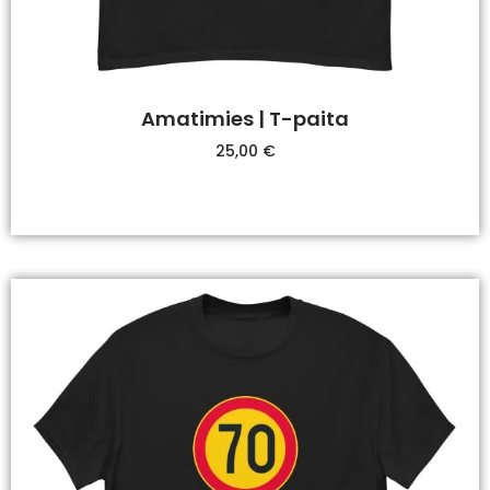
Amatimies | T-paita
25,00
€
Valitse Vaihtoehdoista