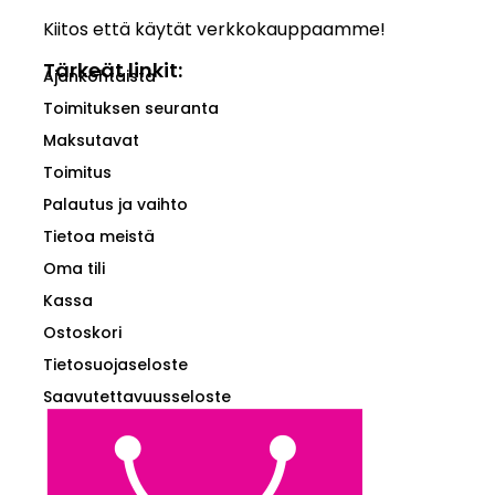
Kiitos että käytät verkkokauppaamme!
Tärkeät linkit:
Ajankohtaista
Toimituksen seuranta
Maksutavat
Toimitus
Palautus ja vaihto
Tietoa meistä
Oma tili
Kassa
Ostoskori
Tietosuojaseloste
Saavutettavuusseloste