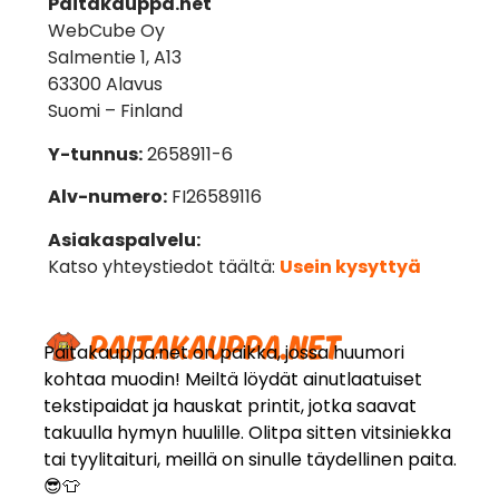
Paitakauppa.net
WebCube Oy
Salmentie 1, A13
63300 Alavus
Suomi – Finland
Y-tunnus:
2658911-6
Alv-numero:
FI26589116
Asiakaspalvelu:
Katso yhteystiedot täältä:
Usein kysyttyä
Paitakauppa.net on paikka, jossa huumori
kohtaa muodin! Meiltä löydät ainutlaatuiset
tekstipaidat ja hauskat printit, jotka saavat
takuulla hymyn huulille. Olitpa sitten vitsiniekka
tai tyylitaituri, meillä on sinulle täydellinen paita.
😎👕