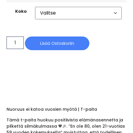
Koko
Lisää Ostoskoriin
Nuoruus ei katoa vuosien myötä | T-paita
Tämä t-paita huokuu positiivista elämänasennetta ja
pilkettä silmäkulmassa 🧡🎉. ”En ole 80, olen 21-vuotias
59 vuoden kokemuksella” muistuttaa, että todellinen