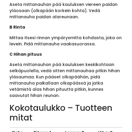
Aseta mittanauhan pää kauluksen viereen paidan
yläosaan (olkapään korkein kohta). Vedä
mittanauha paidan alareunaan.
B Rinta
Mittaa itsesi rinnan ympärysmitta kohdasta, joka on
levein. Pidä mittanauha vaakasuorassa.
C Hihan pituus
Aseta mittanauhan pää kauluksen keskikohtaan
selkäpuolella, vedä sitten mittanauhaa pitkin hihan
yläsaumaa. Kun pääset olkapäähän, pidä
mittanauha paikallaan olkapäässä ja jatka
vetämistä alas hihan pituutta pitkin, kunnes
saavutat hihan reunan.
Kokotaulukko – Tuotteen
mitat