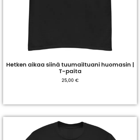
Hetken aikaa siinä tuumailtuani huomasin |
T-paita
25,00
€
Valitse Vaihtoehdoista