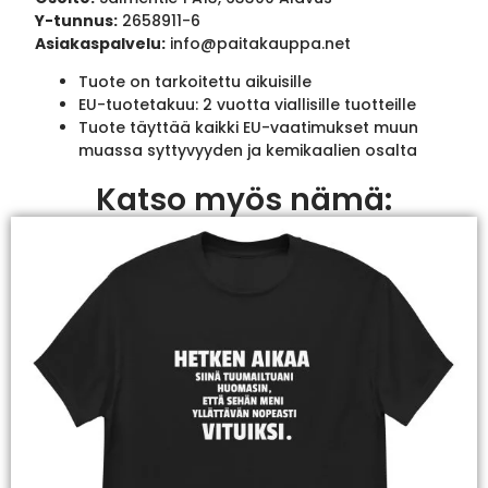
Y-tunnus:
2658911-6
Asiakaspalvelu:
info@paitakauppa.net
Tuote on tarkoitettu aikuisille
EU-tuotetakuu: 2 vuotta viallisille tuotteille
Tuote täyttää kaikki EU-vaatimukset muun
muassa syttyvyyden ja kemikaalien osalta
Katso myös nämä: