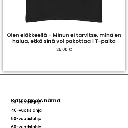
Olen eläkkeellä – Minun ei tarvitse, minä en
halua, etkä sinä voi pakottaa | T-paita
25,00
€
Valitse Vaihtoehdoista
Katso myös nämä:
30-vuotislahja
40-vuotislahja
50-vuotislahja
60-vuotislahja