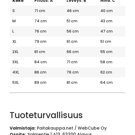
Koko
Pituus: A
Leveys: B
Hiha: C
S
71 cm
46 cm
40 cm
M
74 cm
51 cm
43 cm
L
76 cm
56 cm
47 cm
XL
79 cm
61 cm
51 cm
2XL
81 cm
66 cm
55 cm
3XL
84 cm
71 cm
58 cm
4XL
86 cm
76 cm
62 cm
5XL
89 cm
81 cm
64 cm
Tuoteturvallisuus
Valmistaja:
Paitakauppa.net / WebCube Oy
Osoite:
Salmentie 1 A13, 63300 Alavus