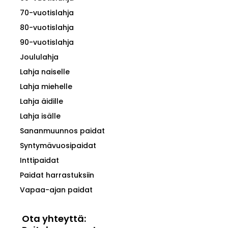
70-vuotislahja
80-vuotislahja
90-vuotislahja
Joululahja
Lahja naiselle
Lahja miehelle
Lahja äidille
Lahja isälle
Sananmuunnos paidat
Syntymävuosipaidat
Inttipaidat
Paidat harrastuksiin
Vapaa-ajan paidat
Ota yhteyttä: