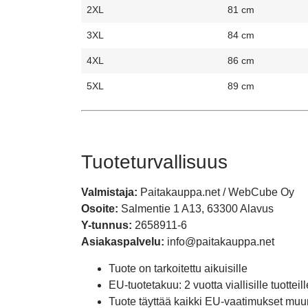
2XL
81 cm
3XL
84 cm
4XL
86 cm
5XL
89 cm
Tuoteturvallisuus
Valmistaja:
Paitakauppa.net / WebCube Oy
Osoite:
Salmentie 1 A13, 63300 Alavus
Y-tunnus:
2658911-6
Asiakaspalvelu:
info@paitakauppa.net
Tuote on tarkoitettu aikuisille
EU-tuotetakuu: 2 vuotta viallisille tuotteill
Tuote täyttää kaikki EU-vaatimukset muu