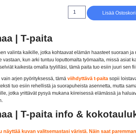
Lisää Ostoskori
a | T-paita
inen valinta kaikille, jotka kohtaavat elämän haasteet suoraan j
lee vastaan, kun arki tuntuu loputtomalta työmaalta, missä asiat 
elviät kaikesta omalla tyylilläsi, tämä paita tuo esiin juuri sen fii
ai vain arjen pyörityksessä, tämä
viihdyttävä t-paita
sopii loistava
teksti tuo esiin rehellistä ja suorapuheista asennetta, mutta sa
lle, jotka yrittävät pysyä mukana kiireisessä elämässä ja haluava
n.
a | T-paita info & kokotaulu
 näyttää kuvan valitsemastasi väristä. Näin saat paremman k