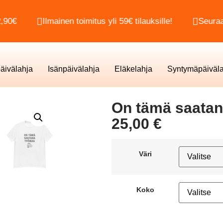
Ilmainen toimitus yli 59€ tilauksille!
Seuraa toimitu
päivälahja
Isänpäivälahja
Eläkelahja
Syntymäpäiväla
On tämä saatana
25,00
€
Väri
Koko