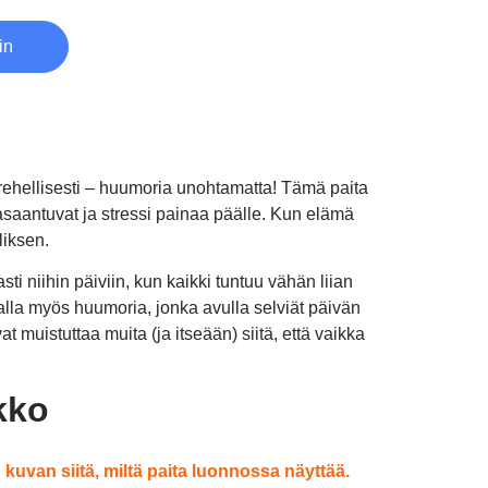
in
a rehellisesti – huumoria unohtamatta! Tämä paita
kasaantuvat ja stressi painaa päälle. Kun elämä
liksen.
sti niihin päiviin, kun kaikki tuntuu vähän liian
malla myös huumoria, jonka avulla selviät päivän
t muistuttaa muita (ja itseään) siitä, että vaikka
kko
uvan siitä, miltä paita luonnossa näyttää.