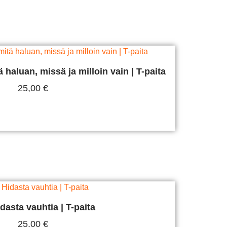
 haluan, missä ja milloin vain | T-paita
25,00
€
alitse Vaihtoehdoista
dasta vauhtia | T-paita
25,00
€