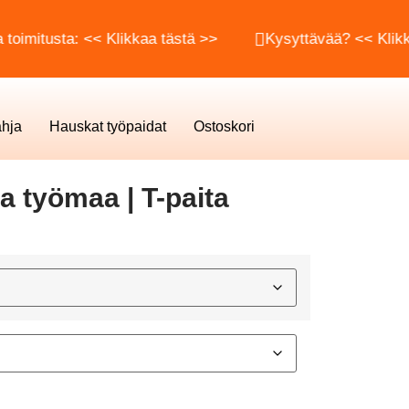
sta: << Klikkaa tästä >>
Kysyttävää? << Klikkaa täst
hja
Hauskat työpaidat
Ostoskori
 työmaa | T-paita