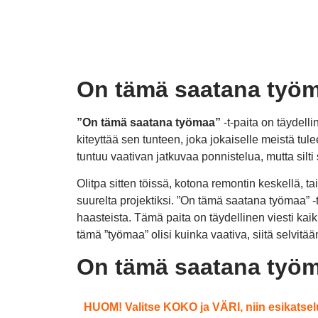
On tämä saatana työma
”On tämä saatana työmaa”
-t-paita on täydell
kiteyttää sen tunteen, joka jokaiselle meistä tu
tuntuu vaativan jatkuvaa ponnistelua, mutta silti s
Olitpa sitten töissä, kotona remontin keskellä, t
suurelta projektiksi. ”On tämä saatana työmaa” -
haasteista. Tämä paita on täydellinen viesti kaiki
tämä ”työmaa” olisi kuinka vaativa, siitä selvitää
On tämä saatana työma
HUOM! Valitse KOKO ja VÄRI, niin esikatselu