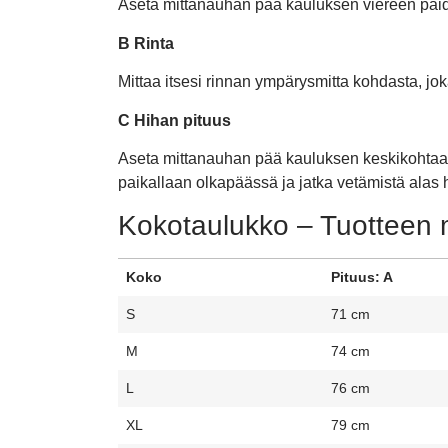
Aseta mittanauhan pää kauluksen viereen paid
B Rinta
Mittaa itsesi rinnan ympärysmitta kohdasta, j
C Hihan pituus
Aseta mittanauhan pää kauluksen keskikohtaan
paikallaan olkapäässä ja jatka vetämistä alas h
Kokotaulukko – Tuotteen m
Koko
Pituus: A
S
71 cm
M
74 cm
L
76 cm
XL
79 cm