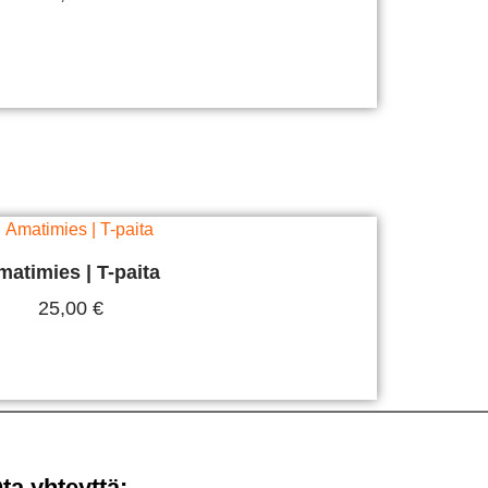
alitse Vaihtoehdoista
matimies | T-paita
25,00
€
alitse Vaihtoehdoista
ta yhteyttä: