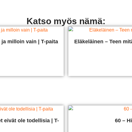
Katso myös nämä:
a milloin vain | T-paita
Eläkeläinen – Teen mitä
ta
V
eivät ole todellisia | T-
60 – Hi