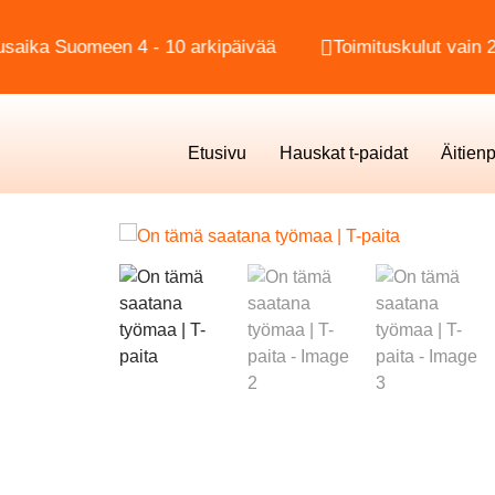
Suomeen 4 - 10 arkipäivää
Toimituskulut vain 2,90€
Etusivu
Hauskat t-paidat
Äitien