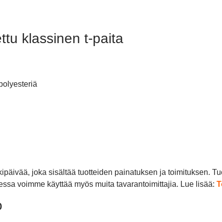
ttu klassinen t-paita
polyesteriä
arkipäivää, joka sisältää tuotteiden painatuksen ja toimituksen.
aessa voimme käyttää myös muita tavarantoimittajia. Lue lisää:
T
o