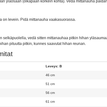
an yläosaan (olkapään korkein kohta). Vedä mittanauha paida
oka on levein. Pidä mittanauha vaakasuorassa.
 selkäpuolella, vedä sitten mittanauhaa pitkin hihan yläsauma
ihan pituutta pitkin, kunnes saavutat hihan reunan.
itat
Leveys: B
46 cm
51 cm
56 cm
61 cm