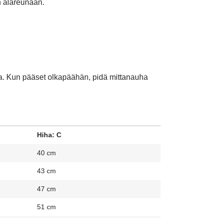
n alareunaan.
a. Kun pääset olkapäähän, pidä mittanauha
Hiha: C
40 cm
43 cm
47 cm
51 cm