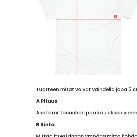
Tuotteen mitat voivat vaihdella jopa 5 c
A Pituus
Aseta mittanauhan pää kauluksen viere
B Rinta
Mittaa itsesi rinnan ympärysmitta kohda