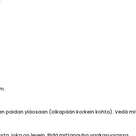
m.
en paidan yläosaan (olkapään korkein kohta). Vedä m
sta, joka on levein. Pidä mittanauha vaakasuorassa.