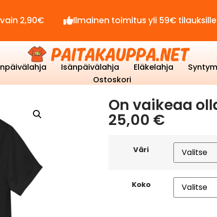
,90€
Ilmainen toimitus yli 59€ tilauksille!
enpäivälahja
Isänpäivälahja
Eläkelahja
Syntym
Ostoskori
On vaikeaa oll
25,00
€
Väri
Koko