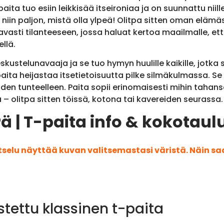
ta tuo esiin leikkisää itseironiaa ja on suunnattu niill
n paljon, mistä olla ylpeä! Olitpa sitten oman elämäsi 
stavasti tilanteeseen, jossa haluat kertoa maailmalle, e
llä.
skustelunavaaja ja se tuo hymyn huulille kaikille, jotka 
ita heijastaa itsetietoisuutta pilke silmäkulmassa. Se on
n tunteelleen. Paita sopii erinomaisesti mihin tahansa
 olitpa sitten töissä, kotona tai kavereiden seurassa.
ä | T-paita info & kokotau
atselu näyttää kuvan valitsemastasi väristä. Näin s
stettu klassinen t-paita