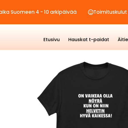
omeen 4 - 10 arkipäivää
Toimituskulut vain 2
Etusivu
Hauskat t-paidat
Äiti