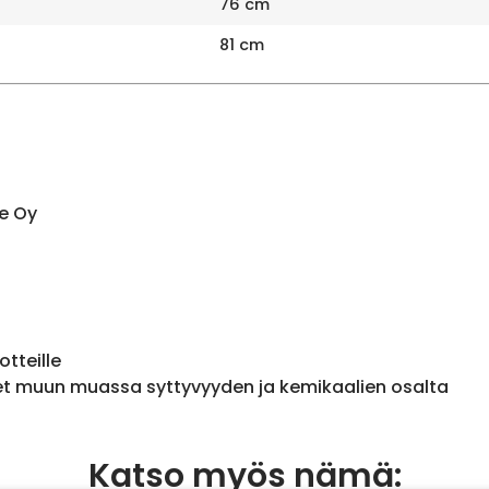
76 cm
81 cm
e Oy
otteille
et muun muassa syttyvyyden ja kemikaalien osalta
Katso myös nämä: