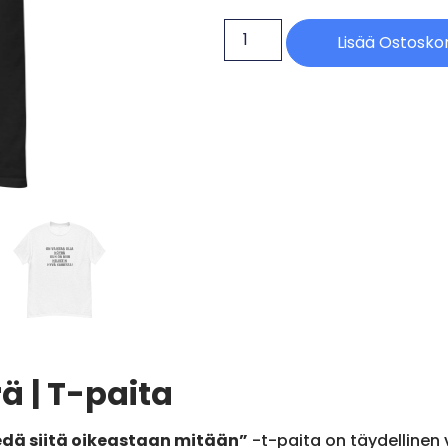
Lisää Ostoskor
ä | T-paita
iedä siitä oikeastaan mitään”
-t-paita on täydellinen va