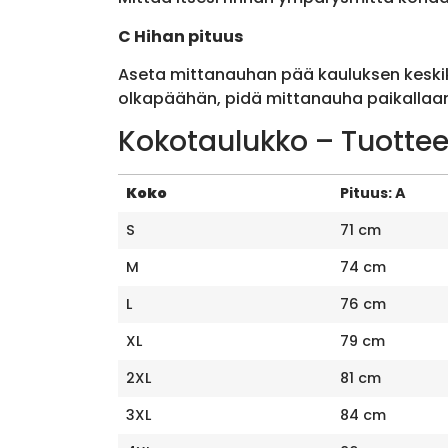
C Hihan pituus
Aseta mittanauhan pää kauluksen keskik
olkapäähän, pidä mittanauha paikallaan 
Kokotaulukko – Tuottee
Koko
Pituus: A
S
71 cm
M
74 cm
L
76 cm
XL
79 cm
2XL
81 cm
3XL
84 cm