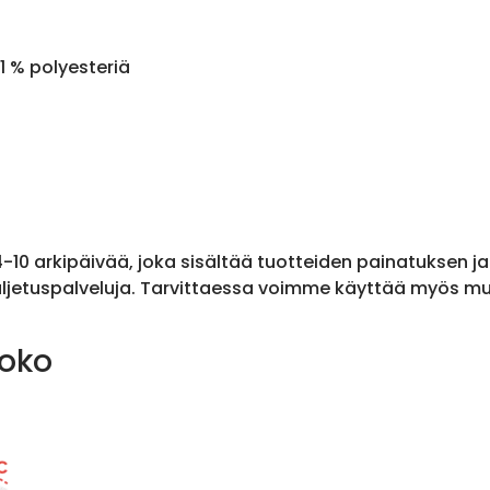
1 % polyesteriä
 4-10 arkipäivää, joka sisältää tuotteiden painatuksen j
ljetuspalveluja. Tarvittaessa voimme käyttää myös muit
koko