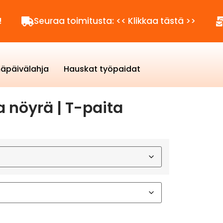
Seuraa toimitusta: << Klikkaa tästä >>
Kysyt
äpäivälahja
Hauskat työpaidat
a nöyrä | T-paita