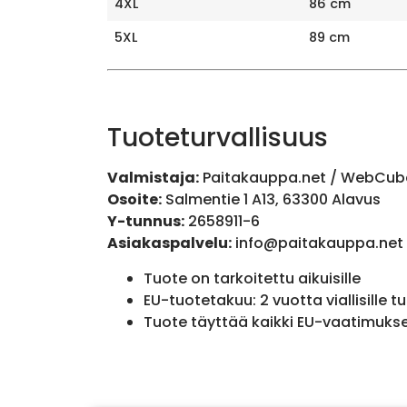
4XL
86 cm
5XL
89 cm
Tuoteturvallisuus
Valmistaja:
Paitakauppa.net / WebCub
Osoite:
Salmentie 1 A13, 63300 Alavus
Y-tunnus:
2658911-6
Asiakaspalvelu:
info@paitakauppa.net
Tuote on tarkoitettu aikuisille
EU-tuotetakuu: 2 vuotta viallisille tu
Tuote täyttää kaikki EU-vaatimuks