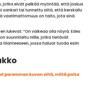
e, jotka eivät pelkää myöntää, että joskus
sankari tai tunnettu siitä, että kerskailu
ttä vaatimattomuus on taito, jota sinä
sen lukevat. ”On vaikeaa olla nöyrä. Edes
 suunniteltu niille, jotka tietävät
 tilanteeseen, jossa haluat tuoda esiin
lukko
aat paremman kuvan siitä, miltä paita