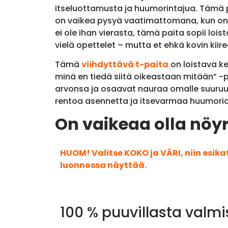
itseluottamusta ja huumorintajua. Tämä pai
on vaikea pysyä vaatimattomana, kun on nii
ei ole ihan vierasta, tämä paita sopii loi
vielä opettelet – mutta et ehkä kovin kiiree
Tämä
viihdyttävä t-paita
on loistava ke
minä en tiedä siitä oikeastaan mitään” -pa
arvonsa ja osaavat nauraa omalle suuruude
rentoa asennetta ja itsevarmaa huumoria –
On vaikeaa olla nöyr
HUOM! Valitse KOKO ja VÄRI, niin esik
luonnossa näyttää.
100 % puuvillasta valmi