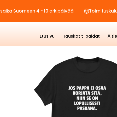
omeen 4 - 10 arkipäivää
Toimituskulut vain 2,
Etusivu
Hauskat t-paidat
Äiti