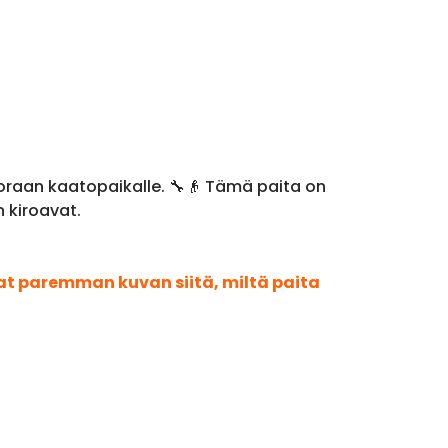
oraan kaatopaikalle. 🔧👴 Tämä paita on
n kiroavat.
aat paremman kuvan siitä, miltä paita