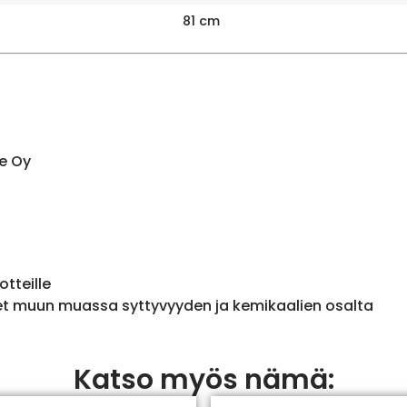
81 cm
e Oy
otteille
et muun muassa syttyvyyden ja kemikaalien osalta
Katso myös nämä: