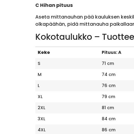
C Hihan pituus
Aseta mittanauhan pää kauluksen keskik
olkapäähän, pidä mittanauha paikallaan 
Kokotaulukko – Tuottee
Koko
Pituus: A
S
71 cm
M
74 cm
L
76 cm
XL
79 cm
2XL
81 cm
3XL
84 cm
4XL
86 cm