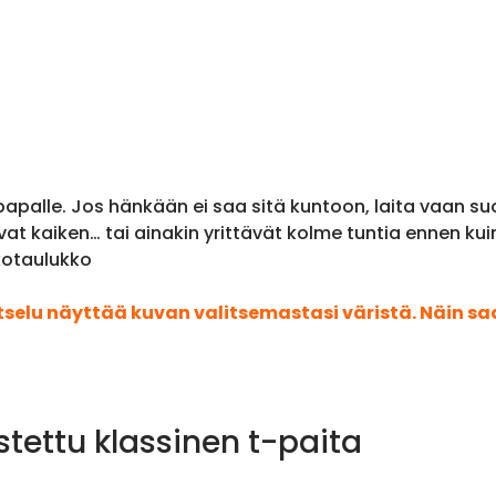
apalle. Jos hänkään ei saa sitä kuntoon, laita vaan su
avat kaiken… tai ainakin yrittävät kolme tuntia ennen kui
kotaulukko
atselu näyttää kuvan valitsemastasi väristä. Näin s
stettu klassinen t-paita