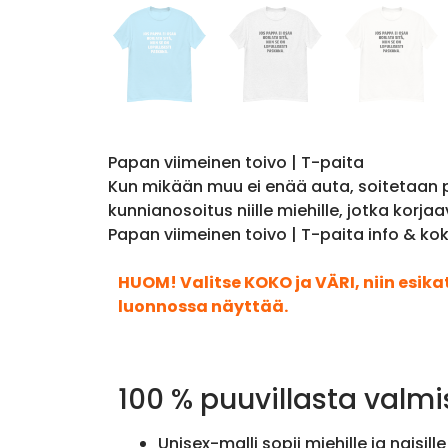
Papan viimeinen toivo | T-paita
Kun mikään muu ei enää auta, soitetaan p
kunnianosoitus niille miehille, jotka korja
Papan viimeinen toivo | T-paita info & ko
HUOM! Valitse KOKO ja VÄRI, niin esik
luonnossa näyttää.
100 % puuvillasta valmi
Unisex-malli sopii miehille ja naisille