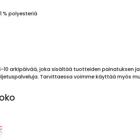
1 % polyesteriä
 4-10 arkipäivää, joka sisältää tuotteiden painatuksen j
ljetuspalveluja. Tarvittaessa voimme käyttää myös muit
koko