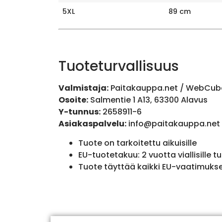
5XL
89 cm
Tuoteturvallisuus
Valmistaja:
Paitakauppa.net / WebCub
Osoite:
Salmentie 1 A13, 63300 Alavus
Y-tunnus:
2658911-6
Asiakaspalvelu:
info@paitakauppa.net
Tuote on tarkoitettu aikuisille
EU-tuotetakuu: 2 vuotta viallisille tu
Tuote täyttää kaikki EU-vaatimuks