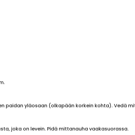
m.
en paidan yläosaan (olkapään korkein kohta). Vedä m
sta, joka on levein. Pidä mittanauha vaakasuorassa.