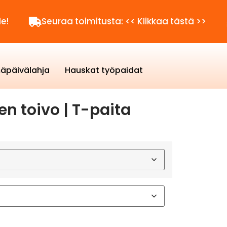
Seuraa toimitusta: << Klikkaa tästä >>
Kysytt
äpäivälahja
Hauskat työpaidat
n toivo | T-paita