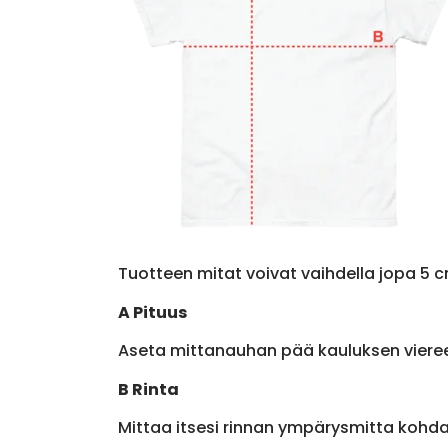
Tuotteen mitat voivat vaihdella jopa 5 c
A Pituus
Aseta mittanauhan pää kauluksen viere
B Rinta
Mittaa itsesi rinnan ympärysmitta kohda