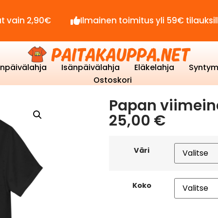
90€
Ilmainen toimitus yli 59€ tilauksille!
enpäivälahja
Isänpäivälahja
Eläkelahja
Syntym
Ostoskori
Papan viimeine
25,00
€
Väri
Koko