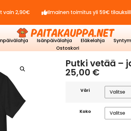
2,90€
Ilmainen toimitus yli 59€ tilauksille!
enpäivälahja
Isänpäivälahja
Eläkelahja
Syntym
Ostoskori
Putki vetää – 
25,00
€
Väri
Koko