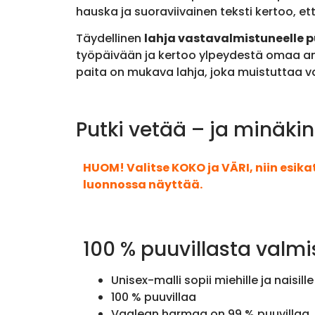
hauska ja suoraviivainen teksti kertoo, et
Täydellinen
lahja vastavalmistuneelle p
työpäivään ja kertoo ylpeydestä omaa am
paita on mukava lahja, joka muistuttaa v
Putki vetää – ja minäkin
HUOM! Valitse KOKO ja VÄRI, niin esik
luonnossa näyttää.
100 % puuvillasta valmi
Unisex-malli sopii miehille ja naisille
100 % puuvillaa
Vaalean harmaa on 99 % puuvillaa, 