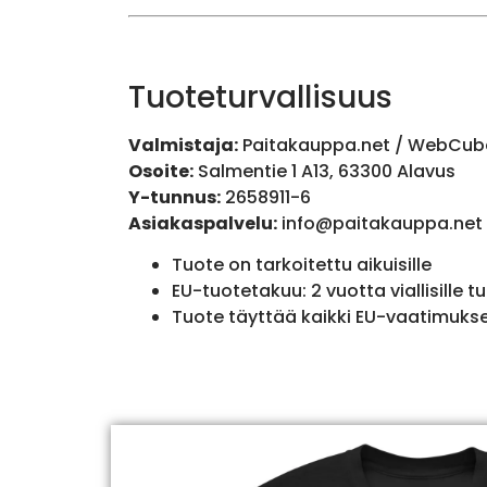
Tuoteturvallisuus
Valmistaja:
Paitakauppa.net / WebCub
Osoite:
Salmentie 1 A13, 63300 Alavus
Y-tunnus:
2658911-6
Asiakaspalvelu:
info@paitakauppa.net
Tuote on tarkoitettu aikuisille
EU-tuotetakuu: 2 vuotta viallisille tu
Tuote täyttää kaikki EU-vaatimuks