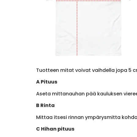
Tuotteen mitat voivat vaihdella jopa 5 c
A Pituus
Aseta mittanauhan pää kauluksen viere
B Rinta
Mittaa itsesi rinnan ympärysmitta kohda
C Hihan pituus