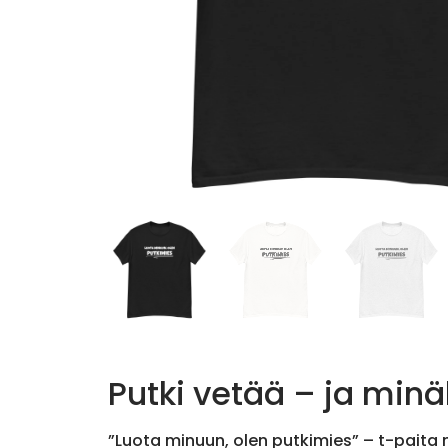
Putki vetää – ja minä
”Luota minuun, olen putkimies” – t-paita n