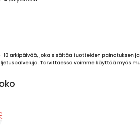
 4-10 arkipäivää, joka sisältää tuotteiden painatuksen j
ljetuspalveluja. Tarvittaessa voimme käyttää myös muit
koko