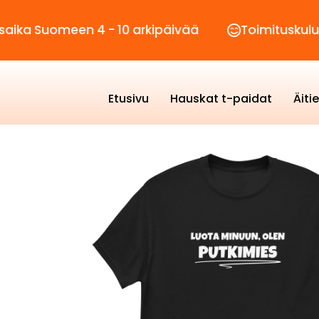
uomeen 4 - 10 arkipäivää
Toimituskulut vain 
Etusivu
Hauskat t-paidat
Äiti