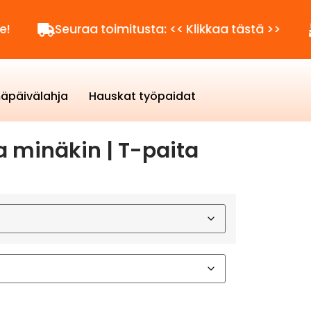
Seuraa toimitusta: << Klikkaa tästä >>
Kysy
äpäivälahja
Hauskat työpaidat
ja minäkin | T-paita