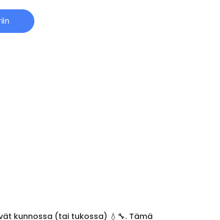
iin
syvät kunnossa (tai tukossa) 💧🔧. Tämä