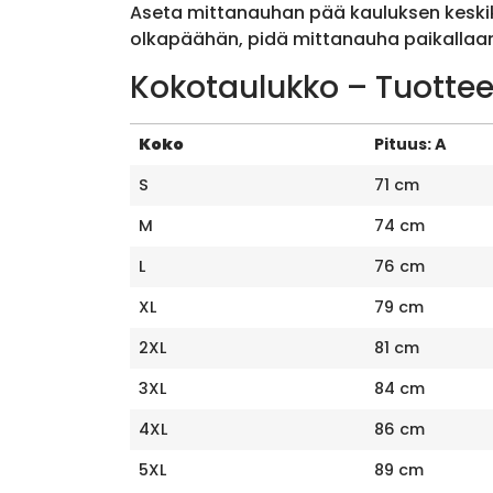
Aseta mittanauhan pää kauluksen keskik
olkapäähän, pidä mittanauha paikallaan 
Kokotaulukko – Tuottee
Koko
Pituus: A
S
71 cm
M
74 cm
L
76 cm
XL
79 cm
2XL
81 cm
3XL
84 cm
4XL
86 cm
5XL
89 cm