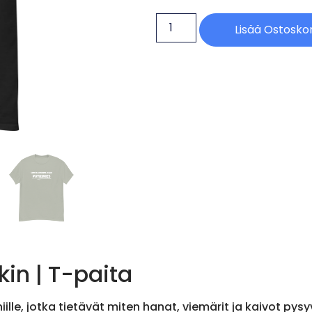
Lisää Ostoskor
kin | T-paita
iille, jotka tietävät miten hanat, viemärit ja kaivot py