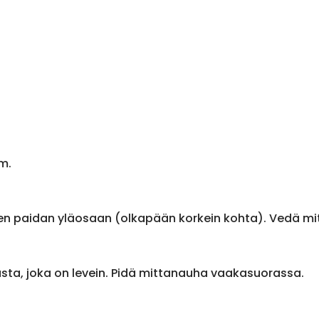
m.
en paidan yläosaan (olkapään korkein kohta). Vedä m
sta, joka on levein. Pidä mittanauha vaakasuorassa.