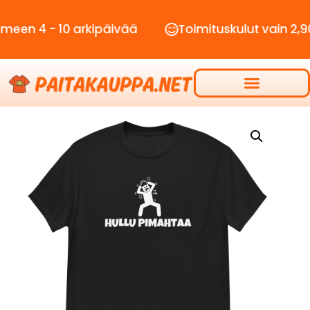
- 10 arkipäivää
Toimituskulut vain 2,90€