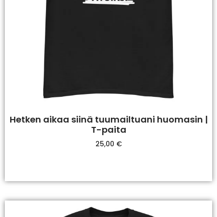
Hetken aikaa siinä tuumailtuani huomasin |
T-paita
25,00
€
Valitse Vaihtoehdoista