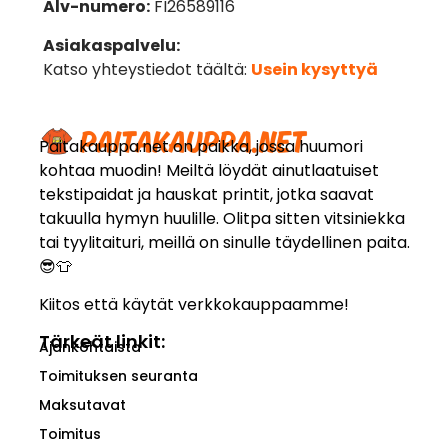
Alv-numero:
FI26589116
Asiakaspalvelu:
Katso yhteystiedot täältä:
Usein kysyttyä
Paitakauppa.net on paikka, jossa huumori
kohtaa muodin! Meiltä löydät ainutlaatuiset
tekstipaidat ja hauskat printit, jotka saavat
takuulla hymyn huulille. Olitpa sitten vitsiniekka
tai tyylitaituri, meillä on sinulle täydellinen paita.
😎👕
Kiitos että käytät verkkokauppaamme!
Tärkeät linkit:
Ajankohtaista
Toimituksen seuranta
Maksutavat
Toimitus