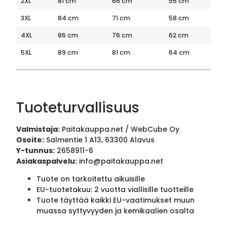
2XL
81 cm
66 cm
55 cm
3XL
84 cm
71 cm
58 cm
4XL
86 cm
76 cm
62 cm
5XL
89 cm
81 cm
64 cm
Tuoteturvallisuus
Valmistaja:
Paitakauppa.net / WebCube Oy
Osoite:
Salmentie 1 A13, 63300 Alavus
Y-tunnus:
2658911-6
Asiakaspalvelu:
info@paitakauppa.net
Tuote on tarkoitettu aikuisille
EU-tuotetakuu: 2 vuotta viallisille tuotteille
Tuote täyttää kaikki EU-vaatimukset muun
muassa syttyvyyden ja kemikaalien osalta