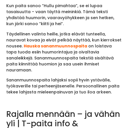
Kun paita sanoo ”Hullu pimahtaa”, se ei lupaa
tasaisuutta – vaan täyttä meininkiä. Tämä teksti
yhdistää huumorin, vaaravyöhykkeen ja sen hetken,
kun järki sanoo ”kiitti ja hei”.
Täydellinen valinta heille, jotka elävät tunteella,
nauravat kovaa ja eivät pelkää näyttää, kun kierrokset
nousee.
Hauska sananmuunnospaita
on loistava
tapa tuoda esiin huumorintajua ja oivaltavia
sanaleikkejä. Sananmuunnospaita tekstiä sisältävä
paita kiinnittää huomion ja saa usein ihmiset
nauramaan.
Sananmuunnospaita lahjaksi sopii hyvin ystävälle,
työkaverille tai perheenjäsenelle. Persoonallinen paita
tekee lahjasta mieleenpainuvan ja tuo iloa arkeen.
Rajalla mennään – ja vähän
yli | T-paita info &