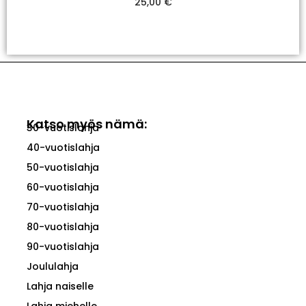
25,00
€
Valitse Vaihtoehdoista
Katso myös nämä:
30-vuotislahja
40-vuotislahja
50-vuotislahja
60-vuotislahja
70-vuotislahja
80-vuotislahja
90-vuotislahja
Joululahja
Lahja naiselle
Lahja miehelle