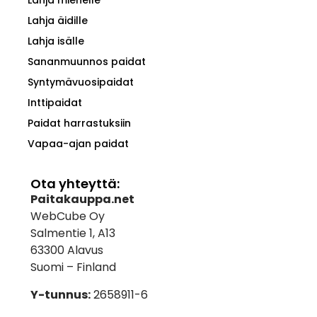
Lahja äidille
Lahja isälle
Sananmuunnos paidat
Syntymävuosipaidat
Inttipaidat
Paidat harrastuksiin
Vapaa-ajan paidat
Ota yhteyttä:
Paitakauppa.net
WebCube Oy
Salmentie 1, A13
63300 Alavus
Suomi – Finland
Y-tunnus:
2658911-6