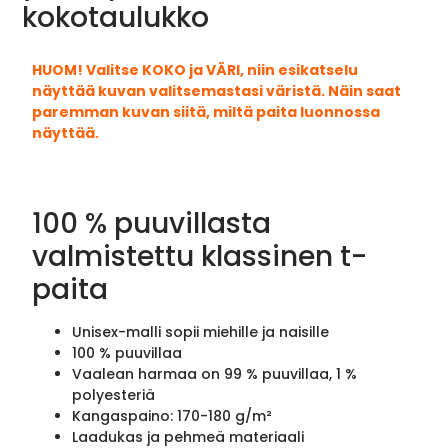
kokotaulukko
HUOM! Valitse KOKO ja VÄRI, niin esikatselu
näyttää kuvan valitsemastasi väristä. Näin saat
paremman kuvan siitä, miltä paita luonnossa
näyttää.
100 % puuvillasta
valmistettu klassinen t-
paita
Unisex-malli sopii miehille ja naisille
100 % puuvillaa
Vaalean harmaa on 99 % puuvillaa, 1 %
polyesteriä
Kangaspaino: 170-180 g/m²
Laadukas ja pehmeä materiaali