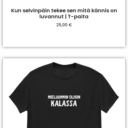
Kun selvinpäin tekee sen mitä kännis on
luvannut | T-paita
25,00
€
Valitse Vaihtoehdoista