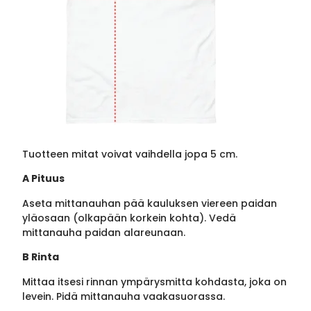
Tuotteen mitat voivat vaihdella jopa 5 cm.
A Pituus
Aseta mittanauhan pää kauluksen viereen paidan
yläosaan (olkapään korkein kohta). Vedä
mittanauha paidan alareunaan.
B Rinta
Mittaa itsesi rinnan ympärysmitta kohdasta, joka on
levein. Pidä mittanauha vaakasuorassa.