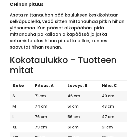
C Hihan pituus
Aseta mittanauhan pää kauluksen keskikohtaan
selkäpuolella, vedä sitten mittanauhaa pitkin hihan
yläsaumaa. Kun pääset olkapäähän, pidä
mittanauha paikallaan olkapäässä ja jatka
vetämistä alas hihan pituutta pitkin, kunnes
saavutat hihan reunan.
Kokotaulukko – Tuotteen
mitat
Koko
Pituus: A
Leveys: B
Hiha: C
S
71 cm
46 cm
40 cm
M
74 cm
51 cm
43 cm
L
76 cm
56 cm
47 cm
XL
79 cm
61 cm
51 cm