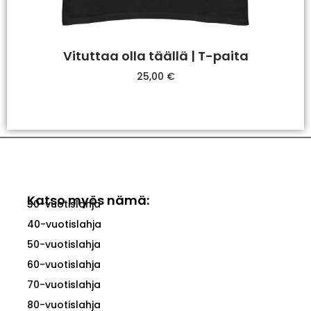
Vituttaa olla täällä | T-paita
25,00
€
Valitse Vaihtoehdoista
Katso myös nämä:
30-vuotislahja
40-vuotislahja
50-vuotislahja
60-vuotislahja
70-vuotislahja
80-vuotislahja