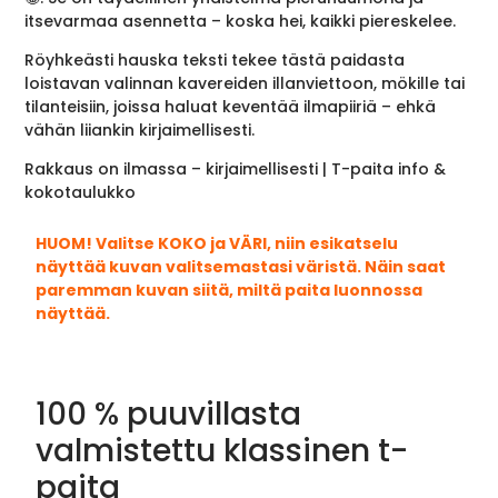
itsevarmaa asennetta – koska hei, kaikki piereskelee.
Röyhkeästi hauska teksti tekee tästä paidasta
loistavan valinnan kavereiden illanviettoon, mökille tai
tilanteisiin, joissa haluat keventää ilmapiiriä – ehkä
vähän liiankin kirjaimellisesti.
Rakkaus on ilmassa – kirjaimellisesti | T-paita info &
kokotaulukko
HUOM! Valitse KOKO ja VÄRI, niin esikatselu
näyttää kuvan valitsemastasi väristä. Näin saat
paremman kuvan siitä, miltä paita luonnossa
näyttää.
100 % puuvillasta
valmistettu klassinen t-
paita