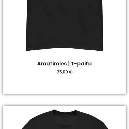
Amatimies | T-paita
25,00
€
Valitse Vaihtoehdoista