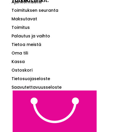
Tärkeät linkit:
Ajankohtaista
Toimituksen seuranta
Maksutavat
Toimitus
Palautus ja vaihto
Tietoa meistä
Oma tili
Kassa
Ostoskori
Tietosuojaseloste
Saavutettavuusseloste