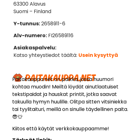
63300 Alavus
Suomi – Finland
Y-tunnus:
2658911-6
Alv-numero:
FI26589116
Asiakaspalvelu:
Katso yhteystiedot täältä:
Usein kysyttyä
Paitakauppa.net on paikka, jossa huumori
kohtaa muodin! Meiltä löydät ainutlaatuiset
tekstipaidat ja hauskat printit, jotka saavat
takuulla hymyn huulille. Olitpa sitten vitsiniekka
tai tyylitaituri, meillä on sinulle täydellinen paita.
😎👕
Kiitos että käytät verkkokauppaamme!