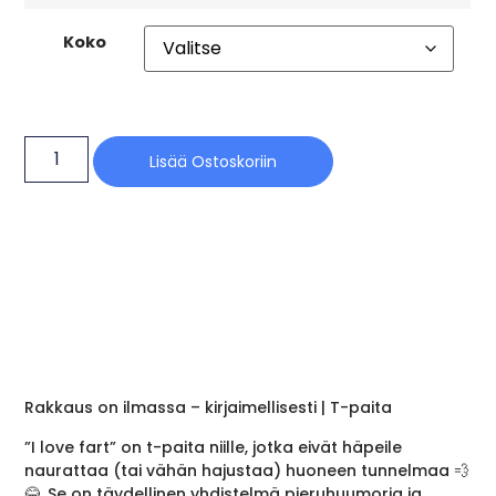
Koko
Lisää Ostoskoriin
Rakkaus on ilmassa – kirjaimellisesti | T-paita
”I love fart” on t-paita niille, jotka eivät häpeile
naurattaa (tai vähän hajustaa) huoneen tunnelmaa 💨
😂. Se on täydellinen yhdistelmä pieruhuumoria ja