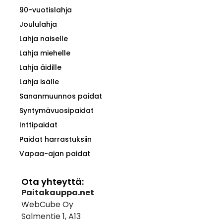
90-vuotislahja
Joululahja
Lahja naiselle
Lahja miehelle
Lahja äidille
Lahja isälle
Sananmuunnos paidat
Syntymävuosipaidat
Inttipaidat
Paidat harrastuksiin
Vapaa-ajan paidat
Ota yhteyttä:
Paitakauppa.net
WebCube Oy
Salmentie 1, A13