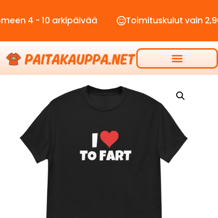
 - 10 arkipäivää
Toimituskulut vain 2,90€