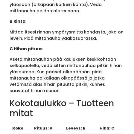
yläosaan (olkapään korkein kohta). Vedä
mittanauha paidan alareunaan.
B Rinta
Mittaa itsesi rinnan ympärysmitta kohdasta, joka on
levein. Pidä mittanauha vaakasuorassa.
C Hihan pituus
Aseta mittanauhan pää kauluksen keskikohtaan
selkäpuolella, vedä sitten mittanauhaa pitkin hihan
yläsaumaa. Kun pääset olkapäähän, pidä
mittanauha paikallaan olkapäässä ja jatka
vetämistä alas hihan pituutta pitkin, kunnes
saavutat hihan reunan.
Kokotaulukko – Tuotteen
mitat
Koko
Pituus: A
Leveys: B
Hiha: C