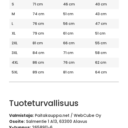
S
71 cm
46 cm
40 cm
M
74 cm
51 cm
43 cm
L
76 cm
56 cm
47 cm
XL
79 cm
61 cm
51 cm
2XL
81 cm
66 cm
55 cm
3XL
84 cm
71 cm
58 cm
4XL
86 cm
76 cm
62 cm
5XL
89 cm
81 cm
64 cm
Tuoteturvallisuus
Valmistaja:
Paitakauppa.net / WebCube Oy
Osoite:
Salmentie 1 A13, 63300 Alavus
Y-tunnus:
2658911-6