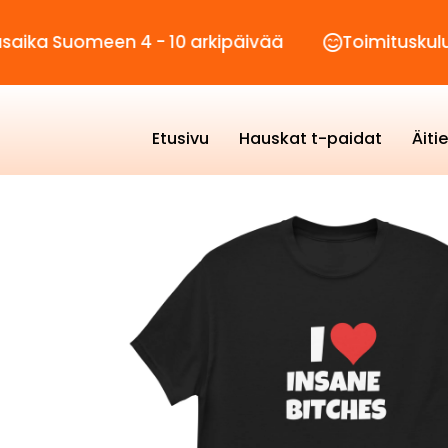
omeen 4 - 10 arkipäivää
Toimituskulut vain 2
Etusivu
Hauskat t-paidat
Äiti