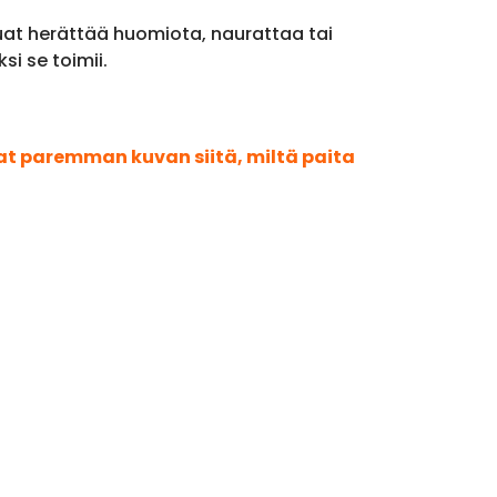
luat herättää huomiota, naurattaa tai
si se toimii.
aat paremman kuvan siitä, miltä paita