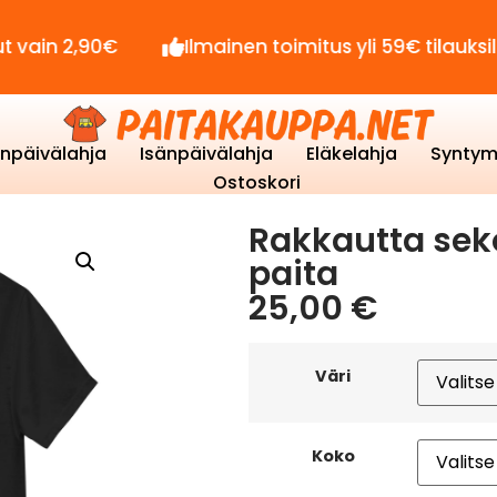
,90€
Ilmainen toimitus yli 59€ tilauksille!
enpäivälahja
Isänpäivälahja
Eläkelahja
Syntym
Ostoskori
Rakkautta sekop
paita
25,00
€
Väri
Koko