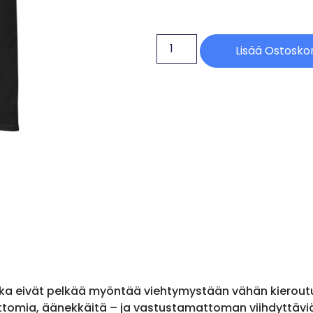
Lisää Ostoskor
, jotka eivät pelkää myöntää viehtymystään vähän kiero
attomia, äänekkäitä – ja vastustamattoman viihdyttävi