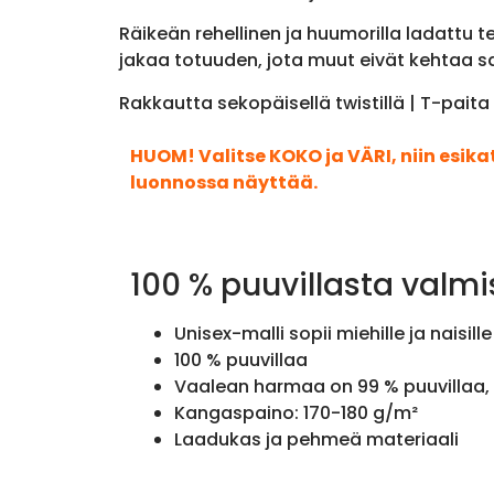
Räikeän rehellinen ja huumorilla ladattu 
jakaa totuuden, jota muut eivät kehtaa san
Rakkautta sekopäisellä twistillä | T-pait
HUOM! Valitse KOKO ja VÄRI, niin esik
luonnossa näyttää.
100 % puuvillasta valmi
Unisex-malli sopii miehille ja naisille
100 % puuvillaa
Vaalean harmaa on 99 % puuvillaa, 
Kangaspaino: 170-180 g/m²
Laadukas ja pehmeä materiaali