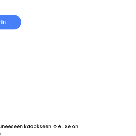
iin
utuneeseen kaaokseen 💋🔥. Se on
ä.