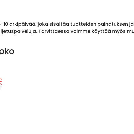
 4-10 arkipäivää, joka sisältää tuotteiden painatuksen j
ljetuspalveluja. Tarvittaessa voimme käyttää myös muit
koko