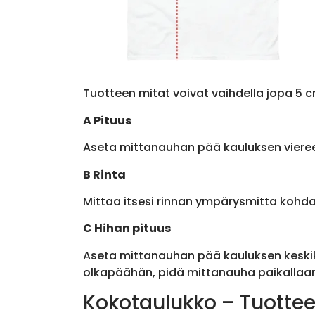
Tuotteen mitat voivat vaihdella jopa 5 c
A Pituus
Aseta mittanauhan pää kauluksen viere
B Rinta
Mittaa itsesi rinnan ympärysmitta kohda
C Hihan pituus
Aseta mittanauhan pää kauluksen keskik
olkapäähän, pidä mittanauha paikallaan 
Kokotaulukko – Tuottee