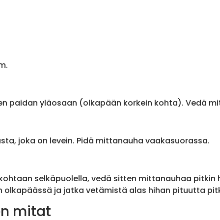
m.
en paidan yläosaan (olkapään korkein kohta). Vedä m
sta, joka on levein. Pidä mittanauha vaakasuorassa.
ohtaan selkäpuolella, vedä sitten mittanauhaa pitkin
olkapäässä ja jatka vetämistä alas hihan pituutta pit
n mitat