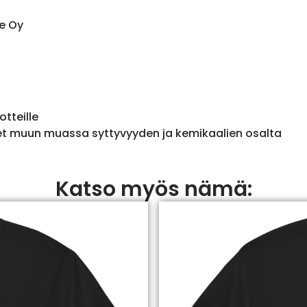
e Oy
otteille
et muun muassa syttyvyyden ja kemikaalien osalta
Katso myös nämä: