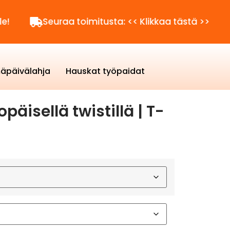
Seuraa toimitusta: << Klikkaa tästä >>
Kysytt
äpäivälahja
Hauskat työpaidat
äisellä twistillä | T-