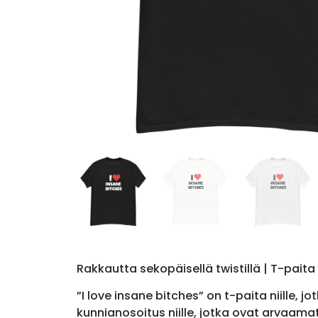
Rakkautta sekopäisellä twistillä | T-paita
”I love insane bitches” on t-paita niille
kunnianosoitus niille, jotka ovat arvaam