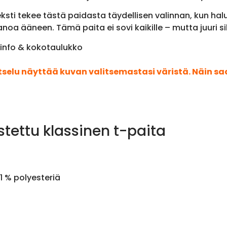
teksti tekee tästä paidasta täydellisen valinnan, kun ha
oa ääneen. Tämä paita ei sovi kaikille – mutta juuri sik
a info & kokotaulukko
atselu näyttää kuvan valitsemastasi väristä. Näin s
stettu klassinen t-paita
1 % polyesteriä