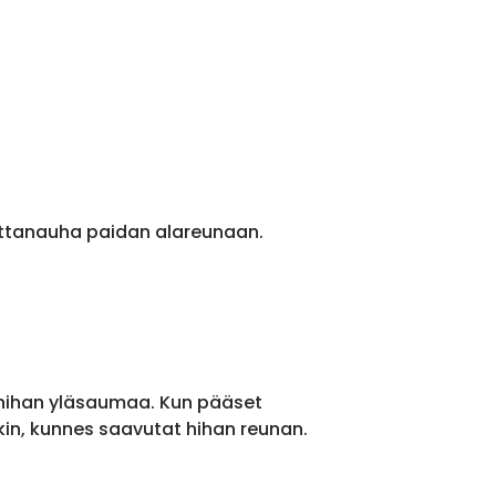
ittanauha paidan alareunaan.
 hihan yläsaumaa. Kun pääset
kin, kunnes saavutat hihan reunan.