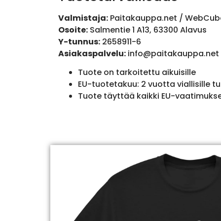
Valmistaja:
Paitakauppa.net / WebCub
Osoite:
Salmentie 1 A13, 63300 Alavus
Y-tunnus:
2658911-6
Asiakaspalvelu:
info@paitakauppa.net
Tuote on tarkoitettu aikuisille
EU-tuotetakuu: 2 vuotta viallisille tu
Tuote täyttää kaikki EU-vaatimuks