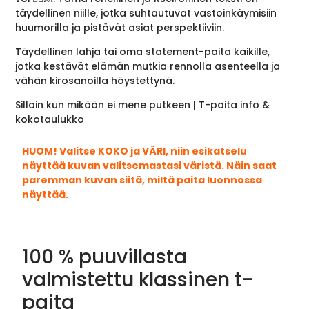
täydellinen niille, jotka suhtautuvat vastoinkäymisiin
huumorilla ja pistävät asiat perspektiiviin.
Täydellinen lahja tai oma statement-paita kaikille,
jotka kestävät elämän mutkia rennolla asenteella ja
vähän kirosanoilla höystettynä.
Silloin kun mikään ei mene putkeen | T-paita info &
kokotaulukko
HUOM! Valitse KOKO ja VÄRI, niin esikatselu
näyttää kuvan valitsemastasi väristä. Näin saat
paremman kuvan siitä, miltä paita luonnossa
näyttää.
100 % puuvillasta
valmistettu klassinen t-
paita