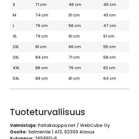
S
71 cm
46 cm
40 cm
M
74 cm
51 cm
43 cm
L
76 cm
56 cm
47 cm
XL
79 cm
61 cm
51 cm
2XL
81 cm
66 cm
55 cm
3XL
84 cm
71 cm
58 cm
4XL
86 cm
76 cm
62 cm
5XL
89 cm
81 cm
64 cm
Tuoteturvallisuus
Valmistaja:
Paitakauppa.net / WebCube Oy
Osoite:
Salmentie 1 A13, 63300 Alavus
Y-tunnus:
2658911-6