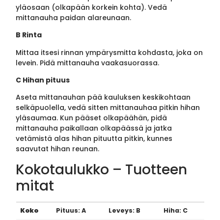
yläosaan (olkapään korkein kohta). Vedä
mittanauha paidan alareunaan.
B Rinta
Mittaa itsesi rinnan ympärysmitta kohdasta, joka on
levein. Pidä mittanauha vaakasuorassa.
C Hihan pituus
Aseta mittanauhan pää kauluksen keskikohtaan
selkäpuolella, vedä sitten mittanauhaa pitkin hihan
yläsaumaa. Kun pääset olkapäähän, pidä
mittanauha paikallaan olkapäässä ja jatka
vetämistä alas hihan pituutta pitkin, kunnes
saavutat hihan reunan.
Kokotaulukko – Tuotteen
mitat
Koko
Pituus: A
Leveys: B
Hiha: C