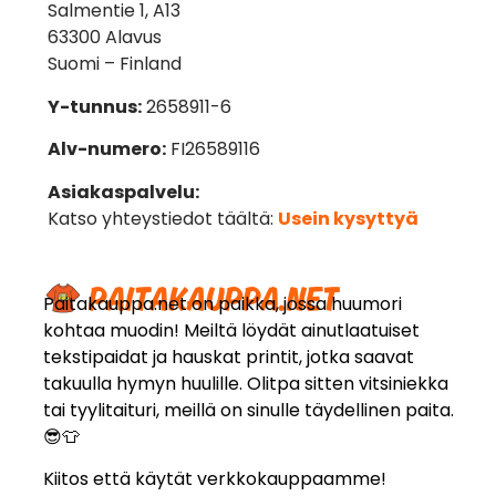
Salmentie 1, A13
63300 Alavus
Suomi – Finland
Y-tunnus:
2658911-6
Alv-numero:
FI26589116
Asiakaspalvelu:
Katso yhteystiedot täältä:
Usein kysyttyä
Paitakauppa.net on paikka, jossa huumori
kohtaa muodin! Meiltä löydät ainutlaatuiset
tekstipaidat ja hauskat printit, jotka saavat
takuulla hymyn huulille. Olitpa sitten vitsiniekka
tai tyylitaituri, meillä on sinulle täydellinen paita.
😎👕
Kiitos että käytät verkkokauppaamme!