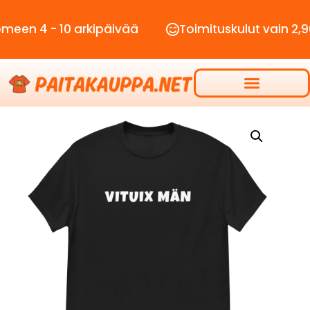
 - 10 arkipäivää
Toimituskulut vain 2,90€