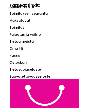
Tärkeät linkit:
Ajankohtaista
Toimituksen seuranta
Maksutavat
Toimitus
Palautus ja vaihto
Tietoa meistä
Oma tili
Kassa
Ostoskori
Tietosuojaseloste
Saavutettavuusseloste