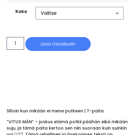
Koko
Lisää Ostoskoriin
Silloin kun mikään ei mene putkeen | T-paita
”VITUX MÄN” – joskus elämä potkii päähän eikä mikään
suju, ja tämä paita kertoo sen niin suoraan kuin suinkin
voi 🤷‍♂️💥. Tämä rehellinen ja itseironinen teksti on