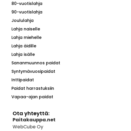
80-vuotislahja
90-vuotislahja
Joululahja
Lahja naiselle
Lahja miehelle
Lahja äidille
Lahja isälle
Sananmuunnos paidat
Syntymävuosipaidat
Inttipaidat
Paidat harrastuksiin
Vapaa-ajan paidat
Ota yhteyttä:
Paitakauppa.net
WebCube Oy