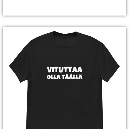
Valitse Vaihtoehdoista