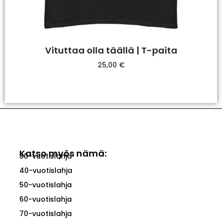
Vituttaa olla täällä | T-paita
25,00
€
Valitse Vaihtoehdoista
Katso myös nämä:
30-vuotislahja
40-vuotislahja
50-vuotislahja
60-vuotislahja
70-vuotislahja