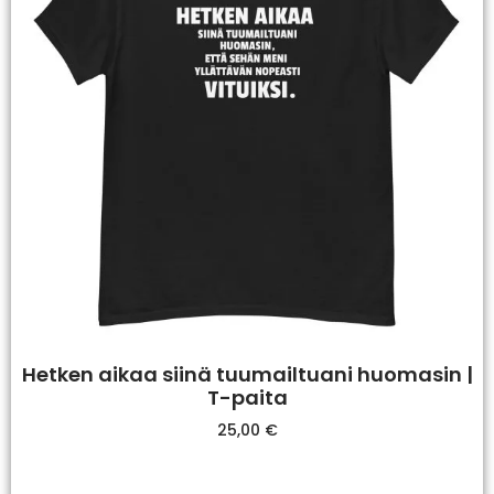
Hetken aikaa siinä tuumailtuani huomasin |
T-paita
25,00
€
Valitse Vaihtoehdoista