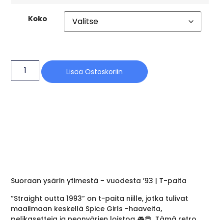
Koko
Lisää Ostoskoriin
Suoraan ysärin ytimestä – vuodesta ’93 | T-paita
”Straight outta 1993” on t-paita niille, jotka tulivat
maailmaan keskellä Spice Girls -haaveita,
pelikasetteja ja neonvärien loistoa 🎮😎. Tämä retro,