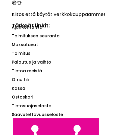
😎👕
Kiitos että käytät verkkokauppaamme!
Tärkeät linkit:
Ajankohtaista
Toimituksen seuranta
Maksutavat
Toimitus
Palautus ja vaihto
Tietoa meistä
Oma tili
Kassa
Ostoskori
Tietosuojaseloste
Saavutettavuusseloste