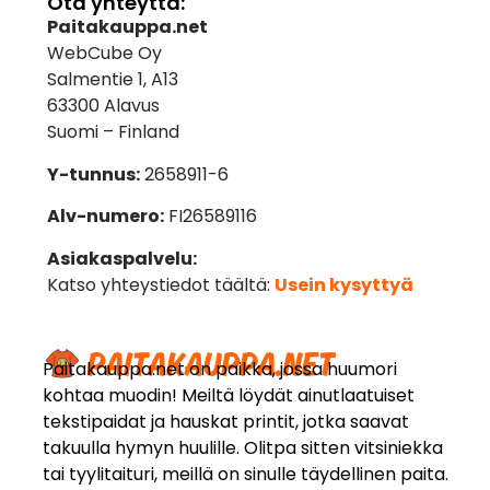
Ota yhteyttä:
Paitakauppa.net
WebCube Oy
Salmentie 1, A13
63300 Alavus
Suomi – Finland
Y-tunnus:
2658911-6
Alv-numero:
FI26589116
Asiakaspalvelu:
Katso yhteystiedot täältä:
Usein kysyttyä
Paitakauppa.net on paikka, jossa huumori
kohtaa muodin! Meiltä löydät ainutlaatuiset
tekstipaidat ja hauskat printit, jotka saavat
takuulla hymyn huulille. Olitpa sitten vitsiniekka
tai tyylitaituri, meillä on sinulle täydellinen paita.