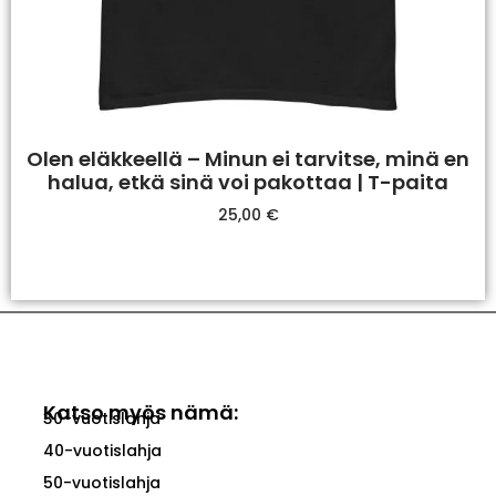
Olen eläkkeellä – Minun ei tarvitse, minä en
halua, etkä sinä voi pakottaa | T-paita
25,00
€
Valitse Vaihtoehdoista
Katso myös nämä:
30-vuotislahja
40-vuotislahja
50-vuotislahja