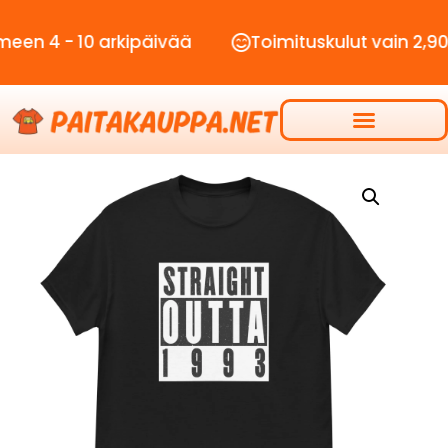
 - 10 arkipäivää
Toimituskulut vain 2,90€