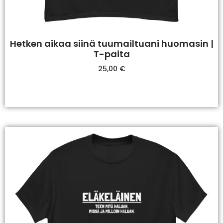
Hetken aikaa siinä tuumailtuani huomasin |
T-paita
25,00
€
Valitse Vaihtoehdoista