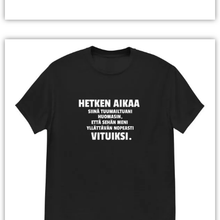
Valitse Vaihtoehdoista