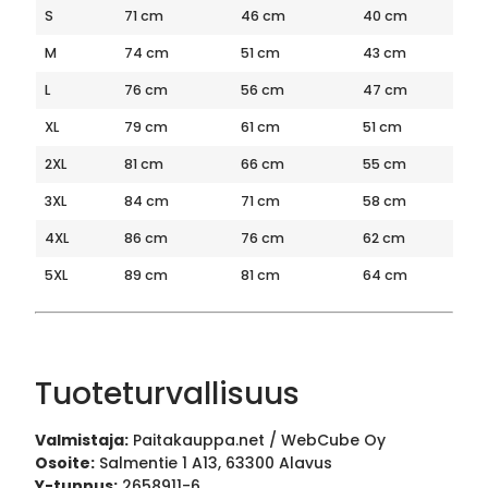
S
71 cm
46 cm
40 cm
M
74 cm
51 cm
43 cm
L
76 cm
56 cm
47 cm
XL
79 cm
61 cm
51 cm
2XL
81 cm
66 cm
55 cm
3XL
84 cm
71 cm
58 cm
4XL
86 cm
76 cm
62 cm
5XL
89 cm
81 cm
64 cm
Tuoteturvallisuus
Valmistaja:
Paitakauppa.net / WebCube Oy
Osoite:
Salmentie 1 A13, 63300 Alavus
Y-tunnus:
2658911-6