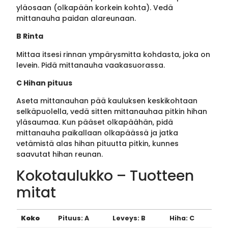
yläosaan (olkapään korkein kohta). Vedä
mittanauha paidan alareunaan.
B Rinta
Mittaa itsesi rinnan ympärysmitta kohdasta, joka on
levein. Pidä mittanauha vaakasuorassa.
C Hihan pituus
Aseta mittanauhan pää kauluksen keskikohtaan
selkäpuolella, vedä sitten mittanauhaa pitkin hihan
yläsaumaa. Kun pääset olkapäähän, pidä
mittanauha paikallaan olkapäässä ja jatka
vetämistä alas hihan pituutta pitkin, kunnes
saavutat hihan reunan.
Kokotaulukko – Tuotteen
mitat
Koko
Pituus: A
Leveys: B
Hiha: C