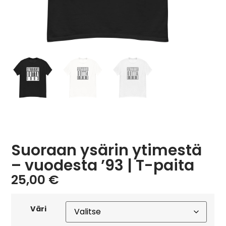
Suoraan ysärin ytimestä
– vuodesta ’93 | T-paita
25,00
€
Väri