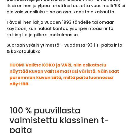
itseironinen ja ylpeä teksti kertoo, että vuosimalli ’93 ei
ole vain vuosiluku – se on osa ikonista aikakautta.
Täydellinen lahja vuoden 1993 tähdelle tai omaan
käyttöön, kun haluat kantaa ysäriperintöäsi rinta
rottingilla ja pilke silmäkulmassa.
Suoraan ysärin ytimestä – vuodesta ’93 | T-paita info
& kokotaulukko
HUOM! Valitse KOKO ja VÄRI, niin esikatselu
näyttää kuvan valitsemastasi väristä. Näin saat
paremman kuvan siitä, miltä paita luonnossa
näyttää.
100 % puuvillasta
valmistettu klassinen t-
paita