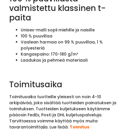
valmistettu klassinen t-
paita
Unisex-malli sopii miehille ja naisille
100 % puuvillaa
Vaalean harmaa on 99 % puuvillaa, 1 %
polyesteriä
Kangaspaino: 170-180 g/m²
Laadukas ja pehmeä materiaali
Toimitusaika
Toimitusaika tuotteille yleisesti on noin 4-10
arkipäivää, joka sisältää tuotteiden painatuksen ja
toimituksen. Tuotteiden kuljetukseen käytämme
pääosin FedEx, Posti ja DHL kuljetuspalveluja.
Tarvittaessa voimme käyttää myös muita
tavarantoimittajia. Lue lisää:
Toimitus