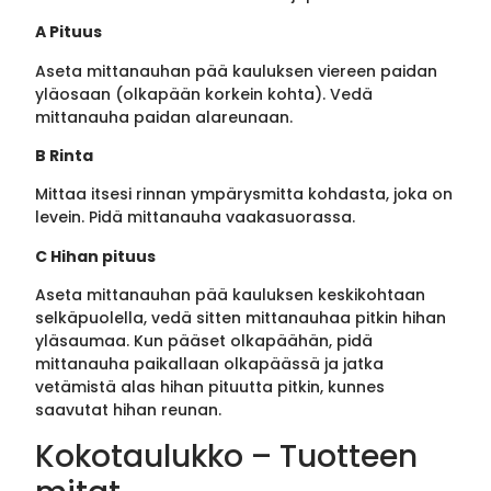
A Pituus
Aseta mittanauhan pää kauluksen viereen paidan
yläosaan (olkapään korkein kohta). Vedä
mittanauha paidan alareunaan.
B Rinta
Mittaa itsesi rinnan ympärysmitta kohdasta, joka on
levein. Pidä mittanauha vaakasuorassa.
C Hihan pituus
Aseta mittanauhan pää kauluksen keskikohtaan
selkäpuolella, vedä sitten mittanauhaa pitkin hihan
yläsaumaa. Kun pääset olkapäähän, pidä
mittanauha paikallaan olkapäässä ja jatka
vetämistä alas hihan pituutta pitkin, kunnes
saavutat hihan reunan.
Kokotaulukko – Tuotteen