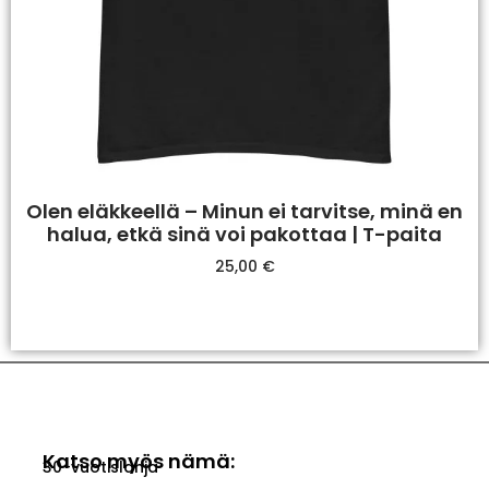
Olen eläkkeellä – Minun ei tarvitse, minä en
halua, etkä sinä voi pakottaa | T-paita
25,00
€
Valitse Vaihtoehdoista
Katso myös nämä:
30-vuotislahja