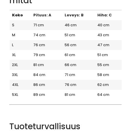
mitat
Koko
Pituus: A
Leveys: B
Hiha: C
S
71 cm
46 cm
40 cm
M
74 cm
51 cm
43 cm
L
76 cm
56 cm
47 cm
XL
79 cm
61 cm
51 cm
2XL
81 cm
66 cm
55 cm
3XL
84 cm
71 cm
58 cm
4XL
86 cm
76 cm
62 cm
5XL
89 cm
81 cm
64 cm
Tuoteturvallisuus