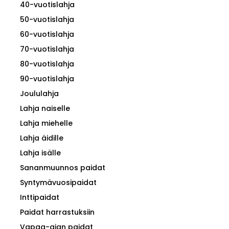
40-vuotislahja
50-vuotislahja
60-vuotislahja
70-vuotislahja
80-vuotislahja
90-vuotislahja
Joululahja
Lahja naiselle
Lahja miehelle
Lahja äidille
Lahja isälle
Sananmuunnos paidat
Syntymävuosipaidat
Inttipaidat
Paidat harrastuksiin
Vapaa-ajan paidat