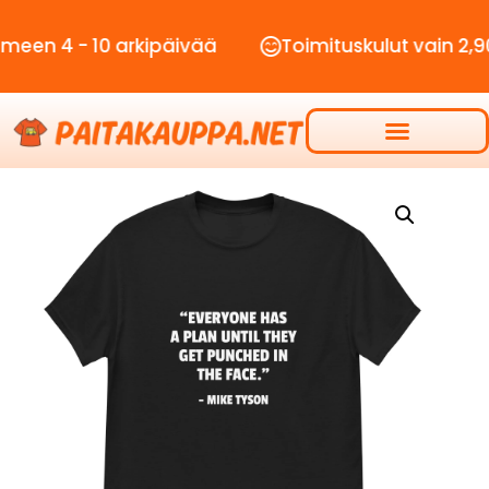
- 10 arkipäivää
Toimituskulut vain 2,90€