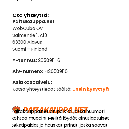
Ota yhteyttä:
Paitakauppa.net
WebCube Oy
Salmentie 1, A13
63300 Alavus
Suomi – Finland
Y-tunnus:
2658911-6
Alv-numero:
FI26589116
Asiakaspalvelu:
Katso yhteystiedot täältä:
Usein kysyttyä
Paitakauppa.net on paikka, jossa huumori
kohtaa muodin! Meiltä löydät ainutlaatuiset
tekstipaidat ja hauskat printit, jotka saavat