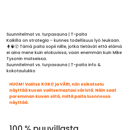
Suunnitelmat vs. turpasauna | T-paita
Kaikilla on strategia – kunnes todellisuus lyö leukaan.
🥊🧠😵 Tämä paita sopii niille, jotka tietävät että elämä
ei aina mene kuin elokuvissa, vaan enemmän kuin Mike
Tysonin matseissa.
Suunnitelmat vs. turpasauna | T-paita info &
kokotaulukko
HUOM! Valitse KOKO ja VÄRI, niin esikatselu
näyttää kuvan valitsemastasi väristä. Näin saat
paremman kuvan siitä, miltä paita luonnossa
näyttää.
100 % puuvillasta