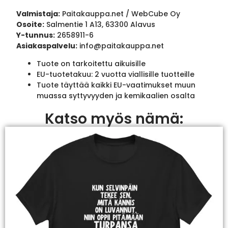
Valmistaja:
Paitakauppa.net / WebCube Oy
Osoite:
Salmentie 1 A13, 63300 Alavus
Y-tunnus:
2658911-6
Asiakaspalvelu:
info@paitakauppa.net
Tuote on tarkoitettu aikuisille
EU-tuotetakuu: 2 vuotta viallisille tuotteille
Tuote täyttää kaikki EU-vaatimukset muun
muassa syttyvyyden ja kemikaalien osalta
Katso myös nämä: