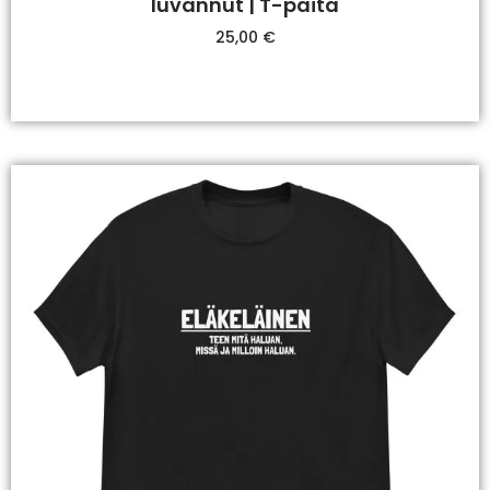
luvannut | T-paita
25,00
€
Valitse Vaihtoehdoista