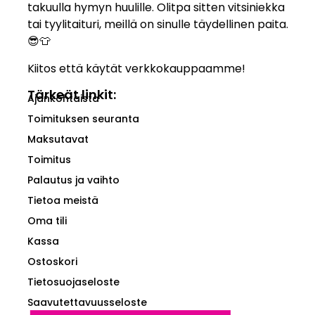
takuulla hymyn huulille. Olitpa sitten vitsiniekka
tai tyylitaituri, meillä on sinulle täydellinen paita.
😎👕
Kiitos että käytät verkkokauppaamme!
Tärkeät linkit:
Ajankohtaista
Toimituksen seuranta
Maksutavat
Toimitus
Palautus ja vaihto
Tietoa meistä
Oma tili
Kassa
Ostoskori
Tietosuojaseloste
Saavutettavuusseloste