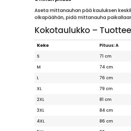
Aseta mittanauhan pää kauluksen keskik
olkapäähän, pidä mittanauha paikallaan 
Kokotaulukko – Tuottee
Koko
Pituus: A
S
71 cm
M
74 cm
L
76 cm
XL
79 cm
2XL
81 cm
3XL
84 cm
4XL
86 cm