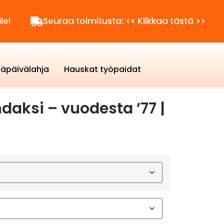
Seuraa toimitusta: << Klikkaa tästä >>
Kysyt
äpäivälahja
Hauskat työpaidat
daksi – vuodesta ’77 |