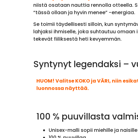
niistä osataan nauttia rennolla otteella.
“tässä ollaan ja hyvin menee” -energiaa.
Se toimii täydellisesti silloin, kun synty
lahjaksi ihmiselle, joka suhtautuu omaan i
tekevät fiiliksestä heti kevyemmän.
Syntynyt legendaksi – v
HUOM! Valitse KOKO ja VÄRI, niin esik
luonnossa näyttää.
100 % puuvillasta valmi
Unisex-malli sopii miehille ja naisille
100 % puuvillaa