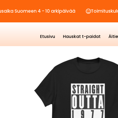
omeen 4 - 10 arkipäivää
Toimituskulut vain 2
Etusivu
Hauskat t-paidat
Äiti