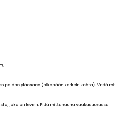
m.
en paidan yläosaan (olkapään korkein kohta). Vedä m
sta, joka on levein. Pidä mittanauha vaakasuorassa.