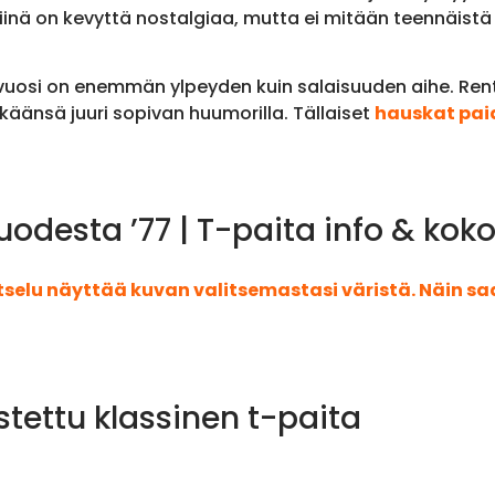
 Siinä on kevyttä nostalgiaa, mutta ei mitään teennäis
mävuosi on enemmän ylpeyden kuin salaisuuden aihe. Rento
käänsä juuri sopivan huumorilla. Tällaiset
hauskat pai
uodesta ’77 | T-paita info & kok
atselu näyttää kuvan valitsemastasi väristä. Näin s
stettu klassinen t-paita