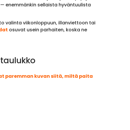
tä — enemmänkin sellaista hyväntuulista
 valinta viikonloppuun, illanviettoon tai
dat
osuvat usein parhaiten, koska ne
otaulukko
aat paremman kuvan siitä, miltä paita