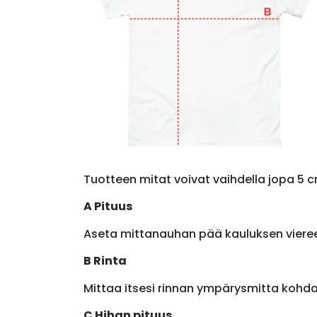
Tuotteen mitat voivat vaihdella jopa 5 c
A Pituus
Aseta mittanauhan pää kauluksen viere
B Rinta
Mittaa itsesi rinnan ympärysmitta kohda
C Hihan pituus