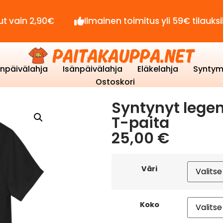
,90€
Ilmainen toimitus yli 59€ tilauksille!
enpäivälahja
Isänpäivälahja
Eläkelahja
Syntym
Ostoskori
Syntynyt legen
T-paita
25,00
€
Väri
Koko