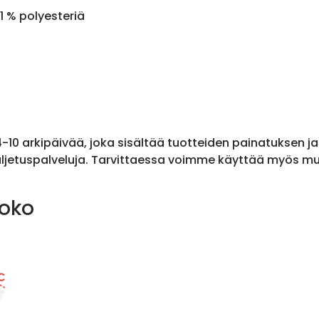
1 % polyesteriä
 4-10 arkipäivää, joka sisältää tuotteiden painatuksen j
ljetuspalveluja. Tarvittaessa voimme käyttää myös muit
koko