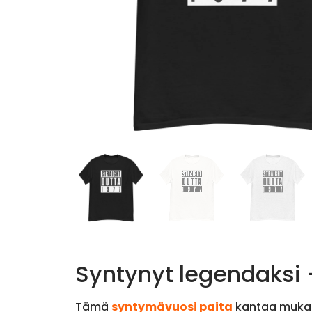
Syntynyt legendaksi –
Tämä
syntymävuosi paita
kantaa mukana