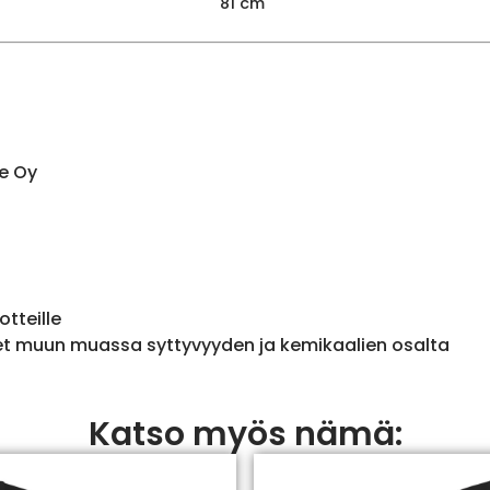
81 cm
e Oy
otteille
et muun muassa syttyvyyden ja kemikaalien osalta
Katso myös nämä: