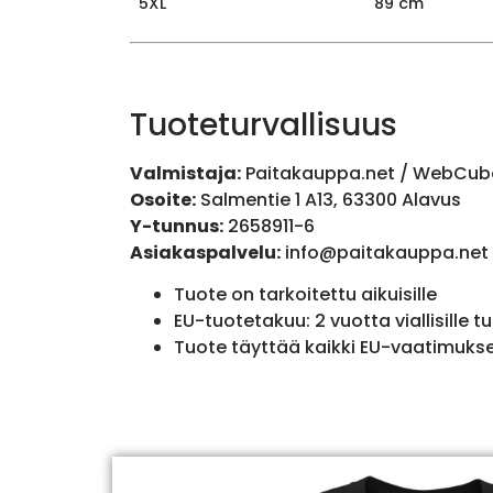
5XL
89 cm
Tuoteturvallisuus
Valmistaja:
Paitakauppa.net / WebCub
Osoite:
Salmentie 1 A13, 63300 Alavus
Y-tunnus:
2658911-6
Asiakaspalvelu:
info@paitakauppa.net
Tuote on tarkoitettu aikuisille
EU-tuotetakuu: 2 vuotta viallisille tu
Tuote täyttää kaikki EU-vaatimuks