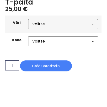
T-paita
25,00
€
Väri
Koko
Lisää Ostoskoriin