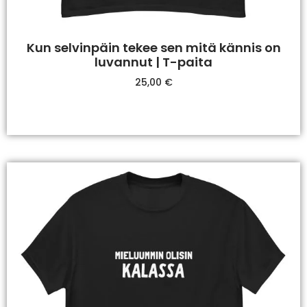
Kun selvinpäin tekee sen mitä kännis on
luvannut | T-paita
25,00
€
Valitse Vaihtoehdoista