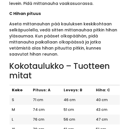
levein. Pidä mittanauha vaakasuorassa.
C Hihan pituus
Aseta mittanauhan pää kauluksen keskikohtaan
selkäpuolella, vedä sitten mittanauhaa pitkin hihan
yläsaumaa. Kun pääset olkapäähän, pidä
mittanauha paikallaan olkapäässä ja jatka
vetämistä alas hihan pituutta pitkin, kunnes
saavutat hihan reunan.
Kokotaulukko – Tuotteen
mitat
Koko
Pituus: A
Leveys: B
Hiha: C
S
71 cm
46 cm
40 cm
M
74 cm
51 cm
43 cm
L
76 cm
56 cm
47 cm