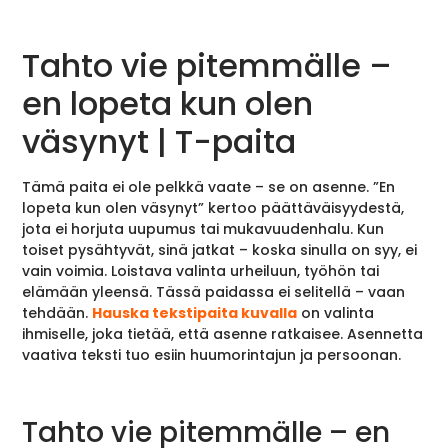
Tahto vie pitemmälle –
en lopeta kun olen
väsynyt | T-paita
Tämä paita ei ole pelkkä vaate – se on asenne. ”En
lopeta kun olen väsynyt” kertoo päättäväisyydestä,
jota ei horjuta uupumus tai mukavuudenhalu. Kun
toiset pysähtyvät, sinä jatkat – koska sinulla on syy, ei
vain voimia. Loistava valinta urheiluun, työhön tai
elämään yleensä. Tässä paidassa ei selitellä – vaan
tehdään.
Hauska tekstipaita kuvalla
on valinta
ihmiselle, joka tietää, että asenne ratkaisee. Asennetta
vaativa teksti tuo esiin huumorintajun ja persoonan.
Tahto vie pitemmälle – en