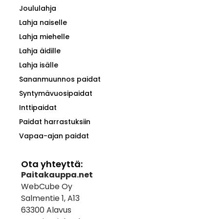
Joululahja
Lahja naiselle
Lahja miehelle
Lahja äidille
Lahja isälle
Sananmuunnos paidat
Syntymävuosipaidat
Inttipaidat
Paidat harrastuksiin
Vapaa-ajan paidat
Ota yhteyttä:
Paitakauppa.net
WebCube Oy
Salmentie 1, A13
63300 Alavus