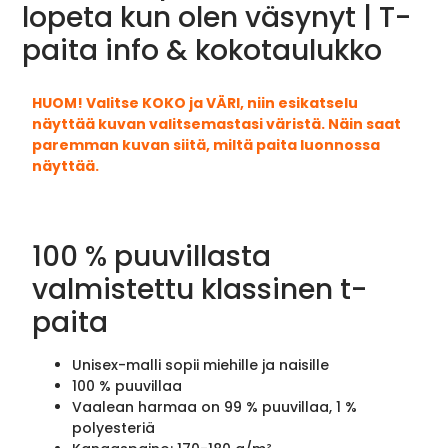
lopeta kun olen väsynyt | T-
paita info & kokotaulukko
HUOM! Valitse KOKO ja VÄRI, niin esikatselu
näyttää kuvan valitsemastasi väristä. Näin saat
paremman kuvan siitä, miltä paita luonnossa
näyttää.
100 % puuvillasta
valmistettu klassinen t-
paita
Unisex-malli sopii miehille ja naisille
100 % puuvillaa
Vaalean harmaa on 99 % puuvillaa, 1 %
polyesteriä