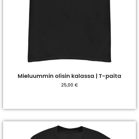
Mieluummin olisin kalassa | T-paita
25,00
€
Valitse Vaihtoehdoista