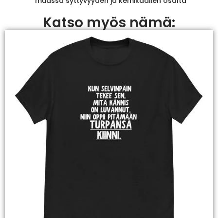
muassa syttyvyyden ja kemikaalien osalta
Katso myös nämä: