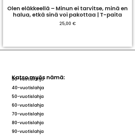
Olen eläkkeellä – Minun ei tarvitse, minä en
halua, etkä sinä voi pakottaa | T-paita
25,00
€
Valitse Vaihtoehdoista
Katso myös nämä:
30-vuotislahja
40-vuotislahja
50-vuotislahja
60-vuotislahja
70-vuotislahja
80-vuotislahja
90-vuotislahja