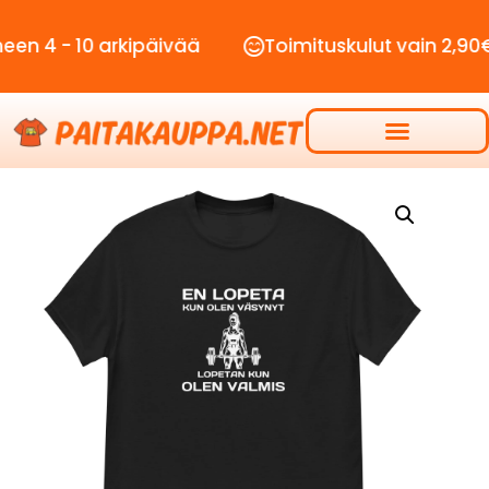
 10 arkipäivää
Toimituskulut vain 2,90€