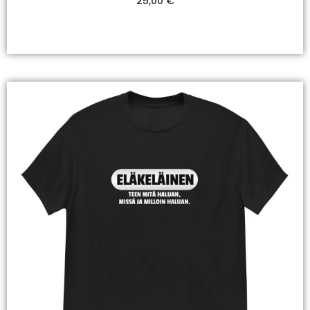
25,00
€
Valitse Vaihtoehdoista