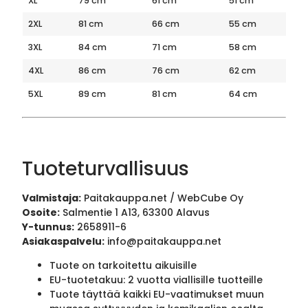
XL
79 cm
61 cm
51 cm
2XL
81 cm
66 cm
55 cm
3XL
84 cm
71 cm
58 cm
4XL
86 cm
76 cm
62 cm
5XL
89 cm
81 cm
64 cm
Tuoteturvallisuus
Valmistaja:
Paitakauppa.net / WebCube Oy
Osoite:
Salmentie 1 A13, 63300 Alavus
Y-tunnus:
2658911-6
Asiakaspalvelu:
info@paitakauppa.net
Tuote on tarkoitettu aikuisille
EU-tuotetakuu: 2 vuotta viallisille tuotteille
Tuote täyttää kaikki EU-vaatimukset muun