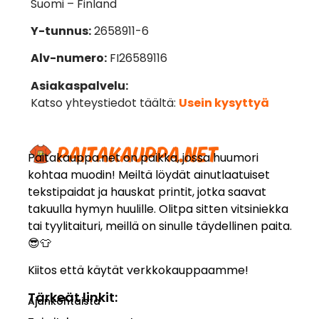
Suomi – Finland
Y-tunnus:
2658911-6
Alv-numero:
FI26589116
Asiakaspalvelu:
Katso yhteystiedot täältä:
Usein kysyttyä
Paitakauppa.net on paikka, jossa huumori
kohtaa muodin! Meiltä löydät ainutlaatuiset
tekstipaidat ja hauskat printit, jotka saavat
takuulla hymyn huulille. Olitpa sitten vitsiniekka
tai tyylitaituri, meillä on sinulle täydellinen paita.
😎👕
Kiitos että käytät verkkokauppaamme!
Tärkeät linkit:
Ajankohtaista