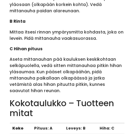
yläosaan (olkapään korkein kohta). Vedä
mittanauha paidan alareunaan.
B Rinta
Mittaa itsesi rinnan ympärysmitta kohdasta, joka on
levein. Pidä mittanauha vaakasuorassa.
C Hihan pituus
Aseta mittanauhan pää kauluksen keskikohtaan
selkäpuolella, vedä sitten mittanauhaa pitkin hihan
yläsaumaa. Kun pääset olkapäähän, pidä
mittanauha paikallaan olkapäässä ja jatka
vetämistä alas hihan pituutta pitkin, kunnes
saavutat hihan reunan.
Kokotaulukko – Tuotteen
mitat
Koko
Pituus: A
Leveys: B
Hiha: C