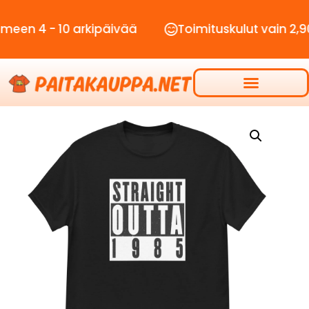
 - 10 arkipäivää
Toimituskulut vain 2,90€