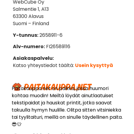
WebCube Oy
Salmentie 1, A13
63300 Alavus
Suomi – Finland
Y-tunnus:
2658911-6
Alv-numero:
FI26589116
Asiakaspalvelu:
Katso yhteystiedot täältä:
Usein kysyttyä
Paitakauppa.net on paikka, jossa huumori
kohtaa muodin! Meiltä löydät ainutlaatuiset
tekstipaidat ja hauskat printit, jotka saavat
takuulla hymyn huulille. Olitpa sitten vitsiniekka
tai tyylitaituri, meillä on sinulle täydellinen paita.
😎👕