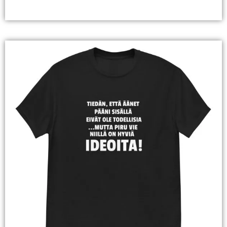
Valitse Vaihtoehdoista