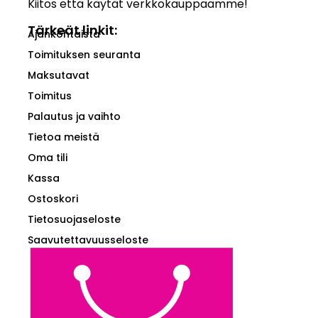
Kiitos että käytät verkkokauppaamme!
Tärkeät linkit:
Ajankohtaista
Toimituksen seuranta
Maksutavat
Toimitus
Palautus ja vaihto
Tietoa meistä
Oma tili
Kassa
Ostoskori
Tietosuojaseloste
Saavutettavuusseloste