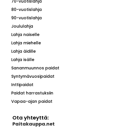
70-vuotislahja
80-vuotislahja
90-vuotislahja
Joululahja
Lahja naiselle
Lahja miehelle
Lahja äidille
Lahja isälle
Sananmuunnos paidat
Syntymävuosipaidat
Inttipaidat
Paidat harrastuksiin
Vapaa-ajan paidat
Ota yhteyttä:
Paitakauppa.net