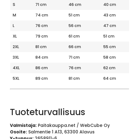
S
71 cm
46 cm
40 cm
M
74 cm
51 cm
43 cm
L
76 cm
56 cm
47 cm
XL
79 cm
61 cm
51 cm
2XL
81 cm
66 cm
55 cm
3XL
84 cm
71 cm
58 cm
4XL
86 cm
76 cm
62 cm
5XL
89 cm
81 cm
64 cm
Tuoteturvallisuus
Valmistaja:
Paitakauppa.net / WebCube Oy
Osoite:
Salmentie 1 A13, 63300 Alavus
Y-tunnus:
2658911-6