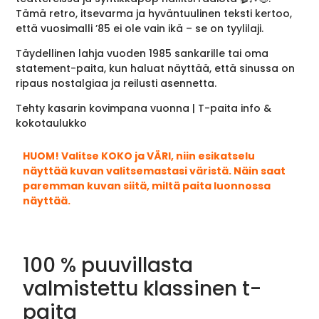
Tämä retro, itsevarma ja hyväntuulinen teksti kertoo,
että vuosimalli ’85 ei ole vain ikä – se on tyylilaji.
Täydellinen lahja vuoden 1985 sankarille tai oma
statement-paita, kun haluat näyttää, että sinussa on
ripaus nostalgiaa ja reilusti asennetta.
Tehty kasarin kovimpana vuonna | T-paita info &
kokotaulukko
HUOM! Valitse KOKO ja VÄRI, niin esikatselu
näyttää kuvan valitsemastasi väristä. Näin saat
paremman kuvan siitä, miltä paita luonnossa
näyttää.
100 % puuvillasta
valmistettu klassinen t-
paita