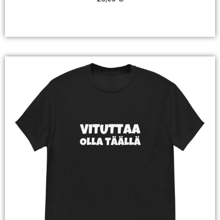
Valitse Vaihtoehdoista