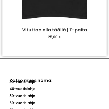
Vituttaa olla täällä | T-paita
25,00
€
Valitse Vaihtoehdoista
Katso myös nämä:
30-vuotislahja
40-vuotislahja
50-vuotislahja
60-vuotislahja