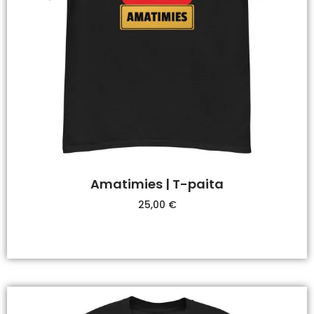
Amatimies | T-paita
25,00
€
Valitse Vaihtoehdoista