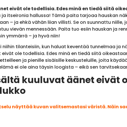
net eivät ole todellisia. Edes minä en tiedä siitä oi
aju ja itseironia hallussa! Tämä paita tarjoaa hauskan n
n – ja ehkä vähän liian villisti. Se on suunnattu niill
ieli tuntuu vievän mennessään. Paita tuo esiin hauskan ja
in ymmärrä – ja hyvä niin!
i niihin tilanteisiin, kun haluat keventää tunnelmaa ja n
 eivät ole todellisia. Edes minä en tiedä siitä oikeastaa
tteilleen ja pienille sisäisille keskusteluille, joita käy
elämä ei ole aina täysin loogista – eikä sen tarvitsekaan
ältä kuuluvat äänet eivät ol
ulukko
atselu näyttää kuvan valitsemastasi väristä. Näin s