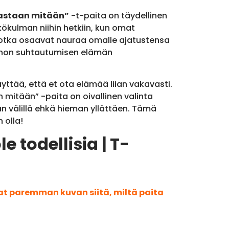
keastaan mitään”
-t-paita on täydellinen
äkökulman niihin hetkiin, kun omat
e, jotka osaavat nauraa omalle ajatustensa
 rennon suhtautumisen elämän
äyttää, että et ota elämää liian vakavasti.
n mitään” -paita on oivallinen valinta
dään välillä ehkä hieman yllättäen. Tämä
 olla!
e todellisia | T-
aat paremman kuvan siitä, miltä paita