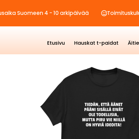
omeen 4 - 10 arkipäivää
Toimituskulut vain 2
Etusivu
Hauskat t-paidat
Äiti