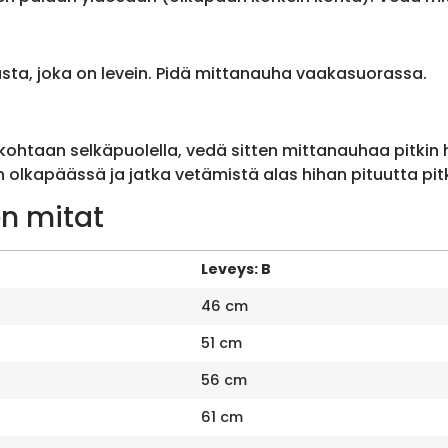
sta, joka on levein. Pidä mittanauha vaakasuorassa.
ohtaan selkäpuolella, vedä sitten mittanauhaa pitkin
olkapäässä ja jatka vetämistä alas hihan pituutta pit
n mitat
Leveys: B
46 cm
51 cm
56 cm
61 cm