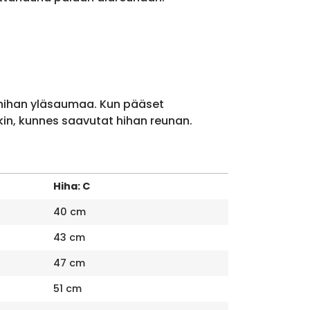
 hihan yläsaumaa. Kun pääset
kin, kunnes saavutat hihan reunan.
Hiha: C
40 cm
43 cm
47 cm
51 cm