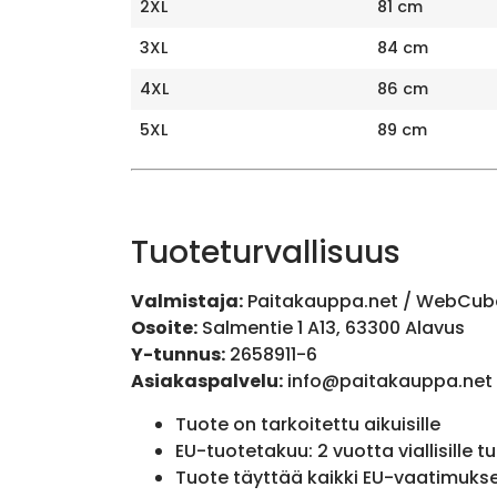
2XL
81 cm
3XL
84 cm
4XL
86 cm
5XL
89 cm
Tuoteturvallisuus
Valmistaja:
Paitakauppa.net / WebCub
Osoite:
Salmentie 1 A13, 63300 Alavus
Y-tunnus:
2658911-6
Asiakaspalvelu:
info@paitakauppa.net
Tuote on tarkoitettu aikuisille
EU-tuotetakuu: 2 vuotta viallisille tu
Tuote täyttää kaikki EU-vaatimuks