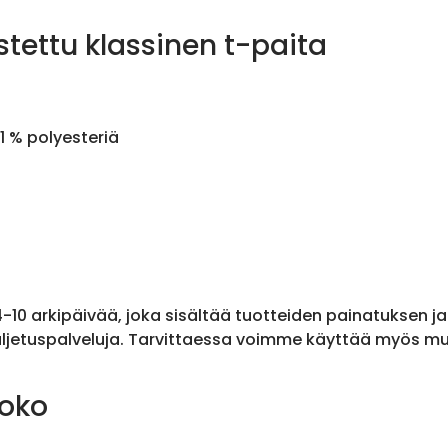
stettu klassinen t-paita
1 % polyesteriä
 4-10 arkipäivää, joka sisältää tuotteiden painatuksen j
ljetuspalveluja. Tarvittaessa voimme käyttää myös muit
koko