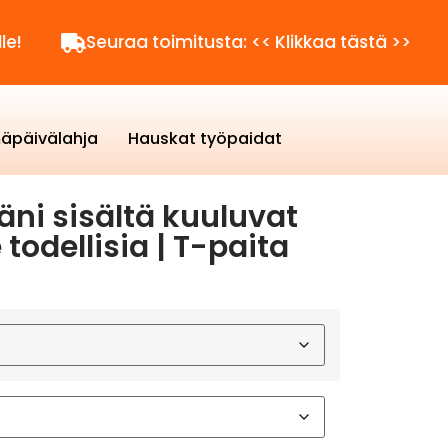
Seuraa toimitusta: << Klikkaa tästä >>
Kysyt
äpäivälahja
Hauskat työpaidat
äni sisältä kuuluvat
 todellisia | T-paita