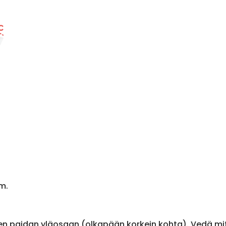
m.
en paidan yläosaan (olkapään korkein kohta). Vedä m