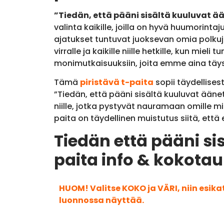
”Tiedän, että pääni sisältä kuuluvat ää
valinta kaikille, joilla on hyvä huumorint
ajatukset tuntuvat juoksevan omia polkujaa
virralle ja kaikille niille hetkille, kun m
monimutkaisuuksiin, joita emme aina täys
Tämä
piristävä t-paita
sopii täydellisest
”Tiedän, että pääni sisältä kuuluvat äänet
niille, jotka pystyvät nauramaan omille mie
paita on täydellinen muistutus siitä, että 
Tiedän että pääni sis
paita info & kokota
HUOM! Valitse KOKO ja VÄRI, niin esik
luonnossa näyttää.