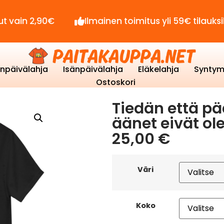
,90€
Ilmainen toimitus yli 59€ tilauksille!
enpäivälahja
Isänpäivälahja
Eläkelahja
Syntym
Ostoskori
Tiedän että pä
äänet eivät ole
25,00
€
Väri
Koko