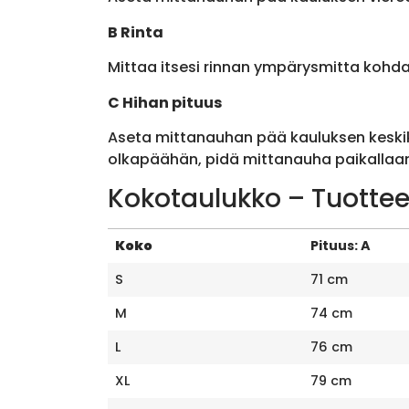
B Rinta
Mittaa itsesi rinnan ympärysmitta kohda
C Hihan pituus
Aseta mittanauhan pää kauluksen keskik
olkapäähän, pidä mittanauha paikallaan 
Kokotaulukko – Tuottee
Koko
Pituus: A
S
71 cm
M
74 cm
L
76 cm
XL
79 cm