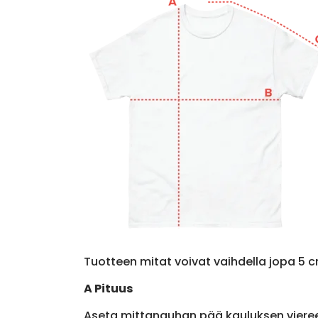
Tuotteen mitat voivat vaihdella jopa 5 c
A Pituus
Aseta mittanauhan pää kauluksen viere