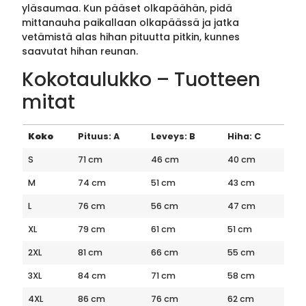
yläsaumaa. Kun pääset olkapäähän, pidä
mittanauha paikallaan olkapäässä ja jatka
vetämistä alas hihan pituutta pitkin, kunnes
saavutat hihan reunan.
Kokotaulukko – Tuotteen
mitat
Koko
Pituus: A
Leveys: B
Hiha: C
S
71 cm
46 cm
40 cm
M
74 cm
51 cm
43 cm
L
76 cm
56 cm
47 cm
XL
79 cm
61 cm
51 cm
2XL
81 cm
66 cm
55 cm
3XL
84 cm
71 cm
58 cm
4XL
86 cm
76 cm
62 cm