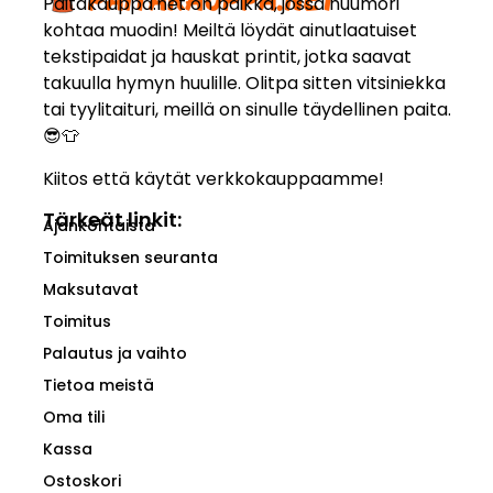
Paitakauppa.net on paikka, jossa huumori
kohtaa muodin! Meiltä löydät ainutlaatuiset
tekstipaidat ja hauskat printit, jotka saavat
takuulla hymyn huulille. Olitpa sitten vitsiniekka
tai tyylitaituri, meillä on sinulle täydellinen paita.
😎👕
Kiitos että käytät verkkokauppaamme!
Tärkeät linkit:
Ajankohtaista
Toimituksen seuranta
Maksutavat
Toimitus
Palautus ja vaihto
Tietoa meistä
Oma tili
Kassa
Ostoskori