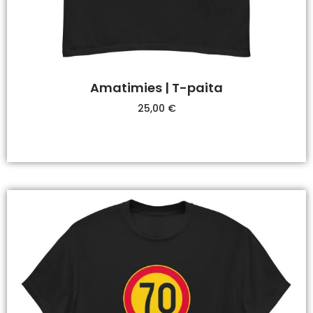
Amatimies | T-paita
25,00
€
Valitse Vaihtoehdoista