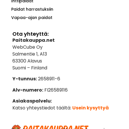
Inttipaidat
Paidat harrastuksiin
Vapaa-ajan paidat
Ota yhteyttä:
Paitakauppa.net
WebCube Oy
Salmentie 1, A13
63300 Alavus
Suomi – Finland
Y-tunnus:
2658911-6
Alv-numero:
FI26589116
Asiakaspalvelu:
Katso yhteystiedot täältä:
Usein kysyttyä