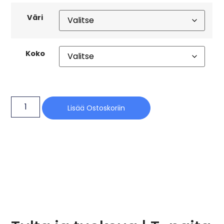
Väri
Koko
Lisää Ostoskoriin