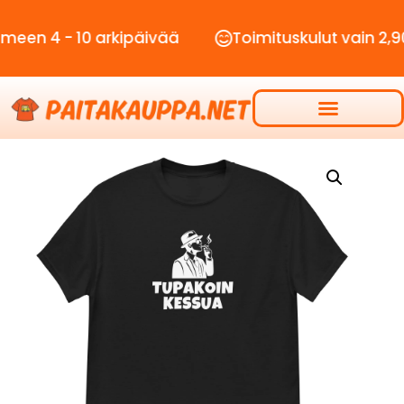
- 10 arkipäivää
Toimituskulut vain 2,90€