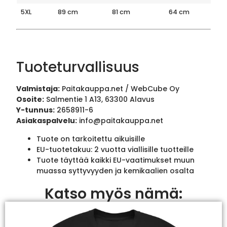
5XL
89 cm
81 cm
64 cm
Tuoteturvallisuus
Valmistaja:
Paitakauppa.net / WebCube Oy
Osoite:
Salmentie 1 A13, 63300 Alavus
Y-tunnus:
2658911-6
Asiakaspalvelu:
info@paitakauppa.net
Tuote on tarkoitettu aikuisille
EU-tuotetakuu: 2 vuotta viallisille tuotteille
Tuote täyttää kaikki EU-vaatimukset muun
muassa syttyvyyden ja kemikaalien osalta
Katso myös nämä: