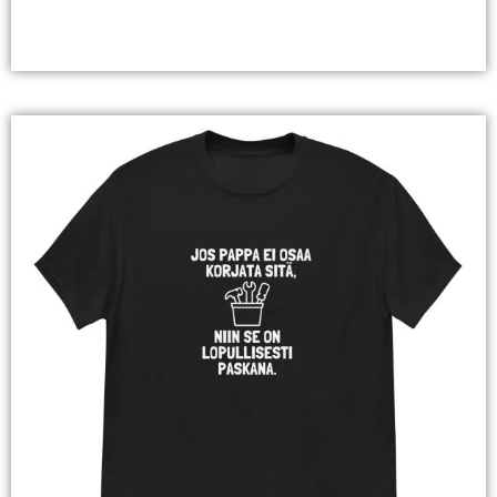
Valitse Vaihtoehdoista