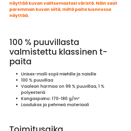
näyttää kuvan valitsemastasi väristä. Näin saat
paremman kuvan siitä, miltä paita luonnossa
näyttää.
100 % puuvillasta
valmistettu klassinen t-
paita
Unisex-malli sopii miehille ja naisille
100 % puuvillaa
Vaalean harmaa on 99 % puuvillaa, 1 %
polyesteriä
Kangaspaino: 170-180 g/m²
Laadukas ja pehmeä materiaali
Toimitusaika