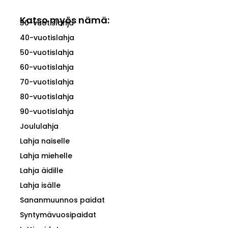
Katso myös nämä:
30-vuotislahja
40-vuotislahja
50-vuotislahja
60-vuotislahja
70-vuotislahja
80-vuotislahja
90-vuotislahja
Joululahja
Lahja naiselle
Lahja miehelle
Lahja äidille
Lahja isälle
Sananmuunnos paidat
Syntymävuosipaidat