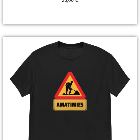
25,00
€
Valitse Vaihtoehdoista