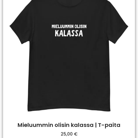
Mieluummin olisin kalassa | T-paita
25,00
€