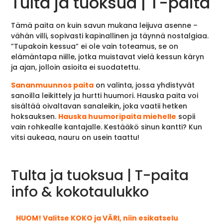
Tulta ja tuoksua | T-paita
Tämä paita on kuin savun mukana leijuva asenne –
vähän villi, sopivasti kapinallinen ja täynnä nostalgiaa.
”Tupakoin kessua” ei ole vain toteamus, se on
elämäntapa niille, jotka muistavat vielä kessun käryn
ja ajan, jolloin asioita ei suodatettu.
Sananmuunnos paita
on valinta, jossa yhdistyvät
sanoilla leikittely ja hurtti huumori. Hauska paita voi
sisältää oivaltavan sanaleikin, joka vaatii hetken
hoksauksen.
Hauska huumoripaita miehelle
sopii
vain rohkealle kantajalle. Kestääkö sinun kantti? Kun
vitsi aukeaa, nauru on usein taattu!
Tulta ja tuoksua | T-paita
info & kokotaulukko
HUOM! Valitse KOKO ja VÄRI, niin esikatselu