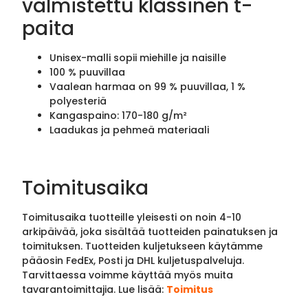
valmistettu klassinen t-
paita
Unisex-malli sopii miehille ja naisille
100 % puuvillaa
Vaalean harmaa on 99 % puuvillaa, 1 %
polyesteriä
Kangaspaino: 170-180 g/m²
Laadukas ja pehmeä materiaali
Toimitusaika
Toimitusaika tuotteille yleisesti on noin 4-10
arkipäivää, joka sisältää tuotteiden painatuksen ja
toimituksen. Tuotteiden kuljetukseen käytämme
pääosin FedEx, Posti ja DHL kuljetuspalveluja.
Tarvittaessa voimme käyttää myös muita
tavarantoimittajia. Lue lisää:
Toimitus