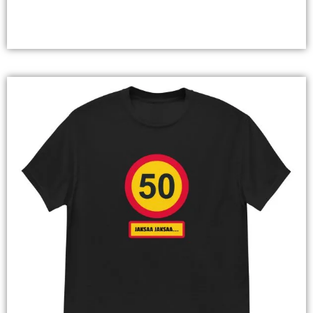
Valitse Vaihtoehdoista