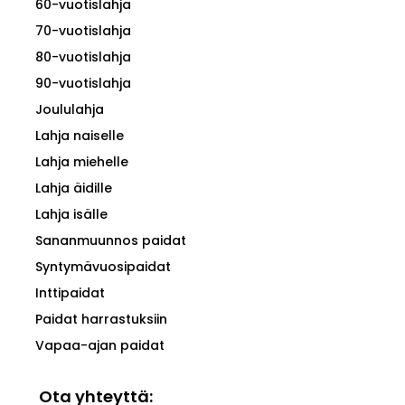
60-vuotislahja
70-vuotislahja
80-vuotislahja
90-vuotislahja
Joululahja
Lahja naiselle
Lahja miehelle
Lahja äidille
Lahja isälle
Sananmuunnos paidat
Syntymävuosipaidat
Inttipaidat
Paidat harrastuksiin
Vapaa-ajan paidat
Ota yhteyttä: