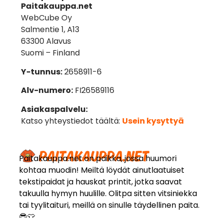
Paitakauppa.net
WebCube Oy
Salmentie 1, A13
63300 Alavus
Suomi – Finland
Y-tunnus:
2658911-6
Alv-numero:
FI26589116
Asiakaspalvelu:
Katso yhteystiedot täältä:
Usein kysyttyä
Paitakauppa.net on paikka, jossa huumori
kohtaa muodin! Meiltä löydät ainutlaatuiset
tekstipaidat ja hauskat printit, jotka saavat
takuulla hymyn huulille. Olitpa sitten vitsiniekka
tai tyylitaituri, meillä on sinulle täydellinen paita.
😎👕