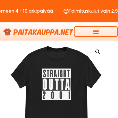
 - 10 arkipäivää
Toimituskulut vain 2,90€