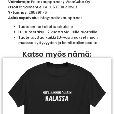
Valmistaja:
Paitakauppa.net / WebCube Oy
Osoite:
Salmentie 1 A13, 63300 Alavus
Y-tunnus:
2658911-6
Asiakaspalvelu:
info@paitakauppa.net
Tuote on tarkoitettu aikuisille
EU-tuotetakuu: 2 vuotta viallisille tuotteille
Tuote täyttää kaikki EU-vaatimukset muun
muassa syttyvyyden ja kemikaalien osalta
Katso myös nämä: