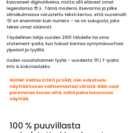
kasvaneet diginatiiveina, mutta silti eläneet omat
legendansa 😎📱. Tämä moderni, itsevarma ja pilke
silmäkulmassa varustettu teksti kertoo, että vuosimalli
’01 on enemmän kuin numero – se on sukupolvi, joka
tekee omat säännöt.
Täydellinen lahja vuoden 2001 tähdelle tai oma
statement-paita, kun haluat kantaa syntymävuottasi
ylpeästi ja tyylillä.
Uuden vuosituhannen tyyliä – vuodesta ’01 | T-paita
info & kokotaulukko
HUOM! Valitse KOKO ja VÄRI, niin esikatselu
näyttää kuvan valitsemastasi väristä. Näin saat
paremman kuvan siitä, miltä paita luonnossa
näyttää.
100 % puuvillasta