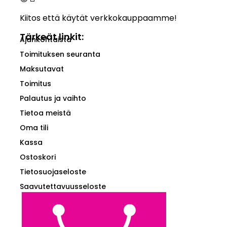
Kiitos että käytät verkkokauppaamme!
Tärkeät linkit:
Ajankohtaista
Toimituksen seuranta
Maksutavat
Toimitus
Palautus ja vaihto
Tietoa meistä
Oma tili
Kassa
Ostoskori
Tietosuojaseloste
Saavutettavuusseloste