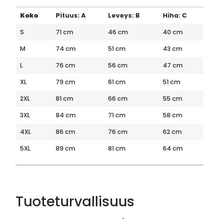
Koko
Pituus: A
Leveys: B
Hiha: C
S
71 cm
46 cm
40 cm
M
74 cm
51 cm
43 cm
L
76 cm
56 cm
47 cm
XL
79 cm
61 cm
51 cm
2XL
81 cm
66 cm
55 cm
3XL
84 cm
71 cm
58 cm
4XL
86 cm
76 cm
62 cm
5XL
89 cm
81 cm
64 cm
Tuoteturvallisuus