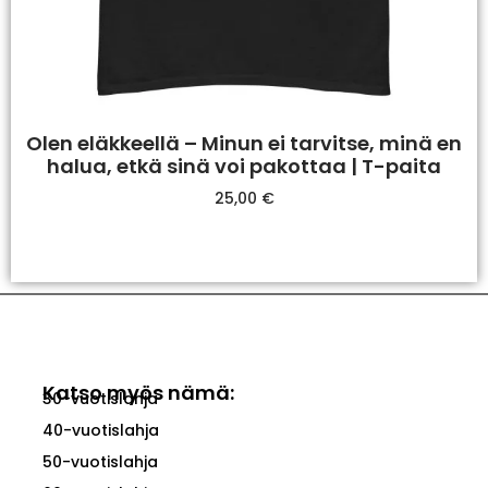
Olen eläkkeellä – Minun ei tarvitse, minä en
halua, etkä sinä voi pakottaa | T-paita
25,00
€
Valitse Vaihtoehdoista
Katso myös nämä:
30-vuotislahja
40-vuotislahja
50-vuotislahja