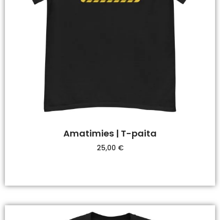
Amatimies | T-paita
25,00
€
Valitse Vaihtoehdoista