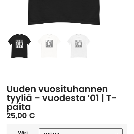
Uuden vuosituhannen
tyyliä – vuodesta ’01 | T-
paita
25,00
€
Väri