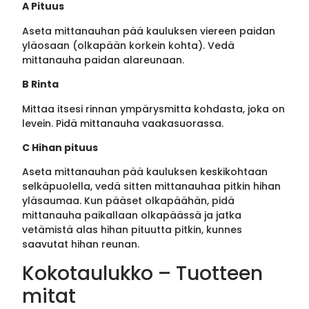
A Pituus
Aseta mittanauhan pää kauluksen viereen paidan
yläosaan (olkapään korkein kohta). Vedä
mittanauha paidan alareunaan.
B Rinta
Mittaa itsesi rinnan ympärysmitta kohdasta, joka on
levein. Pidä mittanauha vaakasuorassa.
C Hihan pituus
Aseta mittanauhan pää kauluksen keskikohtaan
selkäpuolella, vedä sitten mittanauhaa pitkin hihan
yläsaumaa. Kun pääset olkapäähän, pidä
mittanauha paikallaan olkapäässä ja jatka
vetämistä alas hihan pituutta pitkin, kunnes
saavutat hihan reunan.
Kokotaulukko – Tuotteen
mitat