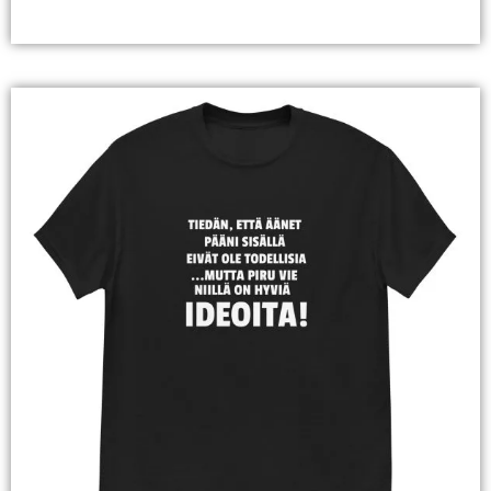
Valitse Vaihtoehdoista