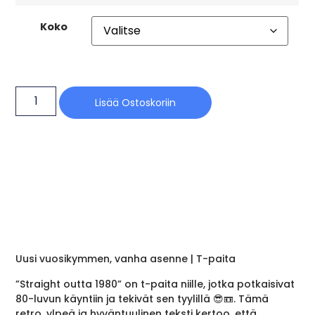
Koko
Lisää Ostoskoriin
Uusi vuosikymmen, vanha asenne | T-paita
”Straight outta 1980” on t-paita niille, jotka potkaisivat
80-luvun käyntiin ja tekivät sen tyylillä 😎📼. Tämä
retro, ylpeä ja hyväntuulinen teksti kertoo, että