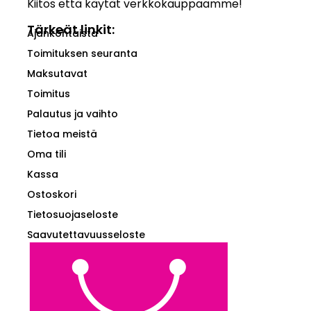
Kiitos että käytät verkkokauppaamme!
Tärkeät linkit:
Ajankohtaista
Toimituksen seuranta
Maksutavat
Toimitus
Palautus ja vaihto
Tietoa meistä
Oma tili
Kassa
Ostoskori
Tietosuojaseloste
Saavutettavuusseloste