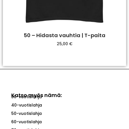
50 – Hidasta vauhtia | T-paita
25,00
€
Valitse Vaihtoehdoista
Katso myös nämä:
30-vuotislahja
40-vuotislahja
50-vuotislahja
60-vuotislahja