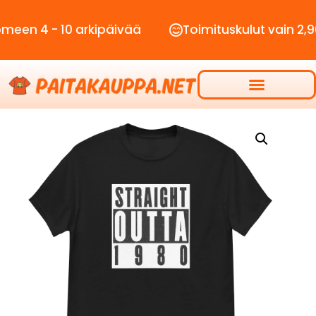
 - 10 arkipäivää
Toimituskulut vain 2,90€