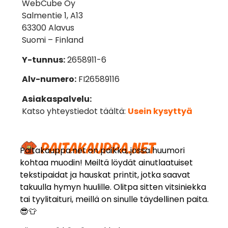
WebCube Oy
Salmentie 1, A13
63300 Alavus
Suomi – Finland
Y-tunnus:
2658911-6
Alv-numero:
FI26589116
Asiakaspalvelu:
Katso yhteystiedot täältä:
Usein kysyttyä
Paitakauppa.net on paikka, jossa huumori
kohtaa muodin! Meiltä löydät ainutlaatuiset
tekstipaidat ja hauskat printit, jotka saavat
takuulla hymyn huulille. Olitpa sitten vitsiniekka
tai tyylitaituri, meillä on sinulle täydellinen paita.
😎👕