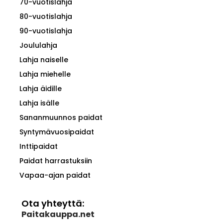
70-vuotislahja
80-vuotislahja
90-vuotislahja
Joululahja
Lahja naiselle
Lahja miehelle
Lahja äidille
Lahja isälle
Sananmuunnos paidat
Syntymävuosipaidat
Inttipaidat
Paidat harrastuksiin
Vapaa-ajan paidat
Ota yhteyttä:
Paitakauppa.net