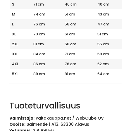
S
71 cm
46 cm
40 cm
M
74 cm
51 cm
43 cm
L
76 cm
56 cm
47 cm
XL
79 cm
61 cm
51 cm
2XL
81 cm
66 cm
55 cm
3XL
84 cm
71 cm
58 cm
4XL
86 cm
76 cm
62 cm
5XL
89 cm
81 cm
64 cm
Tuoteturvallisuus
Valmistaja:
Paitakauppa.net / WebCube Oy
Osoite:
Salmentie 1 A13, 63300 Alavus
Y-tunnus:
2658911-6