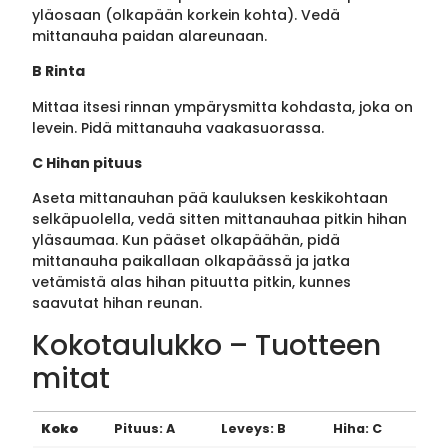
yläosaan (olkapään korkein kohta). Vedä
mittanauha paidan alareunaan.
B Rinta
Mittaa itsesi rinnan ympärysmitta kohdasta, joka on
levein. Pidä mittanauha vaakasuorassa.
C Hihan pituus
Aseta mittanauhan pää kauluksen keskikohtaan
selkäpuolella, vedä sitten mittanauhaa pitkin hihan
yläsaumaa. Kun pääset olkapäähän, pidä
mittanauha paikallaan olkapäässä ja jatka
vetämistä alas hihan pituutta pitkin, kunnes
saavutat hihan reunan.
Kokotaulukko – Tuotteen
mitat
Koko
Pituus: A
Leveys: B
Hiha: C