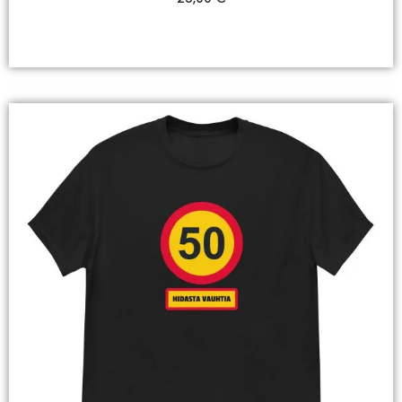
Valitse Vaihtoehdoista