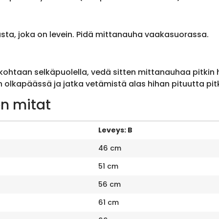
sta, joka on levein. Pidä mittanauha vaakasuorassa.
ohtaan selkäpuolella, vedä sitten mittanauhaa pitkin
olkapäässä ja jatka vetämistä alas hihan pituutta pit
n mitat
Leveys: B
46 cm
51 cm
56 cm
61 cm