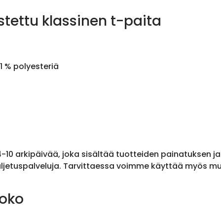
stettu klassinen t-paita
1 % polyesteriä
 4-10 arkipäivää, joka sisältää tuotteiden painatuksen j
ljetuspalveluja. Tarvittaessa voimme käyttää myös muit
koko