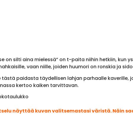
e on silti aina mielessä” on t-paita niihin hetkiin, kun y
ahkaisille, vaan niille, joiden huumori on ronskia ja sid
e tästä paidasta täydellisen lahjan parhaalle kaverille, 
 rinnassa kertoo kaiken tarvittavan.
 kokotaulukko
atselu näyttää kuvan valitsemastasi väristä. Näin s