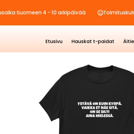
uomeen 4 - 10 arkipäivää
Toimituskulut vain 
Etusivu
Hauskat t-paidat
Äiti