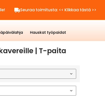
Seuraa toimitusta: << Klikkaa tästä >>
Kysy
äpäivälahja
Hauskat työpaidat
kavereille | T-paita