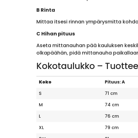
B Rinta
Mittaa itsesi rinnan ympärysmitta kohda
C Hihan pituus
Aseta mittanauhan pää kauluksen keskik
olkapäähän, pidä mittanauha paikallaan 
Kokotaulukko – Tuottee
Koko
Pituus: A
S
71 cm
M
74 cm
L
76 cm
XL
79 cm