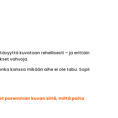
stävyyttä kuvataan rehellisesti – ja erittäin
okset vahvoja.
jonka kanssa mikään aihe ei ole tabu. Sopii
aat paremman kuvan siitä, miltä paita