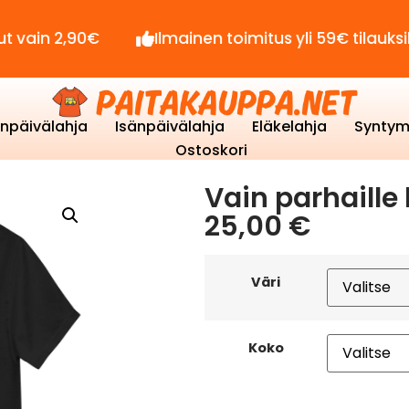
2,90€
Ilmainen toimitus yli 59€ tilauksille!
enpäivälahja
Isänpäivälahja
Eläkelahja
Syntym
Ostoskori
Vain parhaille 
25,00
€
Väri
Koko