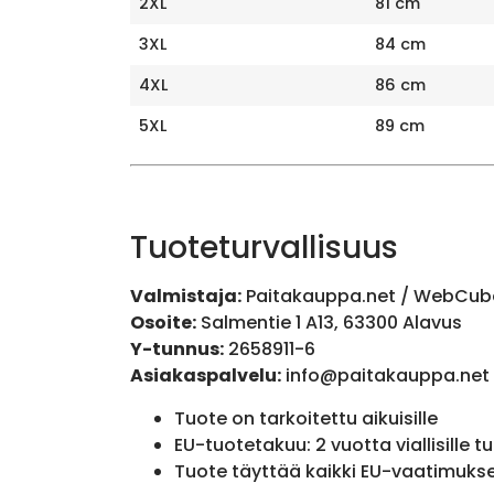
2XL
81 cm
3XL
84 cm
4XL
86 cm
5XL
89 cm
Tuoteturvallisuus
Valmistaja:
Paitakauppa.net / WebCub
Osoite:
Salmentie 1 A13, 63300 Alavus
Y-tunnus:
2658911-6
Asiakaspalvelu:
info@paitakauppa.net
Tuote on tarkoitettu aikuisille
EU-tuotetakuu: 2 vuotta viallisille tu
Tuote täyttää kaikki EU-vaatimuks