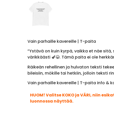
Vain parhaille kavereille | T-paita
”Ystävä on kuin kyrpä, vaikka et näe sitä, s
värikkäästi 🍆😂. Tämä paita ei ole herkkän
Räikeän rehellinen ja hulvaton teksti teke
bileisiin, mökille tai hetkiin, jolloin teksti
Vain parhaille kavereille | T-paita info &
HUOM! Valitse KOKO ja VÄRI, niin esik
luonnossa näyttää.