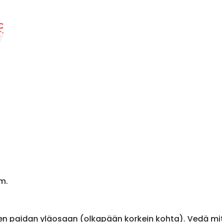
m.
en paidan yläosaan (olkapään korkein kohta). Vedä m