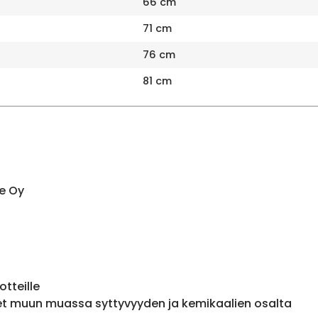
66 cm
71 cm
76 cm
81 cm
e Oy
otteille
et muun muassa syttyvyyden ja kemikaalien osalta