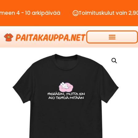
- 10 arkipäivää
Toimituskulut vain 2,90€