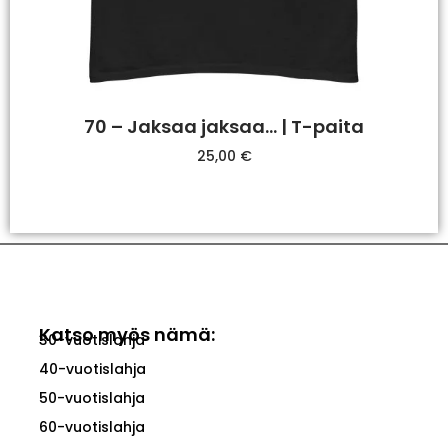
70 – Jaksaa jaksaa… | T-paita
25,00
€
Valitse Vaihtoehdoista
Katso myös nämä:
30-vuotislahja
40-vuotislahja
50-vuotislahja
60-vuotislahja