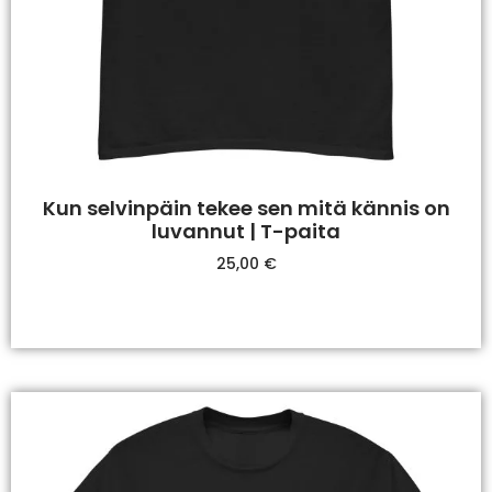
Kun selvinpäin tekee sen mitä kännis on
luvannut | T-paita
25,00
€
Valitse Vaihtoehdoista