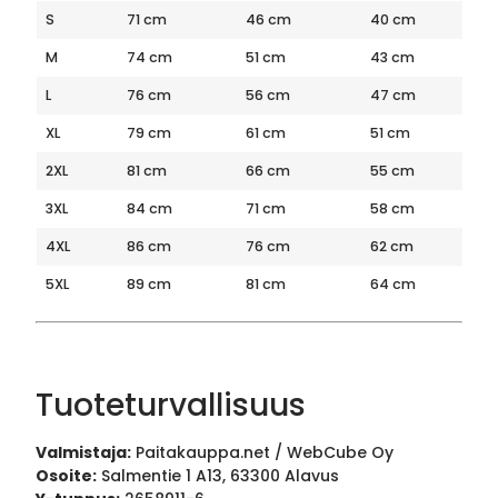
S
71 cm
46 cm
40 cm
M
74 cm
51 cm
43 cm
L
76 cm
56 cm
47 cm
XL
79 cm
61 cm
51 cm
2XL
81 cm
66 cm
55 cm
3XL
84 cm
71 cm
58 cm
4XL
86 cm
76 cm
62 cm
5XL
89 cm
81 cm
64 cm
Tuoteturvallisuus
Valmistaja:
Paitakauppa.net / WebCube Oy
Osoite:
Salmentie 1 A13, 63300 Alavus