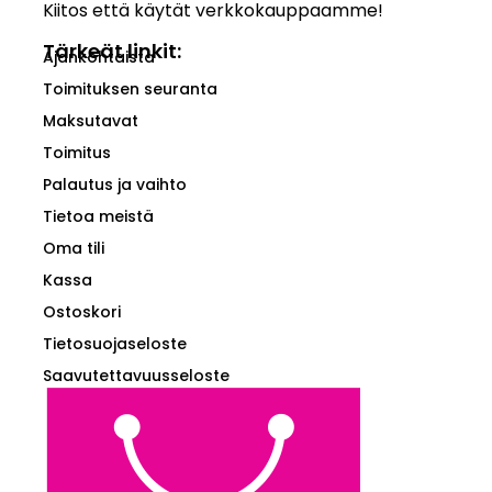
Kiitos että käytät verkkokauppaamme!
Tärkeät linkit:
Ajankohtaista
Toimituksen seuranta
Maksutavat
Toimitus
Palautus ja vaihto
Tietoa meistä
Oma tili
Kassa
Ostoskori
Tietosuojaseloste
Saavutettavuusseloste