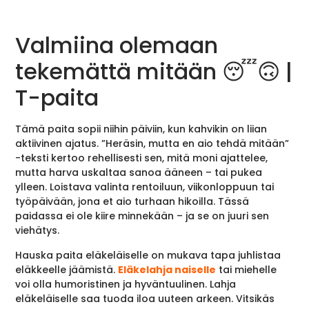
Valmiina olemaan
tekemättä mitään 😴🙃 |
T-paita
Tämä paita sopii niihin päiviin, kun kahvikin on liian
aktiivinen ajatus. ”Heräsin, mutta en aio tehdä mitään”
-teksti kertoo rehellisesti sen, mitä moni ajattelee,
mutta harva uskaltaa sanoa ääneen – tai pukea
ylleen. Loistava valinta rentoiluun, viikonloppuun tai
työpäivään, jona et aio turhaan hikoilla. Tässä
paidassa ei ole kiire minnekään – ja se on juuri sen
viehätys.
Hauska paita eläkeläiselle on mukava tapa juhlistaa
eläkkeelle jäämistä.
Eläkelahja naiselle
tai miehelle
voi olla humoristinen ja hyväntuulinen. Lahja
eläkeläiselle saa tuoda iloa uuteen arkeen. Vitsikäs