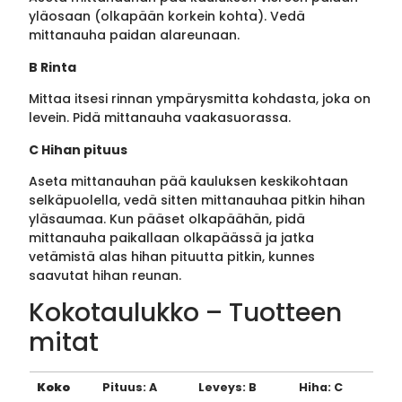
yläosaan (olkapään korkein kohta). Vedä
mittanauha paidan alareunaan.
B Rinta
Mittaa itsesi rinnan ympärysmitta kohdasta, joka on
levein. Pidä mittanauha vaakasuorassa.
C Hihan pituus
Aseta mittanauhan pää kauluksen keskikohtaan
selkäpuolella, vedä sitten mittanauhaa pitkin hihan
yläsaumaa. Kun pääset olkapäähän, pidä
mittanauha paikallaan olkapäässä ja jatka
vetämistä alas hihan pituutta pitkin, kunnes
saavutat hihan reunan.
Kokotaulukko – Tuotteen
mitat
Koko
Pituus: A
Leveys: B
Hiha: C