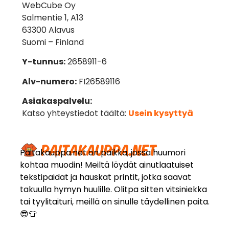
WebCube Oy
Salmentie 1, A13
63300 Alavus
Suomi – Finland
Y-tunnus:
2658911-6
Alv-numero:
FI26589116
Asiakaspalvelu:
Katso yhteystiedot täältä:
Usein kysyttyä
Paitakauppa.net on paikka, jossa huumori
kohtaa muodin! Meiltä löydät ainutlaatuiset
tekstipaidat ja hauskat printit, jotka saavat
takuulla hymyn huulille. Olitpa sitten vitsiniekka
tai tyylitaituri, meillä on sinulle täydellinen paita.
😎👕