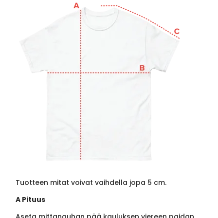
Tuotteen mitat voivat vaihdella jopa 5 cm.
A Pituus
Aseta mittanauhan pää kauluksen viereen paidan