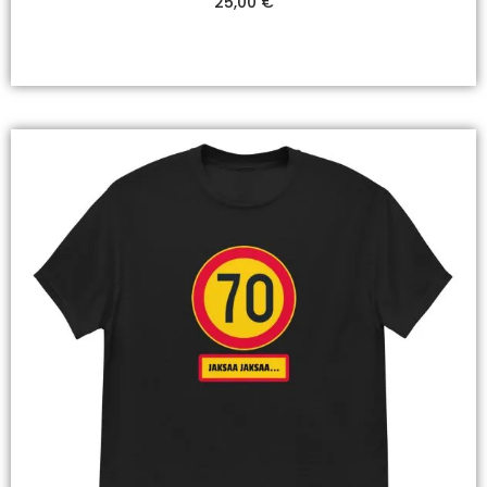
25,00
€
Valitse Vaihtoehdoista