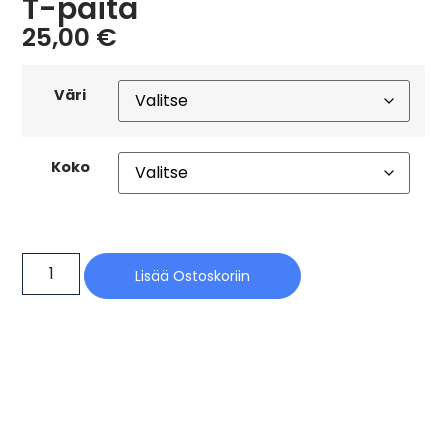
T-paita
25,00
€
Väri
Koko
Lisää Ostoskoriin