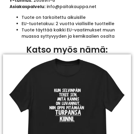
Y-tunnus:
2658911-6
Asiakaspalvelu:
info@paitakauppa.net
Tuote on tarkoitettu aikuisille
EU-tuotetakuu: 2 vuotta viallisille tuotteille
Tuote täyttää kaikki EU-vaatimukset muun
muassa syttyvyyden ja kemikaalien osalta
Katso myös nämä: