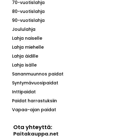
70-vuotislahja
80-vuotislahja
90-vuotislahja
Joululahja
Lahja naiselle
Lahja miehelle
Lahja äidille
Lahja isälle
Sananmuunnos paidat
Syntymävuosipaidat
Inttipaidat
Paidat harrastuksiin
Vapaa-ajan paidat
Ota yhteyttä:
Paitakauppa.net