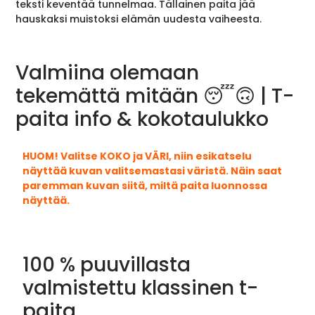
teksti keventää tunnelmaa. Tällainen paita jää
hauskaksi muistoksi elämän uudesta vaiheesta.
Valmiina olemaan
tekemättä mitään 😴🙃 | T-
paita info & kokotaulukko
HUOM! Valitse KOKO ja VÄRI, niin esikatselu
näyttää kuvan valitsemastasi väristä. Näin saat
paremman kuvan siitä, miltä paita luonnossa
näyttää.
100 % puuvillasta
valmistettu klassinen t-
paita