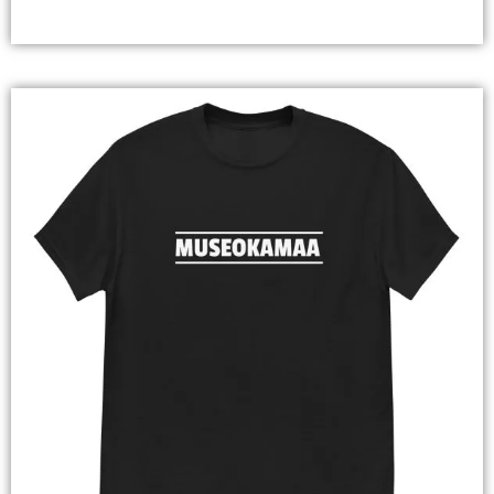
Valitse Vaihtoehdoista