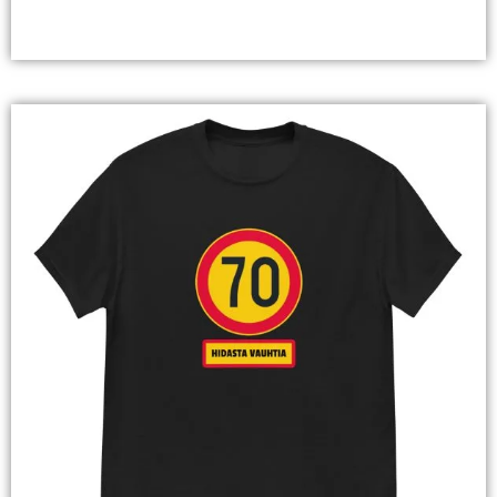
Valitse Vaihtoehdoista