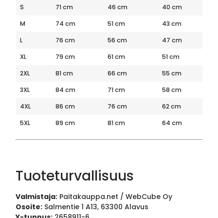
S
71 cm
46 cm
40 cm
M
74 cm
51 cm
43 cm
L
76 cm
56 cm
47 cm
XL
79 cm
61 cm
51 cm
2XL
81 cm
66 cm
55 cm
3XL
84 cm
71 cm
58 cm
4XL
86 cm
76 cm
62 cm
5XL
89 cm
81 cm
64 cm
Tuoteturvallisuus
Valmistaja:
Paitakauppa.net / WebCube Oy
Osoite:
Salmentie 1 A13, 63300 Alavus
Y-tunnus:
2658911-6