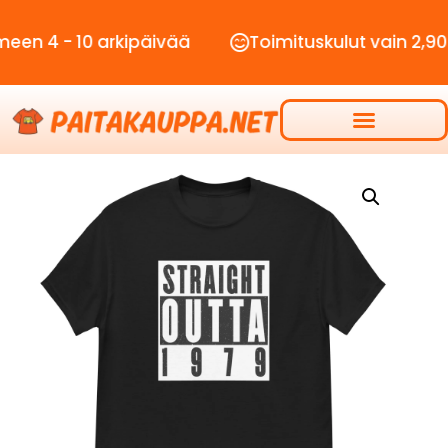
- 10 arkipäivää
Toimituskulut vain 2,90€