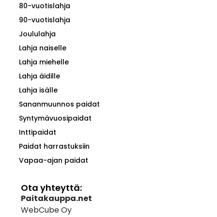
80-vuotislahja
90-vuotislahja
Joululahja
Lahja naiselle
Lahja miehelle
Lahja äidille
Lahja isälle
Sananmuunnos paidat
Syntymävuosipaidat
Inttipaidat
Paidat harrastuksiin
Vapaa-ajan paidat
Ota yhteyttä:
Paitakauppa.net
WebCube Oy