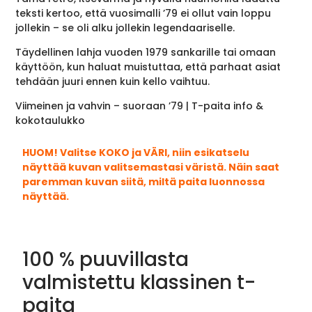
teksti kertoo, että vuosimalli ’79 ei ollut vain loppu
jollekin – se oli alku jollekin legendaariselle.
Täydellinen lahja vuoden 1979 sankarille tai omaan
käyttöön, kun haluat muistuttaa, että parhaat asiat
tehdään juuri ennen kuin kello vaihtuu.
Viimeinen ja vahvin – suoraan ’79 | T-paita info &
kokotaulukko
HUOM! Valitse KOKO ja VÄRI, niin esikatselu
näyttää kuvan valitsemastasi väristä. Näin saat
paremman kuvan siitä, miltä paita luonnossa
näyttää.
100 % puuvillasta
valmistettu klassinen t-
paita