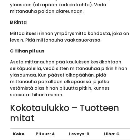
yläosaan (olkapään korkein kohta). Vedä
mittanauha paidan alareunaan.
B Rinta
Mittaa itsesi rinnan ympärysmitta kohdasta, joka on
levein. Pidä mittanauha vaakasuorassa.
C Hihan pituus
Aseta mittanauhan pää kauluksen keskikohtaan
selkäpuolella, vedä sitten mittanauhaa pitkin hihan
yläsaumaa. Kun pääset olkapäähän, pidä
mittanauha paikallaan olkapäässä ja jatka
vetämistä alas hihan pituutta pitkin, kunnes
saavutat hihan reunan.
Kokotaulukko – Tuotteen
mitat
Koko
Pituus: A
Leveys: B
Hiha: C