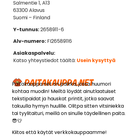
Salmentie 1, A13
63300 Alavus
Suomi – Finland
Y-tunnus:
2658911-6
Alv-numero:
FI26589116
Asiakaspalvelu:
Katso yhteystiedot täältä:
Usein kysyttyä
Paitakauppa.net on paikka, jossa huumori
kohtaa muodin! Meiltä löydät ainutlaatuiset
tekstipaidat ja hauskat printit, jotka saavat
takuulla hymyn huulille. Olitpa sitten vitsiniekka
tai tyylitaituri, meillä on sinulle täydellinen paita.
😎👕
Kiitos että käytät verkkokauppaamme!