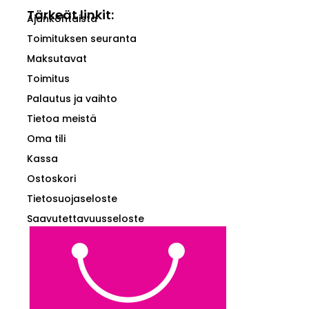
Tärkeät linkit:
Ajankohtaista
Toimituksen seuranta
Maksutavat
Toimitus
Palautus ja vaihto
Tietoa meistä
Oma tili
Kassa
Ostoskori
Tietosuojaseloste
Saavutettavuusseloste