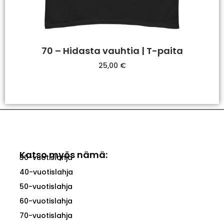
70 – Hidasta vauhtia | T-paita
25,00
€
Valitse Vaihtoehdoista
Katso myös nämä:
30-vuotislahja
40-vuotislahja
50-vuotislahja
60-vuotislahja
70-vuotislahja