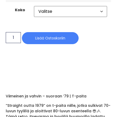
Koko
Lisää Ostoskoriin
Viimeinen ja vahvin – suoraan ’79 | T-paita
”Straight outta 1979” on t-paita niille, jotka sulkivat 70-
luvun tyylillä ja aloittivat 80-luvun asenteella 😎🎶.
Tämä retro, itsevarma ja hyvällä huumorilla ladattu