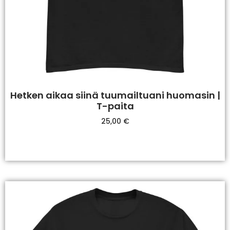
Hetken aikaa siinä tuumailtuani huomasin |
T-paita
25,00
€
Valitse Vaihtoehdoista