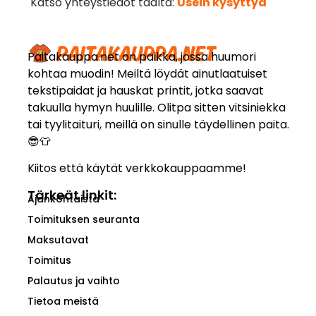
Katso yhteystiedot täältä:
Usein kysyttyä
Paitakauppa.net on paikka, jossa huumori
kohtaa muodin! Meiltä löydät ainutlaatuiset
tekstipaidat ja hauskat printit, jotka saavat
takuulla hymyn huulille. Olitpa sitten vitsiniekka
tai tyylitaituri, meillä on sinulle täydellinen paita.
😎👕
Kiitos että käytät verkkokauppaamme!
Tärkeät linkit:
Ajankohtaista
Toimituksen seuranta
Maksutavat
Toimitus
Palautus ja vaihto
Tietoa meistä