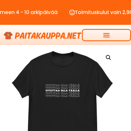
- 10 arkipäivää
Toimituskulut vain 2,90€