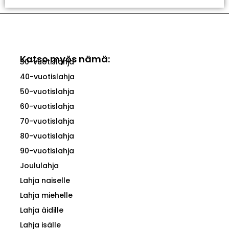
Katso myös nämä:
30-vuotislahja
40-vuotislahja
50-vuotislahja
60-vuotislahja
70-vuotislahja
80-vuotislahja
90-vuotislahja
Joululahja
Lahja naiselle
Lahja miehelle
Lahja äidille
Lahja isälle