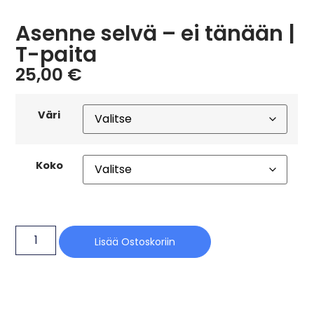
Asenne selvä – ei tänään |
T-paita
25,00
€
Väri
Koko
Lisää Ostoskoriin