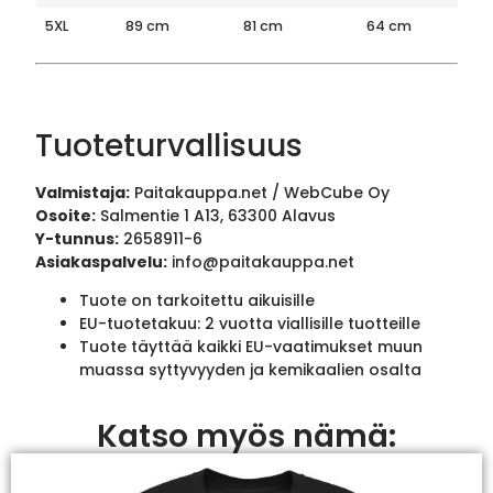
5XL
89 cm
81 cm
64 cm
Tuoteturvallisuus
Valmistaja:
Paitakauppa.net / WebCube Oy
Osoite:
Salmentie 1 A13, 63300 Alavus
Y-tunnus:
2658911-6
Asiakaspalvelu:
info@paitakauppa.net
Tuote on tarkoitettu aikuisille
EU-tuotetakuu: 2 vuotta viallisille tuotteille
Tuote täyttää kaikki EU-vaatimukset muun
muassa syttyvyyden ja kemikaalien osalta
Katso myös nämä: