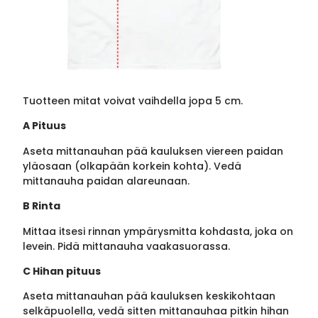
Tuotteen mitat voivat vaihdella jopa 5 cm.
A Pituus
Aseta mittanauhan pää kauluksen viereen paidan
yläosaan (olkapään korkein kohta). Vedä
mittanauha paidan alareunaan.
B Rinta
Mittaa itsesi rinnan ympärysmitta kohdasta, joka on
levein. Pidä mittanauha vaakasuorassa.
C Hihan pituus
Aseta mittanauhan pää kauluksen keskikohtaan
selkäpuolella, vedä sitten mittanauhaa pitkin hihan