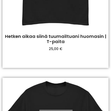
Hetken aikaa siinä tuumailtuani huomasin |
T-paita
25,00
€
Valitse Vaihtoehdoista