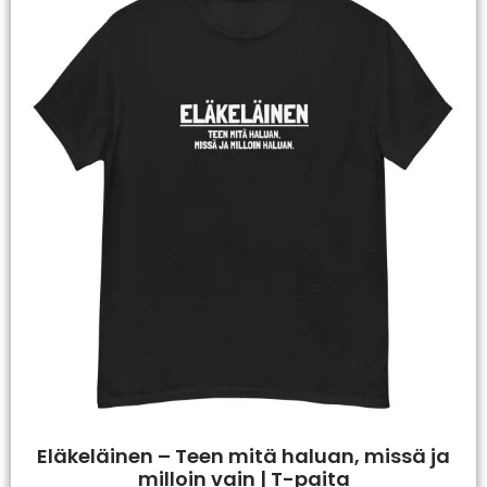
Eläkeläinen – Teen mitä haluan, missä ja
milloin vain | T-paita