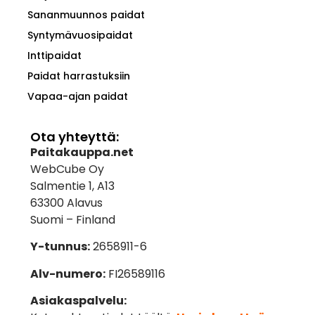
Sananmuunnos paidat
Syntymävuosipaidat
Inttipaidat
Paidat harrastuksiin
Vapaa-ajan paidat
Ota yhteyttä:
Paitakauppa.net
WebCube Oy
Salmentie 1, A13
63300 Alavus
Suomi – Finland
Y-tunnus:
2658911-6
Alv-numero:
FI26589116
Asiakaspalvelu: