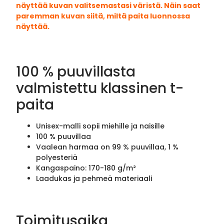
näyttää kuvan valitsemastasi väristä. Näin saat
paremman kuvan siitä, miltä paita luonnossa
näyttää.
100 % puuvillasta
valmistettu klassinen t-
paita
Unisex-malli sopii miehille ja naisille
100 % puuvillaa
Vaalean harmaa on 99 % puuvillaa, 1 %
polyesteriä
Kangaspaino: 170-180 g/m²
Laadukas ja pehmeä materiaali
Toimitusaika