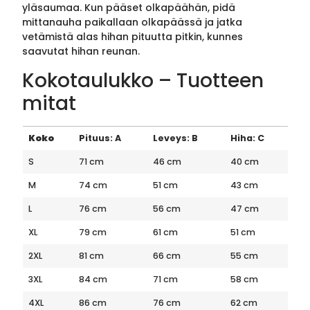
yläsaumaa. Kun pääset olkapäähän, pidä
mittanauha paikallaan olkapäässä ja jatka
vetämistä alas hihan pituutta pitkin, kunnes
saavutat hihan reunan.
Kokotaulukko – Tuotteen
mitat
Koko
Pituus: A
Leveys: B
Hiha: C
S
71 cm
46 cm
40 cm
M
74 cm
51 cm
43 cm
L
76 cm
56 cm
47 cm
XL
79 cm
61 cm
51 cm
2XL
81 cm
66 cm
55 cm
3XL
84 cm
71 cm
58 cm
4XL
86 cm
76 cm
62 cm