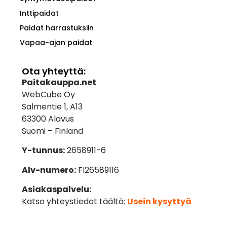
Inttipaidat
Paidat harrastuksiin
Vapaa-ajan paidat
Ota yhteyttä:
Paitakauppa.net
WebCube Oy
Salmentie 1, A13
63300 Alavus
Suomi – Finland
Y-tunnus:
2658911-6
Alv-numero:
FI26589116
Asiakaspalvelu:
Katso yhteystiedot täältä:
Usein kysyttyä