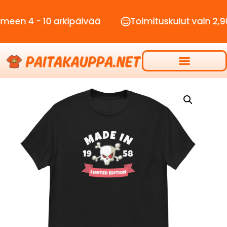
 - 10 arkipäivää
Toimituskulut vain 2,90€