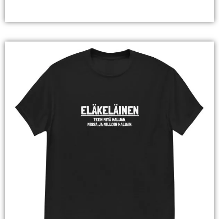
Valitse Vaihtoehdoista