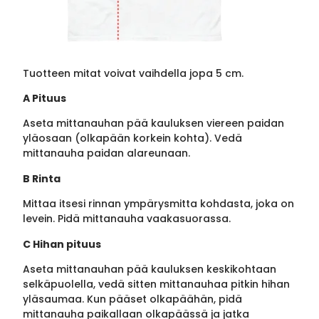
Tuotteen mitat voivat vaihdella jopa 5 cm.
A Pituus
Aseta mittanauhan pää kauluksen viereen paidan
yläosaan (olkapään korkein kohta). Vedä
mittanauha paidan alareunaan.
B Rinta
Mittaa itsesi rinnan ympärysmitta kohdasta, joka on
levein. Pidä mittanauha vaakasuorassa.
C Hihan pituus
Aseta mittanauhan pää kauluksen keskikohtaan
selkäpuolella, vedä sitten mittanauhaa pitkin hihan
yläsaumaa. Kun pääset olkapäähän, pidä
mittanauha paikallaan olkapäässä ja jatka