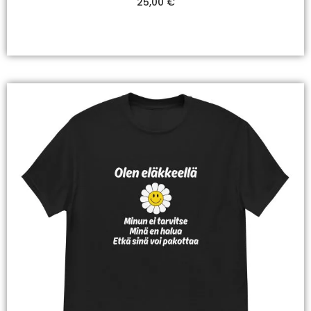
25,00
€
Valitse Vaihtoehdoista