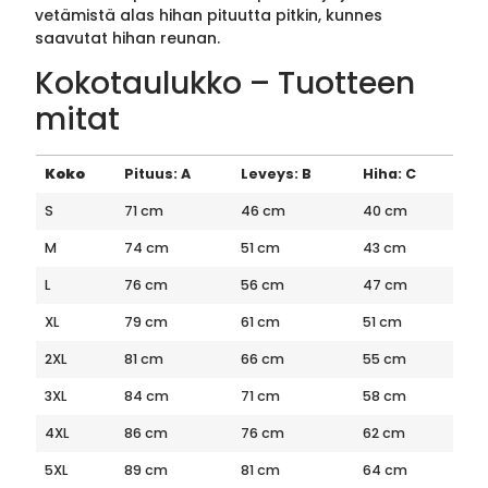
vetämistä alas hihan pituutta pitkin, kunnes
saavutat hihan reunan.
Kokotaulukko – Tuotteen
mitat
Koko
Pituus: A
Leveys: B
Hiha: C
S
71 cm
46 cm
40 cm
M
74 cm
51 cm
43 cm
L
76 cm
56 cm
47 cm
XL
79 cm
61 cm
51 cm
2XL
81 cm
66 cm
55 cm
3XL
84 cm
71 cm
58 cm
4XL
86 cm
76 cm
62 cm
5XL
89 cm
81 cm
64 cm