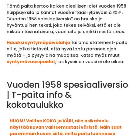
Tämä paita kertoo kaiken oleellisen: olet vuoden 1958
huippuyksilö ja kannat vuosikertaasi ylpeydellä 😎🎉.
”Vuoden 1958 spesiaaliversio” on hauska ja
hyväntuulinen teksti, joka tekee selväksi, että et ole
mikään tusinatavara, vaan aito ja uniikki mestariteos.
Hauska syntymäpäivälahja
tai oma statement-paita
niille, jotka tietävät, että hyvä laatu paranee ajan
myötä – ja pysyy aina muodissa. Katso myös muut
syntymävuosipaidat
, jos kyseinen vuosi ei ole oikea.
Vuoden 1958 spesiaaliversio
| T-paita info &
kokotaulukko
HUOM! Valitse KOKO ja VÄRI, niin esikatselu
näyttää kuvan valitsemastasi väristä. Näin saat
paremman kuvan siitä, miltä paita luonnossa