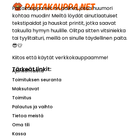
Paitakauppa.net on paikka, jossa huumori
kohtaa muodin! Meiltä löydät ainutlaatuiset
tekstipaidat ja hauskat printit, jotka saavat
takuulla hymyn huulille. Olitpa sitten vitsiniekka
tai tyylitaituri, meillä on sinulle täydellinen paita.
😎👕
Kiitos että käytät verkkokauppaamme!
Tärkeät linkit:
Ajankohtaista
Toimituksen seuranta
Maksutavat
Toimitus
Palautus ja vaihto
Tietoa meistä
Oma tili
Kassa