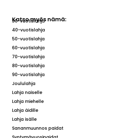
Katso myös nämä:
30-vuotislahja
40-vuotislahja
50-vuotislahja
60-vuotislahja
70-vuotislahja
80-vuotislahja
90-vuotislahja
Joululahja
Lahja naiselle
Lahja miehelle
Lahja äidille
Lahja isälle
Sananmuunnos paidat
Syntymävuosipaidat