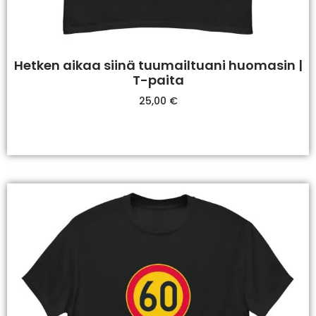
Hetken aikaa siinä tuumailtuani huomasin |
T-paita
25,00
€
Valitse Vaihtoehdoista