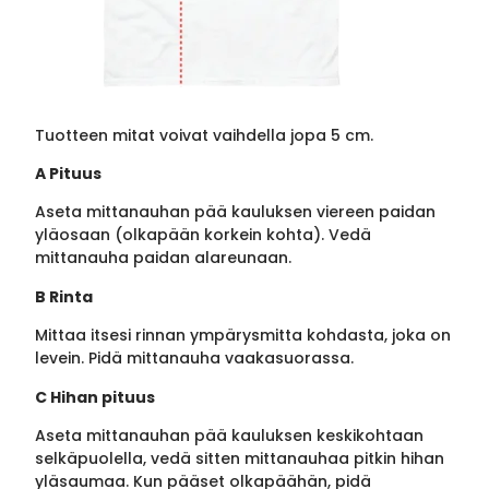
Tuotteen mitat voivat vaihdella jopa 5 cm.
A Pituus
Aseta mittanauhan pää kauluksen viereen paidan
yläosaan (olkapään korkein kohta). Vedä
mittanauha paidan alareunaan.
B Rinta
Mittaa itsesi rinnan ympärysmitta kohdasta, joka on
levein. Pidä mittanauha vaakasuorassa.
C Hihan pituus
Aseta mittanauhan pää kauluksen keskikohtaan
selkäpuolella, vedä sitten mittanauhaa pitkin hihan
yläsaumaa. Kun pääset olkapäähän, pidä