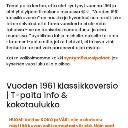
Tämä paita kertoo, että olet syntynyt vuonna 1961 ja
olet yhä ylpeästi mukana menossa 😎🎉. ”Vuoden 1961
klassikkoversio” on hauska ja hyväntuulinen teksti, joka
tekee selväksi, että tämä vuosikerta ei ole mikä
tahansa – se on ikoniseksi muodostunut ja aina
muodissa. Täydellinen lahja miehelle, naiselle tai oma
statement-paita niille, jotka tietävät, että hyvä viini,
ihmiset ja tarinat vain paranevat ajan myötä.
Katso valikoimamme kaikki
syntymävuosipaidat
, jos
kyseinen vuosiluku ei ole oikea.
Vuoden 1961 klassikkoversio
| T-paita info &
kokotaulukko
HUOM! Valitse KOKO ja VÄRI, niin esikatselu
näyttää kuvan valitsemastasi väristä. Näin saat