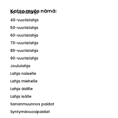
Katso myös nämä:
30-vuotislahja
40-vuotislahja
50-vuotislahja
60-vuotislahja
70-vuotislahja
80-vuotislahja
90-vuotislahja
Joululahja
Lahja naiselle
Lahja miehelle
Lahja äidille
Lahja isälle
Sananmuunnos paidat
Syntymävuosipaidat