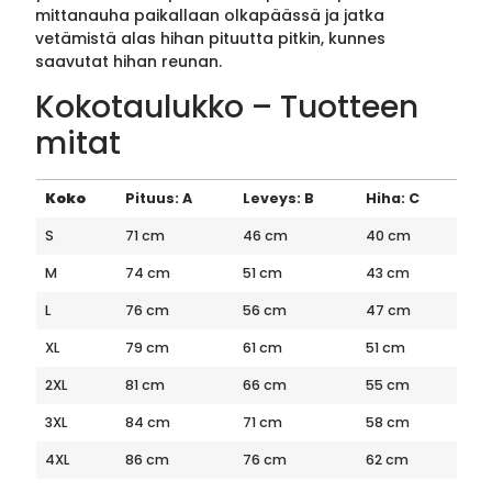
mittanauha paikallaan olkapäässä ja jatka
vetämistä alas hihan pituutta pitkin, kunnes
saavutat hihan reunan.
Kokotaulukko – Tuotteen
mitat
Koko
Pituus: A
Leveys: B
Hiha: C
S
71 cm
46 cm
40 cm
M
74 cm
51 cm
43 cm
L
76 cm
56 cm
47 cm
XL
79 cm
61 cm
51 cm
2XL
81 cm
66 cm
55 cm
3XL
84 cm
71 cm
58 cm
4XL
86 cm
76 cm
62 cm