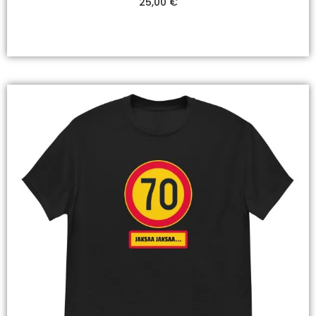
25,00
€
Valitse Vaihtoehdoista