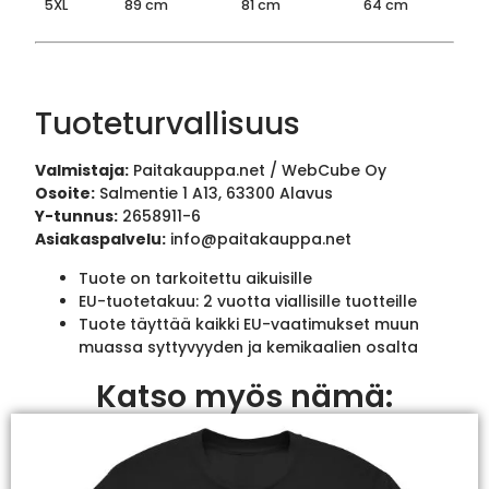
5XL
89 cm
81 cm
64 cm
Tuoteturvallisuus
Valmistaja:
Paitakauppa.net / WebCube Oy
Osoite:
Salmentie 1 A13, 63300 Alavus
Y-tunnus:
2658911-6
Asiakaspalvelu:
info@paitakauppa.net
Tuote on tarkoitettu aikuisille
EU-tuotetakuu: 2 vuotta viallisille tuotteille
Tuote täyttää kaikki EU-vaatimukset muun
muassa syttyvyyden ja kemikaalien osalta
Katso myös nämä: