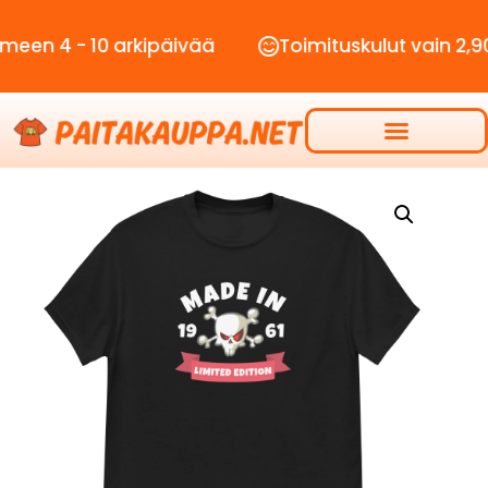
- 10 arkipäivää
Toimituskulut vain 2,90€