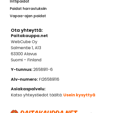
Inttipaidat
Paidat harrastuksiin
Vapaa-ajan paidat
Ota yhteyttä:
Paitakauppa.net
WebCube Oy
Salmentie 1, A13
63300 Alavus
Suomi – Finland
Y-tunnus:
2658911-6
Alv-numero:
FI26589116
Asiakaspalvelu:
Katso yhteystiedot täältä:
Usein kysyttyä