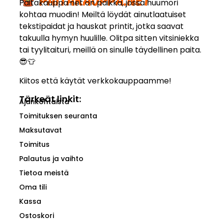
Paitakauppa.net on paikka, jossa huumori
kohtaa muodin! Meiltä löydät ainutlaatuiset
tekstipaidat ja hauskat printit, jotka saavat
takuulla hymyn huulille. Olitpa sitten vitsiniekka
tai tyylitaituri, meillä on sinulle täydellinen paita.
😎👕
Kiitos että käytät verkkokauppaamme!
Tärkeät linkit:
Ajankohtaista
Toimituksen seuranta
Maksutavat
Toimitus
Palautus ja vaihto
Tietoa meistä
Oma tili
Kassa
Ostoskori