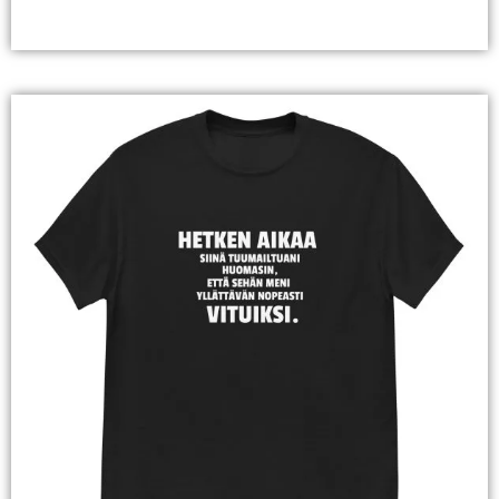
Valitse Vaihtoehdoista